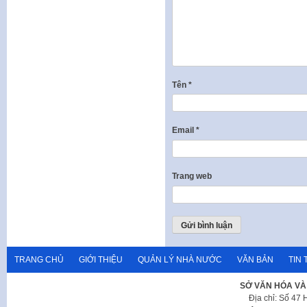
Tên
*
Email
*
Trang web
TRANG CHỦ
GIỚI THIỆU
QUẢN LÝ NHÀ NƯỚC
VĂN BẢN
TIN 
SỞ VĂN HÓA VÀ
Địa chỉ: Số 47