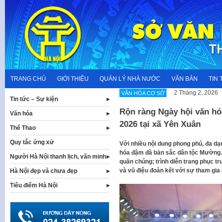
Skip
to
content
TRANG CHỦ
GIỚI THIỆU
QUẢN LÝ NHÀ NƯỚC
VĂN BẢN
TIN 
2 Tháng 2, 2026
VĂN HÓA CƠ SỞ
Tin tức – Sự kiện
Rộn ràng Ngày hội văn hó
Văn hóa
2026 tại xã Yên Xuân
Thể Thao
Quy tắc ứng xử
Với nhiều nội dung phong phú, đa dạ
hóa đậm đà bản sắc dân tộc Mường. 
Người Hà Nội thanh lịch, văn minh
quần chúng; trình diễn trang phục tr
và vũ điệu đoàn kết với sự tham gi
Hà Nội đẹp và chưa đẹp
Tiêu điểm Hà Nội