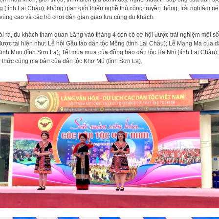
 (tỉnh Lai Châu); không gian giới thiệu nghề thủ công truyền thống, trải nghiệm né
vùng cao và các trò chơi dân gian giao lưu cùng du khách.
i ra, du khách tham quan Làng vào tháng 4 còn có cơ hội được trải nghiệm một số
được tái hiện như: Lễ hội Gầu tào dân tộc Mông (tỉnh Lai Châu); Lễ Mạng Ma của 
Xinh Mun (tỉnh Sơn La); Tết mùa mưa của đồng bào dân tộc Hà Nhì (tỉnh Lai Châu);
 thức cúng ma bản của dân tộc Khơ Mú (tỉnh Sơn La).