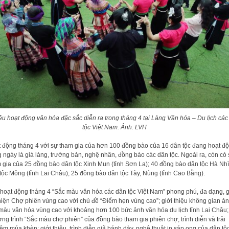
ều hoạt động văn hóa đặc sắc diễn ra trong tháng 4 tại Làng Văn hóa – Du lịch các
tộc Việt Nam. Ảnh: LVH
 động tháng 4 với sự tham gia của hơn 100 đồng bào của 16 dân tộc đang hoạt đ
 ngày là già làng, trưởng bản, nghệ nhân, đồng bào các dân tộc. Ngoài ra, còn có
 gia của 25 đồng bào dân tộc Xinh Mun (tỉnh Sơn La); 40 đồng bào dân tộc Hà Nhì
tộc Mông (tỉnh Lai Châu); 25 đồng bào dân tộc Tày, Nùng (tỉnh Cao Bằng).
hoạt động tháng 4 “Sắc màu văn hóa các dân tộc Việt Nam” phong phú, đa dạng, 
hiện Chợ phiên vùng cao với chủ đề “Điểm hẹn vùng cao”; giới thiệu không gian ả
màu văn hóa vùng cao với khoảng hơn 100 bức ảnh văn hóa du lịch tỉnh Lai Châu;
ng trình “Sắc màu chợ phiên” của đồng bào tham gia phiên chợ; trình diễn và trải
ệm múa khèn; giới thiệu, trình diễn giã bánh dày, nghệ thuật in sáp ong của dân tộ