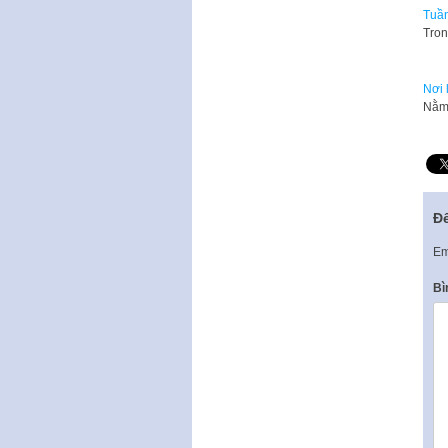
Tuần
Tron
Nơi 
Nằm 
Để
Em
Bì