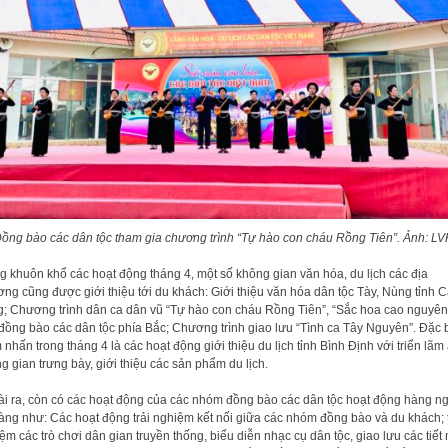
ồng bào các dân tộc tham gia chương trình “Tự hào con cháu Rồng Tiên”. Ảnh: L
g khuôn khổ các hoạt động tháng 4, một số không gian văn hóa, du lịch các địa
ng cũng được giới thiệu tới du khách: Giới thiệu văn hóa dân tộc Tày, Nùng tỉnh 
; Chương trình dân ca dân vũ “Tự hào con cháu Rồng Tiên”, “Sắc hoa cao nguyên
đồng bào các dân tộc phía Bắc; Chương trình giao lưu “Tình ca Tây Nguyên”. Đặc b
 nhấn trong tháng 4 là các hoạt động giới thiệu du lịch tỉnh Bình Định với triển lãm
g gian trưng bày, giới thiệu các sản phẩm du lịch.
i ra, còn có các hoạt động của các nhóm đồng bào các dân tộc hoạt động hàng n
Làng như: Các hoạt động trải nghiệm kết nối giữa các nhóm đồng bào và du khách; t
ệm các trò chơi dân gian truyền thống, biểu diễn nhạc cụ dân tộc, giao lưu các tiết