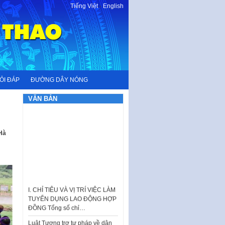
Tiếng Việt
-
English
ỎI ĐÁP
ĐƯỜNG DÂY NÓNG
VĂN BẢN
 Hà
I. CHỈ TIÊU VÀ VỊ TRÍ VIỆC LÀM
TUYỂN DỤNG LAO ĐỘNG HỢP
ĐỒNG Tổng số chỉ…
Luật Tương trợ tư pháp về dân
sự và Kế hoạch số 187KH-