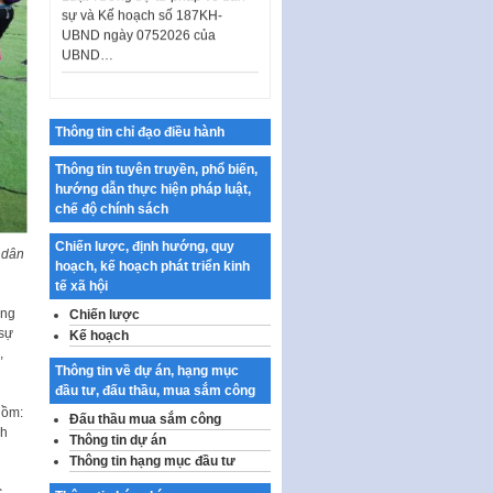
UBND ngày 0752026 của
UBND…
Ban hành Danh mục vị trí khai
thác quảng cáo trên địa bàn
thành phố Hà Nội
Kế hoạch Tổ chức Cuộc thi
Thông tin chỉ đạo điều hành
chính luận về bảo vệ nền tảng tư
Thông tin tuyên truyền, phổ biến,
tưởng của Đảng…
hướng dẫn thực hiện pháp luật,
Công bố công khai dự toán kinh
chế độ chính sách
phí xây dựng pháp luật, hoàn
thiện thể chế, chính…
Chiến lược, định hướng, quy
 dân
hoạch, kế hoạch phát triển kinh
Quy định về nghiên cứu, ứng
tế xã hội
dụng khoa học, công nghệ, đổi
ộng
Chiến lược
mới sáng tạo và chuyển…
 sự
Kế hoạch
Quy định chi tiết và hướng dẫn
,
thi hành một số điều của Luật Lý
Thông tin về dự án, hạng mục
lịch tư…
đầu tư, đấu thầu, mua sắm công
gồm:
Đấu thầu mua sắm công
Sửa đổi, bổ sung một số nội
nh
Thông tin dự án
dung tại Nghị quyết số 30/NQ-
CP ngày 24 tháng 02…
Thông tin hạng mục đầu tư
c