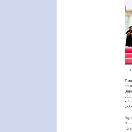
Đ
Tron
phươ
Bằng
của 
điểm
khôn
Ngoà
tại 
nghi