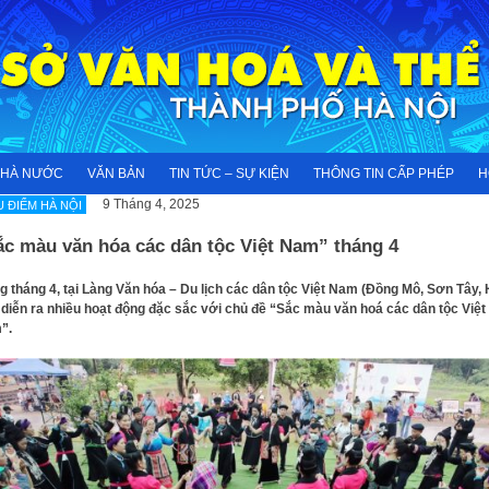
NHÀ NƯỚC
VĂN BẢN
TIN TỨC – SỰ KIỆN
THÔNG TIN CẤP PHÉP
H
9 Tháng 4, 2025
U ĐIỂM HÀ NỘI
ắc màu văn hóa các dân tộc Việt Nam” tháng 4
g tháng 4, tại Làng Văn hóa – Du lịch các dân tộc Việt Nam (Đồng Mô, Sơn Tây,
 diễn ra nhiều hoạt động đặc sắc với chủ đề “Sắc màu văn hoá các dân tộc Việt
”.