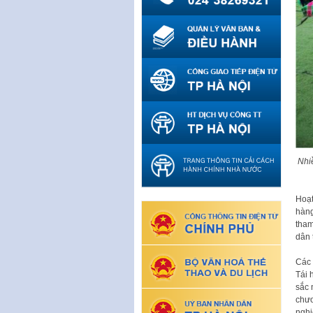
Nhi
Hoạt
hàng
tham
dân 
Các 
Tái 
sắc 
chươ
nghi