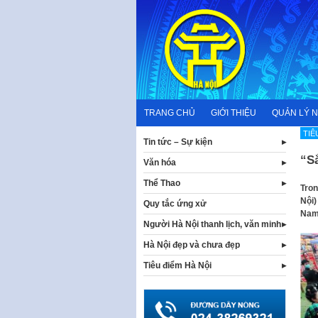
Skip
to
content
TRANG CHỦ
GIỚI THIỆU
QUẢN LÝ 
TIÊ
Tin tức – Sự kiện
“S
Văn hóa
Thể Thao
Tron
Nội)
Quy tắc ứng xử
Nam
Người Hà Nội thanh lịch, văn minh
Hà Nội đẹp và chưa đẹp
Tiêu điểm Hà Nội