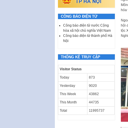
Mông
hóa 
CÔNG BÁO ĐIỆN TỬ
Ngoà
hội 
Công báo điện tử nước Cộng
tộc 
hòa xã hội chủ nghĩa Việt Nam
Nghi
Công báo điện tử thành phố Hà
Nội
THỐNG KÊ TRUY CẬP
Visitor Status
Today
873
Yesterday
9020
This Week
43862
This Month
44735
Total
11995737