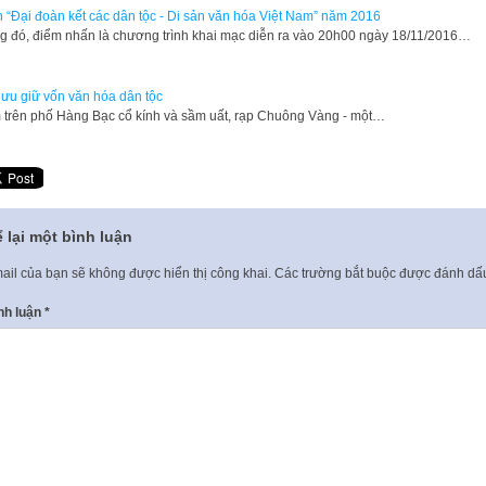
 “Đại đoàn kết các dân tộc - Di sản văn hóa Việt Nam” năm 2016
g đó, điểm nhấn là chương trình khai mạc diễn ra vào 20h00 ngày 18/11/2016…
lưu giữ vốn văn hóa dân tộc
trên phố Hàng Bạc cổ kính và sầm uất, rạp Chuông Vàng - một…
 lại một bình luận
ail của bạn sẽ không được hiển thị công khai.
Các trường bắt buộc được đánh d
nh luận
*