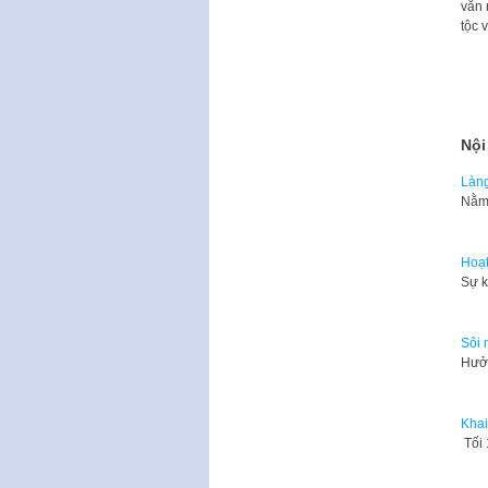
văn 
tộc 
Nội
Làng
Nằm 
Hoạt
Sự k
Sôi 
Hưởn
Khai
Tối 