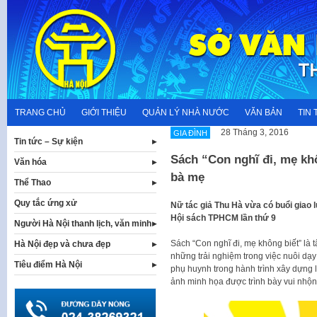
Skip
to
content
TRANG CHỦ
GIỚI THIỆU
QUẢN LÝ NHÀ NƯỚC
VĂN BẢN
TIN 
28 Tháng 3, 2016
GIA ĐÌNH
Tin tức – Sự kiện
Sách “Con nghĩ đi, mẹ kh
Văn hóa
bà mẹ
Thể Thao
Quy tắc ứng xử
Nữ tác giả Thu Hà vừa có buổi giao l
Hội sách TPHCM lần thứ 9
Người Hà Nội thanh lịch, văn minh
Sách “Con nghĩ đi, mẹ không biết” là 
Hà Nội đẹp và chưa đẹp
những trải nghiệm trong việc nuôi dạy
Tiêu điểm Hà Nội
phụ huynh trong hành trình xây dựng l
ảnh minh họa được trình bày vui nhộn