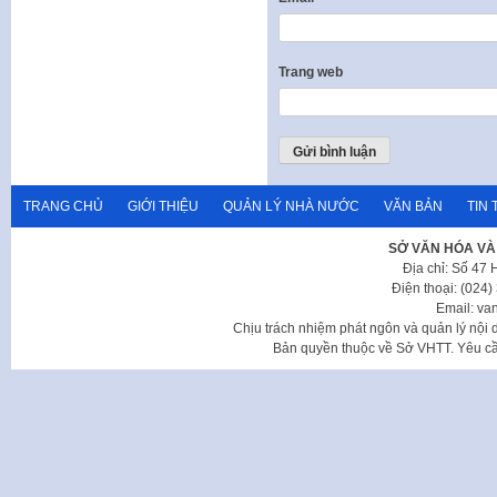
Trang web
TRANG CHỦ
GIỚI THIỆU
QUẢN LÝ NHÀ NƯỚC
VĂN BẢN
TIN 
SỞ VĂN HÓA VÀ
Địa chỉ: Số 47
Điện thoại: (024
Email: va
Chịu trách nhiệm phát ngôn và quản lý nộ
Bản quyền thuộc về Sở VHTT. Yêu cầu 