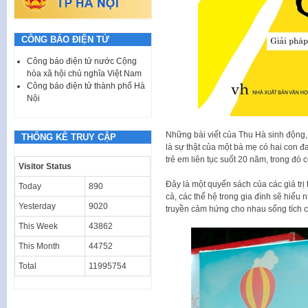
CÔNG BÁO ĐIỆN TỬ
Công báo điện tử nước Cộng
hòa xã hội chủ nghĩa Việt Nam
Công báo điện tử thành phố Hà
Nội
Những bài viết của Thu Hà sinh động, t
THỐNG KÊ TRUY CẬP
là sự thật của một bà mẹ có hai con đa
trẻ em liên tục suốt 20 năm, trong đó
Visitor Status
Đây là một quyển sách của các giá trị 
Today
890
cả, các thế hệ trong gia đình sẽ hiểu
Yesterday
9020
truyền cảm hứng cho nhau sống tích c
This Week
43862
This Month
44752
Total
11995754