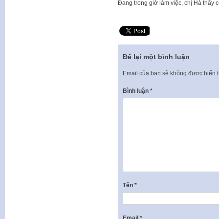
​Đang trong giờ làm việc, chị Hà thấy
Để lại một bình luận
Email của bạn sẽ không được hiển t
Bình luận
*
Tên
*
Email
*