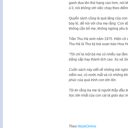
ganh đua lên thứ hạng cao hơn, nói k
ù lì, nói không với việc chạy theo điể
Quyển sách cũng là quà tặng của con
bày tỏ, để nói với cha mẹ rằng: Con đ
không cần bố mẹ, không ngừng yêu bố 
Trần Thu Hà sinh năm 1975. Hiện cô đã
Thu Hà là Thư ký toà soạn báo Hoa H
“Tôi chỉ là một bà mẹ có nhiều sai lầm
bằng cấp hay thành tích cao. Xu và Si
Cuốn sách này viết về những trải nghi
niềm vui, có nước mắt và có những kho
phúc của quá trình con lớn lên.
Tôi tin rằng ba mẹ là người thầy đầu ti
học lớn nhất của con cái là giáo dục t
Theo
MaskOnline