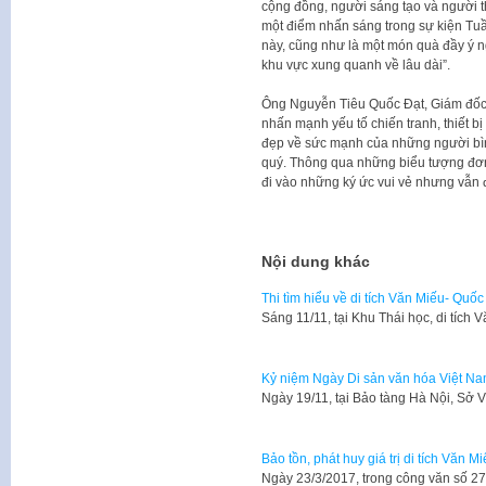
cộng đồng, người sáng tạo và người 
một điểm nhấn sáng trong sự kiện Tuần
này, cũng như là một món quà đầy ý 
khu vực xung quanh về lâu dài”.
Ông Nguyễn Tiêu Quốc Đạt, Giám đốc 
nhấn mạnh yếu tố chiến tranh, thiết bị
đẹp về sức mạnh của những người bì
quý. Thông qua những biểu tượng đơn g
đi vào những ký ức vui vẻ nhưng vẫn đ
Nội dung khác
Thi tìm hiểu về di tích Văn Miếu- Quố
​Sáng 11/11, tại Khu Thái học, di tíc
Kỷ niệm Ngày Di sản văn hóa Việt N
​Ngày 19/11, tại Bảo tàng Hà Nội, Sở
Bảo tồn, phát huy giá trị di tích Văn 
Ngày 23/3/2017, trong công văn số 