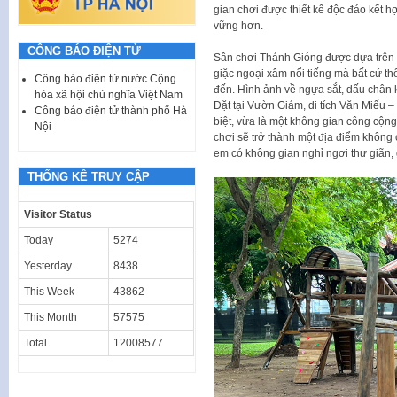
gian chơi được thiết kế độc đáo kết h
vững hơn.
CÔNG BÁO ĐIỆN TỬ
Sân chơi Thánh Gióng được dựa trên 
giặc ngoại xâm nổi tiếng mà bất cứ t
Công báo điện tử nước Cộng
đến. Hình ảnh về ngựa sắt, dấu chân kh
hòa xã hội chủ nghĩa Việt Nam
Đặt tại Vườn Giám, di tích Văn Miếu 
Công báo điện tử thành phố Hà
biệt, vừa là một không gian công cộ
Nội
chơi sẽ trở thành một địa điểm không 
em có không gian nghỉ ngơi thư giãn,
THỐNG KÊ TRUY CẬP
Visitor Status
Today
5274
Yesterday
8438
This Week
43862
This Month
57575
Total
12008577