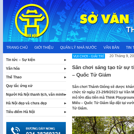
Skip
to
content
TRANG CHỦ
GIỚI THIỆU
QUẢN LÝ NHÀ NƯỚC
VĂN BẢN
TIN 
20 Tháng 9, 2
VUI CHƠI - GIẢI TRÍ
Tin tức – Sự kiện
Sân chơi sáng tạo từ sự t
Văn hóa
– Quốc Tử Giám
Thể Thao
Quy tắc ứng xử
Sân chơi Thánh Gióng sẽ được khánh
chức từ ngày 23-29/9/2023 tại Văn 
Người Hà Nội thanh lịch, văn minh
mô lớn đầu tiên mà Think Playgrou
Miếu – Quốc Tử Giám lắp đặt tại vườ
Hà Nội đẹp và chưa đẹp
Tử Giám.
Tiêu điểm Hà Nội