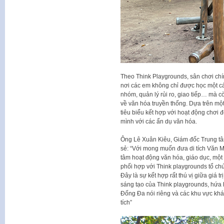
Theo Think Playgrounds, sân chơi chín
nơi các em không chỉ được học một cá
nhóm, quản lý rủi ro, giao tiếp… mà c
về văn hóa truyền thống. Dựa trên một
tiêu biểu kết hợp với hoạt động chơi để
mình với các ẩn dụ văn hóa.
Ông Lê Xuân Kiêu, Giám đốc Trung t
sẻ: “Với mong muốn đưa di tích Văn M
tâm hoạt động văn hóa, giáo dục, một 
phối hợp với Think playgrounds tổ ch
Đây là sự kết hợp rất thú vị giữa giá tr
sáng tạo của Think playgrounds, hứa h
Đống Đa nói riêng và các khu vực khá
tích”