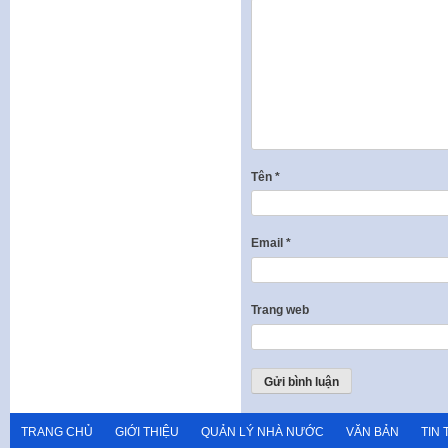
Tên
*
Email
*
Trang web
TRANG CHỦ
GIỚI THIỆU
QUẢN LÝ NHÀ NƯỚC
VĂN BẢN
TIN 