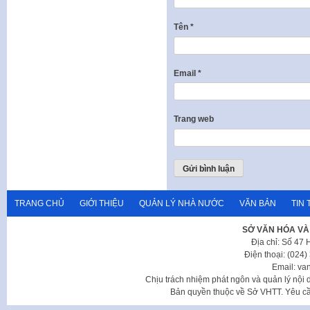
Tên
*
Email
*
Trang web
TRANG CHỦ
GIỚI THIỆU
QUẢN LÝ NHÀ NƯỚC
VĂN BẢN
TIN 
SỞ VĂN HÓA VÀ
Địa chỉ: Số 47
Điện thoại: (024
Email: va
Chịu trách nhiệm phát ngôn và quản lý nộ
Bản quyền thuộc về Sở VHTT. Yêu cầu 