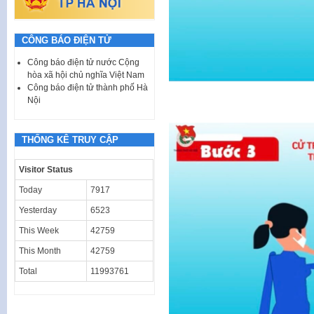
CÔNG BÁO ĐIỆN TỬ
Công báo điện tử nước Cộng
hòa xã hội chủ nghĩa Việt Nam
Công báo điện tử thành phố Hà
Nội
THỐNG KÊ TRUY CẬP
Visitor Status
Today
7917
Yesterday
6523
This Week
42759
This Month
42759
Total
11993761