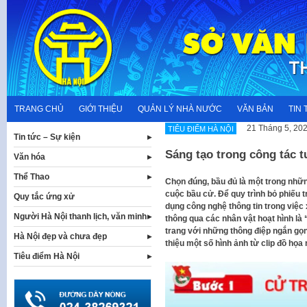
Skip
to
content
TRANG CHỦ
GIỚI THIỆU
QUẢN LÝ NHÀ NƯỚC
VĂN BẢN
TIN 
21 Tháng 5, 20
TIÊU ĐIỂM HÀ NỘI
Tin tức – Sự kiện
Sáng tạo trong công tác t
Văn hóa
Thể Thao
Chọn đúng, bầu đủ là một trong nhữ
cuộc bầu cử. Để quy trình bỏ phiếu 
Quy tắc ứng xử
dụng công nghệ thông tin trong việc x
Người Hà Nội thanh lịch, văn minh
thông qua các nhân vật hoạt hình là 
trang với những thông điệp ngắn gọn
Hà Nội đẹp và chưa đẹp
thiệu một số hình ảnh từ clip đồ họa 
Tiêu điểm Hà Nội