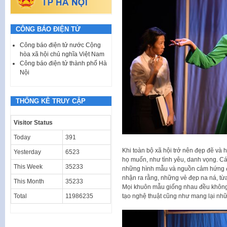
CÔNG BÁO ĐIỆN TỬ
Công báo điện tử nước Cộng
hòa xã hội chủ nghĩa Việt Nam
Công báo điện tử thành phố Hà
Nội
THỐNG KÊ TRUY CẬP
Visitor Status
Today
391
Khi toàn bộ xã hội trở nên đẹp đẽ và
Yesterday
6523
họ muốn, như tình yêu, danh vọng. C
This Week
35233
những hình mẫu và nguồn cảm hứng để 
nhận ra rằng, những vẻ đẹp na ná, từa
This Month
35233
Mọi khuôn mẫu giống nhau đều không t
Total
11986235
tạo nghệ thuật cũng như mang lại nhữn