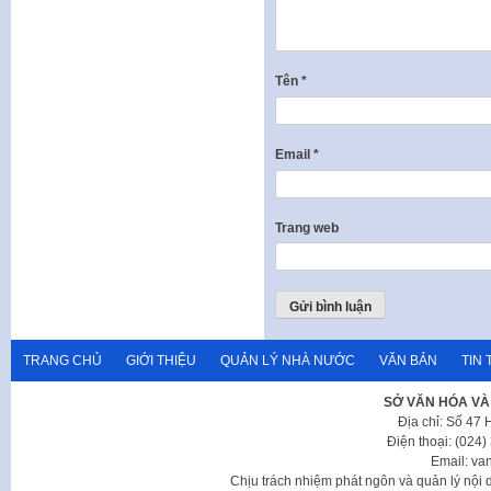
Tên
*
Email
*
Trang web
TRANG CHỦ
GIỚI THIỆU
QUẢN LÝ NHÀ NƯỚC
VĂN BẢN
TIN 
SỞ VĂN HÓA VÀ
Địa chỉ: Số 47
Điện thoại: (024
Email: va
Chịu trách nhiệm phát ngôn và quản lý nộ