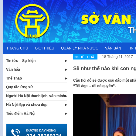
Skip
to
content
TRANG CHỦ
GIỚI THIỆU
QUẢN LÝ NHÀ NƯỚC
VĂN BẢN
TIN 
18 Tháng 11, 2017
NGHỆ THUẬT
Tin tức – Sự kiện
Sẽ như thế nào khi con n
Văn hóa
Thể Thao
Câu hỏi đó sẽ được giải đáp một phầ
“Tôi đẹp… tôi có quyền”.
Quy tắc ứng xử
Người Hà Nội thanh lịch, văn minh
Hà Nội đẹp và chưa đẹp
Tiêu điểm Hà Nội