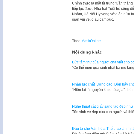
Chính thức ra mắt từ trung tuần tháng 
tiếp tục được Nhà hát Tuổi trẻ công d
Nhậm, Hà Nội.Hy vọng vở diễn hứa hẹ
giãn vui vẻ, giàu cảm xúc.
Theo
MaskOnline
Nội dung khác
Bức tâm thư của người cha viết cho co
​"Có thể món quà sinh nhật ba mẹ tặ
Nhân lực chất lượng cao: Đòn bẩy cho 
“Hiền tài là nguyên khí quốc gia”, t
Nghệ thuật cắt giấy sáng tạo đẹp như 
​Tôn vinh vẻ đẹp của con người và thi
Đầu tư cho Văn hóa, Thể thao chính l