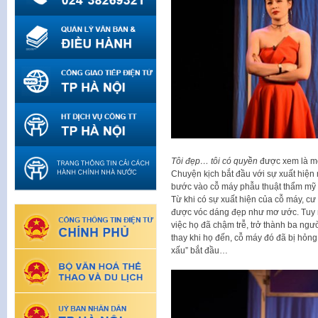
Tôi đẹp… tôi có quyền
được xem là mộ
Chuyện kịch bắt đầu với sự xuất hiện
bước vào cỗ máy phẫu thuật thẩm mỹ đ
Từ khi có sự xuất hiện của cỗ máy, c
được vóc dáng đẹp như mơ ước. Tuy n
việc họ đã chậm trễ, trở thành ba ngư
thay khi họ đến, cỗ máy đó đã bị hỏn
xấu” bắt đầu…