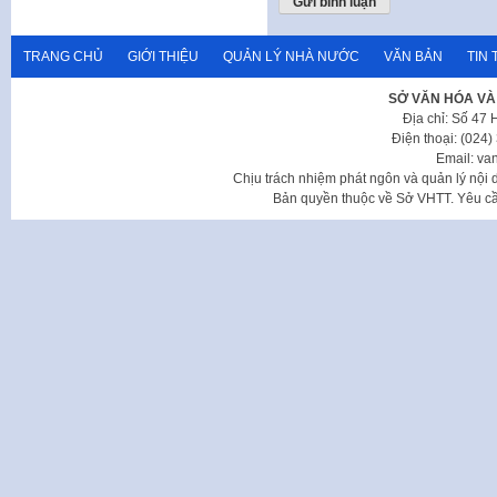
TRANG CHỦ
GIỚI THIỆU
QUẢN LÝ NHÀ NƯỚC
VĂN BẢN
TIN 
SỞ VĂN HÓA VÀ
Địa chỉ: Số 47
Điện thoại: (024
Email: va
Chịu trách nhiệm phát ngôn và quản lý nộ
Bản quyền thuộc về Sở VHTT. Yêu cầu 