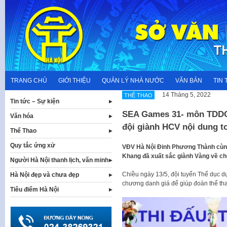
Skip
to
content
TRANG CHỦ
GIỚI THIỆU
QUẢN LÝ NHÀ NƯỚC
VĂN BẢN
TIN 
14 Tháng 5, 2022
THỂ THAO
Tin tức – Sự kiện
SEA Games 31- môn TDDC
Văn hóa
đội giành HCV nội dung t
Thể Thao
Quy tắc ứng xử
VĐV Hà Nội Đinh Phương Thành cùng
Khang đã xuất sắc giành Vàng về ch
Người Hà Nội thanh lịch, văn minh
Chiều ngày 13/5, đội tuyển Thể dục 
Hà Nội đẹp và chưa đẹp
chương danh giá để giúp đoàn thể tha
Tiêu điểm Hà Nội