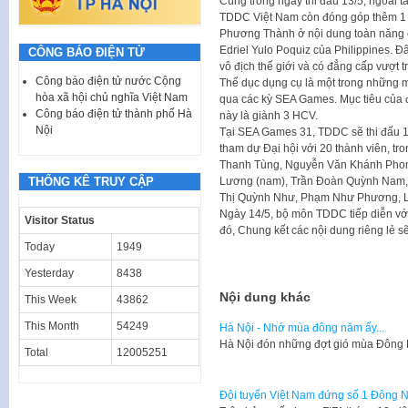
Cũng trong ngày thi đấu 13/5, ngoài 
TDDC Việt Nam còn đóng góp thêm 1
Phương Thành ở nội dung toàn năng 
Edriel Yulo Poquiz của Philippines. Đ
CÔNG BÁO ĐIỆN TỬ
vô địch thế giới và có đẳng cấp vượt 
Công báo điện tử nước Cộng
Thể dục dụng cụ là một trong những 
hòa xã hội chủ nghĩa Việt Nam
qua các kỳ SEA Games. Mục tiêu của 
Công báo điện tử thành phố Hà
này là giành 3 HCV.
Nội
Tại SEA Games 31, TDDC sẽ thi đấu 1
tham dự Đại hội với 20 thành viên, t
Thanh Tùng, Nguyễn Văn Khánh Phong
THỐNG KÊ TRUY CẬP
Lương (nam), Trần Đoàn Quỳnh Nam,
Thị Quỳnh Như, Phạm Như Phương, 
Ngày 14/5, bộ môn TDDC tiếp diễn với
Visitor Status
đó, Chung kết các nội dung riêng lẻ sẽ
Today
1949
Yesterday
8438
Nội dung khác
This Week
43862
This Month
54249
Hà Nội - Nhớ mùa đông năm ấy...
Hà Nội đón những đợt gió mùa Đông B
Total
12005251
Đội tuyển Việt Nam đứng số 1 Đông 