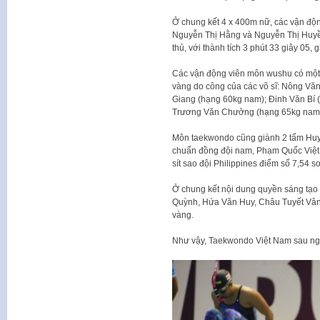
Ở chung kết 4 x 400m nữ, các vận độ
Nguyễn Thị Hằng và Nguyễn Thị Huyền t
thủ, với thành tích 3 phút 33 giây 05
Các vận động viên môn wushu có một
vàng do công của các võ sĩ: Nông Vă
Giang (hạng 60kg nam); Đinh Văn Bí 
Trương Văn Chưởng (hạng 65kg nam
Môn taekwondo cũng giành 2 tấm Huy
chuẩn đồng đội nam, Phạm Quốc Việt
sít sao đội Philippines điểm số 7,54 
Ở chung kết nội dung quyền sáng tạ
Quỳnh, Hứa Văn Huy, Châu Tuyết Vân
vàng.
Như vậy, Taekwondo Việt Nam sau ngà