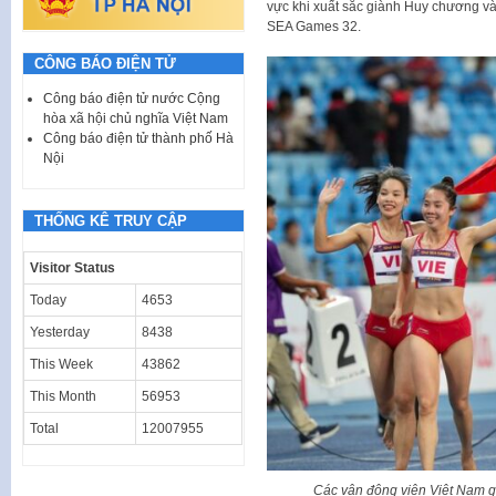
vực khi xuất sắc giành Huy chương và
SEA Games 32.
CÔNG BÁO ĐIỆN TỬ
Công báo điện tử nước Cộng
hòa xã hội chủ nghĩa Việt Nam
Công báo điện tử thành phố Hà
Nội
THỐNG KÊ TRUY CẬP
Visitor Status
Today
4653
Yesterday
8438
This Week
43862
This Month
56953
Total
12007955
Các vận động viên Việt Nam 