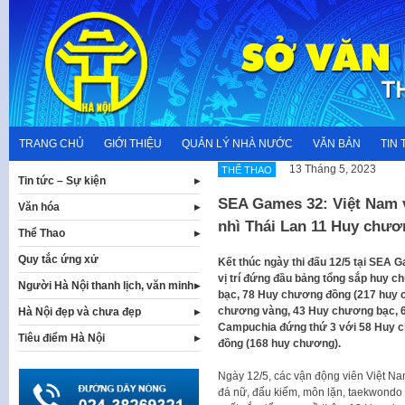
Skip
to
content
TRANG CHỦ
GIỚI THIỆU
QUẢN LÝ NHÀ NƯỚC
VĂN BẢN
TIN 
13 Tháng 5, 2023
THỂ THAO
Tin tức – Sự kiện
SEA Games 32: Việt Nam 
Văn hóa
nhì Thái Lan 11 Huy chươ
Thể Thao
Quy tắc ứng xử
Kết thúc ngày thi đấu 12/5 tại SEA 
vị trí đứng đầu bảng tổng sắp huy
Người Hà Nội thanh lịch, văn minh
bạc, 78 Huy chương đồng (217 huy c
chương vàng, 43 Huy chương bạc, 
Hà Nội đẹp và chưa đẹp
Campuchia đứng thứ 3 với 58 Huy 
Tiêu điểm Hà Nội
đồng (168 huy chương).
Ngày 12/5, các vận động viên Việt Nam
đá nữ, đấu kiếm, môn lặn, taekwondo