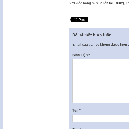
Với việc nâng mức tạ lên tới 183kg, 
Để lại một bình luận
Email của bạn sẽ không được hiển t
Bình luận
*
Tên
*