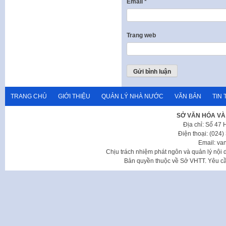
Email
*
Trang web
TRANG CHỦ
GIỚI THIỆU
QUẢN LÝ NHÀ NƯỚC
VĂN BẢN
TIN 
SỞ VĂN HÓA VÀ
Địa chỉ: Số 47
Điện thoại: (024
Email: va
Chịu trách nhiệm phát ngôn và quản lý nộ
Bản quyền thuộc về Sở VHTT. Yêu cầu 