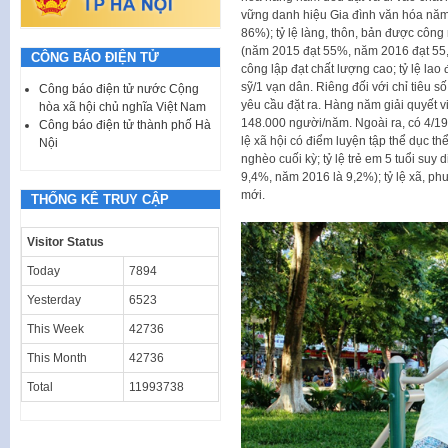
vững danh hiệu Gia đình văn hóa nă
86%); tỷ lệ làng, thôn, bản được côn
(năm 2015 đạt 55%, năm 2016 đạt 55,
CÔNG BÁO ĐIỆN TỬ
công lập đạt chất lượng cao; tỷ lệ la
sỹ/1 vạn dân. Riêng đối với chỉ tiêu 
Công báo điện tử nước Cộng
yêu cầu đặt ra. Hàng năm giải quyết vi
hòa xã hội chủ nghĩa Việt Nam
148.000 người/năm. Ngoài ra, có 4/19 c
Công báo điện tử thành phố Hà
lệ xã hội có điểm luyện tập thể dục th
Nội
nghèo cuối kỳ; tỷ lệ trẻ em 5 tuổi su
9,4%, năm 2016 là 9,2%); tỷ lệ xã, phư
mới.
THỐNG KÊ TRUY CẬP
Visitor Status
Today
7894
Yesterday
6523
This Week
42736
This Month
42736
Total
11993738