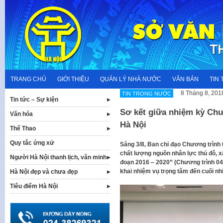
Skip
to
content
TRANG CHỦ
GIỚI THIỆU
QUẢN LÝ NHÀ NƯỚC
VĂN BẢN
TIN 
8 Tháng 8, 201
TIN TRONG NƯỚC
Tin tức – Sự kiện
Sơ kết giữa nhiệm kỳ Chư
Văn hóa
Hà Nội
Thể Thao
Quy tắc ứng xử
Sáng 3/8, Ban chỉ đạo Chương trình 0
chất lượng nguồn nhân lực thủ đô, x
Người Hà Nội thanh lịch, văn minh
đoạn 2016 – 2020” (Chương trình 04)
khai nhiệm vụ trọng tâm đến cuối nh
Hà Nội đẹp và chưa đẹp
Tiêu điểm Hà Nội