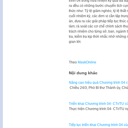
trình 04 trong nửa nhiệm kỳ qua đã đạ
ra đều có những bước chuyển tích cực
thức như: Tỷ lệ giảm nghèo, tỷ lệ th
cuối nhiệm kỳ, các đơn vị cần tập trung
án, đưa ra các giải pháp tiếp tục thúc
làm; rà soát các cơ chế chính sách th
trách nhiệm cho từng sở, ban, ngành 
tra, kiểm tra kịp thời nhắc nhở những 
gian tới.
Theo
MaskOnline
Nội dung khác
Nâng cao hiệu quả Chương trình 04 
Chiều 24/3, Phó Bí thư Thành ủy, C
Triển khai Chương trình 04- CTr/TU 
Thực hiện Chương trình 04- CTr/TU 
Tiếp tục triển khai Chương trình 04 củ