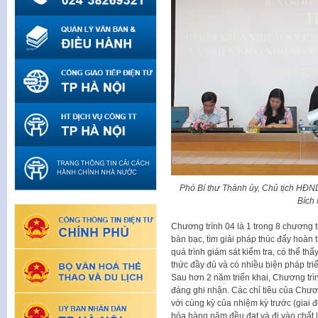
Phó Bí thư Thành ủy, Chủ tịch HĐN
Bích 
Chương trình 04 là 1 trong 8 chương 
bàn bạc, tìm giải pháp thúc đẩy hoàn 
quá trình giám sát kiểm tra, có thể t
thức đầy đủ và có nhiều biện pháp triể
Sau hơn 2 năm triển khai, Chương tr
đáng ghi nhận. Các chỉ tiêu của Chươn
với cùng kỳ của nhiệm kỳ trước (giai 
hóa hàng năm đều đạt và đi vào chất l