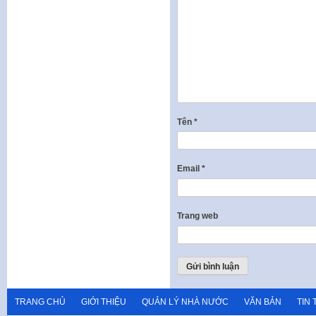
Tên
*
Email
*
Trang web
TRANG CHỦ
GIỚI THIỆU
QUẢN LÝ NHÀ NƯỚC
VĂN BẢN
TIN 