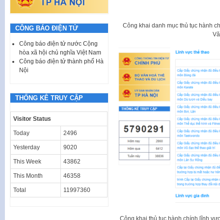
Công khai danh mục thủ tục hành chí
CÔNG BÁO ĐIỆN TỬ
Vă
Công báo điện tử nước Cộng
hòa xã hội chủ nghĩa Việt Nam
Công báo điện tử thành phố Hà
Nội
THỐNG KÊ TRUY CẬP
Visitor Status
Today
2496
Yesterday
9020
This Week
43862
This Month
46358
Total
11997360
Công khai thủ tục hành chính lĩnh vực