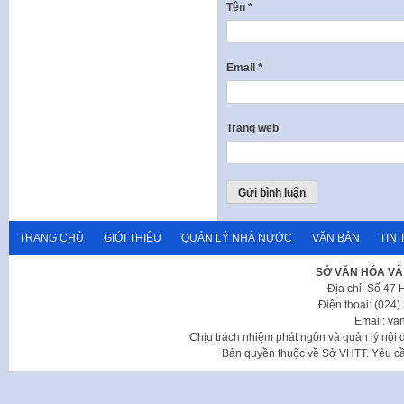
Tên
*
Email
*
Trang web
TRANG CHỦ
GIỚI THIỆU
QUẢN LÝ NHÀ NƯỚC
VĂN BẢN
TIN 
SỞ VĂN HÓA VÀ
Địa chỉ: Số 47
Điện thoại: (024
Email: va
Chịu trách nhiệm phát ngôn và quản lý nộ
Bản quyền thuộc về Sở VHTT. Yêu cầu 