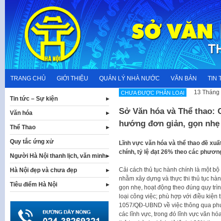
Skip
to
content
TRANG CHỦ
GIỚI THIỆU
QUẢN LÝ NHÀ NƯỚC
VĂN BẢN
TIN 
13 Tháng 
CHƯA ĐƯỢC PHÂN LOẠI
Tin tức – Sự kiện
Sở Văn hóa và Thể thao: C
Văn hóa
hướng đơn giản, gọn nhẹ
Thể Thao
Quy tắc ứng xử
Lĩnh vực văn hóa và thể thao đề xu
chính, tỷ lệ đạt 26% theo các phương
Người Hà Nội thanh lịch, văn minh
Cải cách thủ tục hành chính là một b
Hà Nội đẹp và chưa đẹp
nhằm xây dựng và thực thi thủ tục hà
Tiêu điểm Hà Nội
gọn nhẹ, hoạt động theo đúng quy trìn
loại công việc; phù hợp với điều kiệ
1057/QĐ-UBND về việc thông qua phư
các lĩnh vực, trong đó lĩnh vực văn h