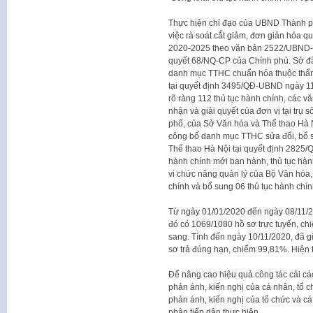
Thực hiện chỉ đạo của UBND Thành phố
việc rà soát cắt giảm, đơn giản hóa q
2020-2025 theo văn bản 2522/UBND-K
quyết 68/NQ-CP của Chính phủ. Sở đã
danh mục TTHC chuẩn hóa thuộc thẩm
tại quyết định 3495/QĐ-UBND ngày 11/
rõ ràng 112 thủ tục hành chính, các 
nhận và giải quyết của đơn vị tại trụ 
phố, của Sở Văn hóa và Thể thao Hà N
công bố danh mục TTHC sửa đổi, bổ 
Thể thao Hà Nội tại quyết định 2825
hành chính mới ban hành, thủ tục hành
vi chức năng quản lý của Bộ Văn hóa, 
chính và bổ sung 06 thủ tục hành chín
Từ ngày 01/01/2020 đến ngày 08/11/2
đó có 1069/1080 hồ sơ trực tuyến, ch
sang. Tính đến ngày 10/11/2020, đã g
sơ trả đúng hạn, chiếm 99,81%. Hiện t
Để nâng cao hiệu quả công tác cải các
phản ánh, kiến nghị của cá nhân, tổ c
phản ánh, kiến nghị của tổ chức và c
phận tiếp dân thực hiện.