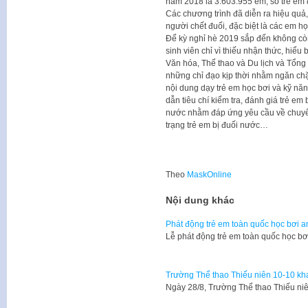
năm 2018 là 3.603.955 em, số trẻ em
Các chương trình đã diễn ra hiệu quả,
người chết đuối, đặc biệt là các em họ
Để kỳ nghỉ hè 2019 sắp đến không còn
sinh viên chỉ vì thiếu nhận thức, hiể
Văn hóa, Thể thao và Du lịch và Tổng
những chỉ đạo kịp thời nhằm ngăn ch
nội dung dạy trẻ em học bơi và kỹ nă
dẫn tiêu chí kiểm tra, đánh giá trẻ em
nước nhằm đáp ứng yêu cầu về chuyên
trạng trẻ em bị đuối nước…
Theo
MaskOnline
Nội dung khác
Phát động trẻ em toàn quốc học bơi 
Lễ phát động trẻ em toàn quốc học b
Trường Thể thao Thiếu niên 10-10 kha
Ngày 28/8, Trường Thể thao Thiếu niê