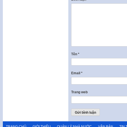
Tên
*
Email
*
Trang web
TRANG CHỦ
GIỚI THIỆU
QUẢN LÝ NHÀ NƯỚC
VĂN BẢN
TIN 