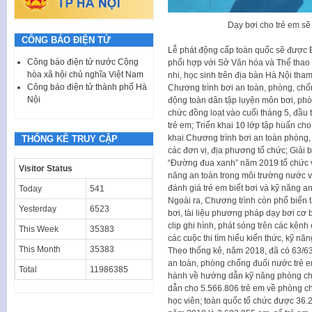
Dạy bơi cho trẻ em sẽ
CÔNG BÁO ĐIỆN TỬ
Lễ phát động cấp toàn quốc sẽ được 
Công báo điện tử nước Cộng
phối hợp với Sở Văn hóa và Thể thao 
hòa xã hội chủ nghĩa Việt Nam
nhi, học sinh trên địa bàn Hà Nội tham
Công báo điện tử thành phố Hà
Chương trình bơi an toàn, phòng, ch
Nội
động toàn dân tập luyện môn bơi, ph
chức đồng loạt vào cuối tháng 5, đầu 
trẻ em; Triển khai 10 lớp tập huấn cho
khai Chương trình bơi an toàn phòng,
THỐNG KÊ TRUY CẬP
các đơn vị, địa phương tổ chức; Giải b
“Đường đua xanh” năm 2019 tổ chức và
Visitor Status
năng an toàn trong môi trường nước và
đánh giá trẻ em biết bơi và kỹ năng 
Today
541
Ngoài ra, Chương trình còn phổ biến 
Yesterday
6523
bơi, tài liệu phương pháp dạy bơi cơ
clip ghi hình, phát sóng trên các kên
This Week
35383
các cuộc thi tìm hiểu kiến thức, kỹ 
This Month
35383
Theo thống kê, năm 2018, đã có 63/63
an toàn, phòng chống đuối nước trẻ e
Total
11986385
hành về hướng dẫn kỹ năng phòng chố
dẫn cho 5.566.806 trẻ em về phòng c
học viên; toàn quốc tổ chức được 36.2