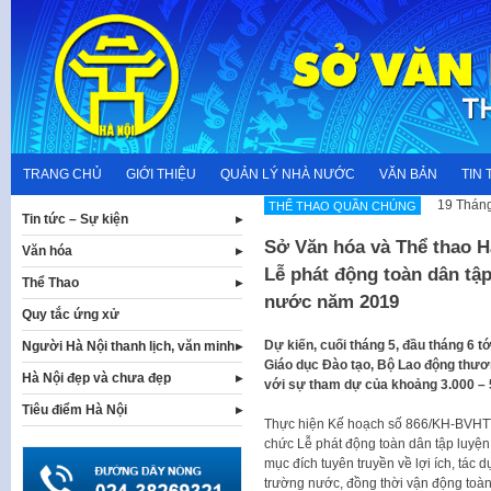
Skip
to
content
TRANG CHỦ
GIỚI THIỆU
QUẢN LÝ NHÀ NƯỚC
VĂN BẢN
TIN 
19 Tháng
THỂ THAO QUẦN CHÚNG
Tin tức – Sự kiện
Sở Văn hóa và Thể thao H
Văn hóa
Lễ phát động toàn dân tậ
Thể Thao
nước năm 2019
Quy tắc ứng xử
Dự kiến, cuối tháng 5, đầu tháng 6 t
Người Hà Nội thanh lịch, văn minh
Giáo dục Đào tạo, Bộ Lao động thươn
Hà Nội đẹp và chưa đẹp
với sự tham dự của khoảng 3.000 – 5.
Tiêu điểm Hà Nội
Thực hiện Kế hoạch số 866/KH-BVHTTD
chức Lễ phát động toàn dân tập luyệ
mục đích tuyên truyền về lợi ích, tác 
trường nước, đồng thời vận động toàn