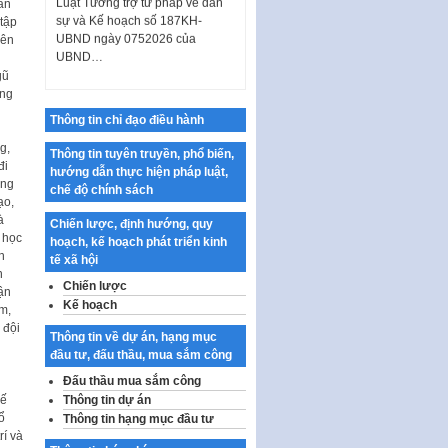
sự và Kế hoạch số 187KH-
ấn
UBND ngày 0752026 của
 tập
UBND…
rên
Ban hành Danh mục vị trí khai
gũ
thác quảng cáo trên địa bàn
ờng
thành phố Hà Nội
Thông tin chỉ đạo điều hành
Kế hoạch Tổ chức Cuộc thi
g,
chính luận về bảo vệ nền tảng tư
Thông tin tuyên truyền, phổ biến,
đi
tưởng của Đảng…
hướng dẫn thực hiện pháp luật,
ông
chế độ chính sách
Công bố công khai dự toán kinh
ạo,
phí xây dựng pháp luật, hoàn
à
Chiến lược, định hướng, quy
thiện thể chế, chính…
 học
hoạch, kế hoạch phát triển kinh
n
tế xã hội
Quy định về nghiên cứu, ứng
n
dụng khoa học, công nghệ, đổi
Chiến lược
ận
mới sáng tạo và chuyển…
Kế hoạch
m,
 đội
Quy định chi tiết và hướng dẫn
Thông tin về dự án, hạng mục
thi hành một số điều của Luật Lý
đầu tư, đấu thầu, mua sắm công
lịch tư…
Đấu thầu mua sắm công
Sửa đổi, bổ sung một số nội
hế
Thông tin dự án
dung tại Nghị quyết số 30/NQ-
ổ
Thông tin hạng mục đầu tư
CP ngày 24 tháng 02…
rí và