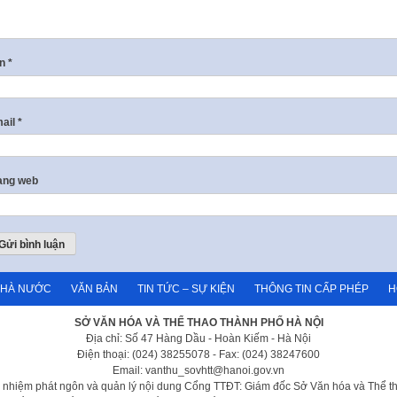
ên
*
ail
*
ang web
NHÀ NƯỚC
VĂN BẢN
TIN TỨC – SỰ KIỆN
THÔNG TIN CẤP PHÉP
H
SỞ VĂN HÓA VÀ THỂ THAO THÀNH PHỐ HÀ NỘI
Địa chỉ: Số 47 Hàng Dầu - Hoàn Kiếm - Hà Nội
Điện thoại: (024) 38255078 - Fax: (024) 38247600
Email: vanthu_sovhtt@hanoi.gov.vn
h nhiệm phát ngôn và quản lý nội dung Cổng TTĐT: Giám đốc Sở Văn hóa và Thể t