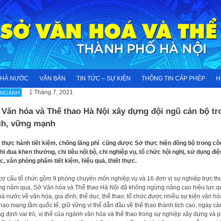
NHÀ NƯỚC
VĂN BẢN
TIN TỨC – SỰ KIỆN
THÔNG TIN CẤP PHÉP
H
1 Tháng 7, 2021
 NGÀNH
 Văn hóa và Thể thao Hà Nội xây dựng đội ngũ cán bộ tr
ch, vững mạnh
 thực hành tiết kiệm, chống lãng phí cũng được Sở thực hiện đồng bộ trong cô
thi đua khen thưởng, chi tiêu nội bộ, chi nghiệp vụ, tổ chức hội nghị, sử dụng điệ
, văn phòng phẩm tiết kiệm, hiệu quả, thiết thực.
cơ cấu tổ chức gồm 9 phòng chuyên môn nghiệp vụ và 16 đơn vị sự nghiệp trực th
g năm qua, Sở Văn hóa và Thể thao Hà Nội đã không ngừng nâng cao hiệu lực q
hà nước về văn hóa, gia đình, thể dục, thể thao; tổ chức được nhiều sự kiện văn hó
thao mang tầm quốc tế; giữ vững vị thế dẫn đầu về thể thao thành tích cao; ngày cà
g định vai trò, vị thế của ngành văn hóa và thể thao trong sự nghiệp xây dựng và p