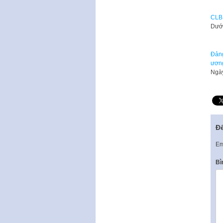
CLB 
Dưới
Đảng
ươn
Ngày
Để
Em
Bì