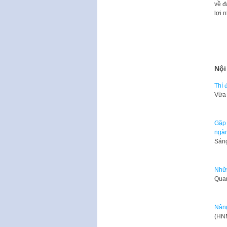
về đ
lợi 
Nội
Thí 
Vừa 
Gặp 
ngàn
Sáng
Nhữn
Quan
Nâng
(HNM