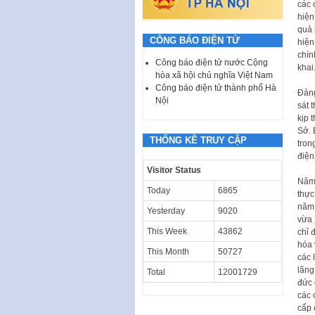
các 
hiện
quả 
CÔNG BÁO ĐIỆN TỬ
hiện
chín
Công báo điện tử nước Cộng
khai
hòa xã hội chủ nghĩa Việt Nam
Công báo điện tử thành phố Hà
Đảng
Nội
sát 
kịp 
Sở. 
THỐNG KÊ TRUY CẬP
tron
điện
Visitor Status
Năm 
Today
6865
thực
năm 
Yesterday
9020
vừa 
This Week
43862
chỉ 
hóa 
This Month
50727
các 
lãng
Total
12001729
đức 
các 
cấp 