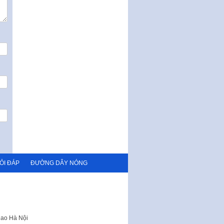
CP ngày 24 tháng 02…
Ban hành Chương trình hành
động của Chính phủ thực hiện
Nghị quyết số 02-NQ/TW ngày
17…
THÔNG BÁO Tuyển dụng lao
động hợp đồng theo Nghị định
số 111/2022/NĐ-CP ngày
30/12/2022 của Chính…
Sửa đổi, bổ sung một số điều
của Thông tư số 320/2016/TT-
BTC của Bộ trưởng Bộ Tài…
Quy định về quản lý website
thương mại điện tử
Nghị quyết quy định điều kiện,
ỎI ĐÁP
ĐƯỜNG DÂY NÓNG
thủ tục tặng, thu hồi danh hiệu
"Công dân danh dự…
Nghị quyết quy định một số
chính sách thúc đẩy nghiên cứu
khoa học, phát triển công…
hao Hà Nội
Nghị quyết công bố Nghị quyết