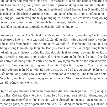
n Thủ đô giàu đẹp, văn minh, hiện đại. Đạt được kết quả đó, bên cạnh sự nỗ lực, ph
của toàn thể cán bộ, công chức, viên chức, người lao động là sự lãnh đạo, chỉ đạo
g, nhất quán, xuyên suốt và không ngừng đổi mới của Đảng ủy, Ban Giám đốc Sở t
các mặt công tác, các lĩnh vực hoạt động, trong đó có công tác phòng, chống tham
g, lãng phí, với phương châm lấy phòng ngừa là chính, trên cơ sở xây dựng đội n
bộ trong sạch, vững mạnh; đẩy mạnh thực hiện quy chế dân chủ ở cơ sở; tăng cư
 tác kiểm tra, giám sát; thực hành tiết kiệm, chống lãng phí…
ăn hóa và Thể thao Hà Nội là đơn vị đa ngành, đa lĩnh vực, với những đặc thù riên
m số lượng không nhỏ là các nghệ sỹ, vận động viên- những người thường xuyên 
diễn, thi đấu ở nhiều tỉnh, thành trong nước và quốc tế. Để triển khai có hiệu quả c
phòng, chống tham nhũng, lãng phí, Đảng ủy, Ban Giám đốc Sở đã tập trung lãnh đ
mới, nâng cao chất lượng công tác giáo dục chính trị, tư tưởng, đẩy mạnh học tập v
theo tư tưởng, đạo đức, phong cách Hồ Chí Minh với nhiều hình thức như: Tổ chức
các chuyên đề hàng năm; tổ chức các hội thi; xây dựng mô hình “Dân vận khéo”; vậ
 cán bộ, đảng viên nêu gương trong thực hiện 2 Quy tắc ứng xử do Thành phố ba
, gắn với thực hiện Đề án Văn hóa công vụ… Qua đó đã tạo sự chuyển biến từ nh
 đến hành động, nâng cao vai trò nêu gương đạo đức công vụ, tinh thần trách nhiệ
 độ, ý thức, văn hóa ứng xử trong giao tiếp, phục vụ Nhân dân và doanh nghiệp của
cán bộ, công chức, viên chức.
 thực hiện quy chế dân chủ cơ sở được triển khai bài bản, hiệu quả. Thời gian qua,
 ủy, Ban Chỉ đạo Quy chế dân chủ của Sở đã bổ sung, sửa đổi các nội quy, quy c
hợp với quy định và tình hình thực tiễn. Công tác tuyển dụng, quy hoạch đào tạo, b
m, nâng ngạch, chuyển ngạch, luân chuyển, điều động, khen thưởng, kỷ luật, hưu t