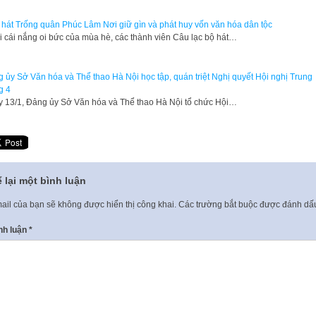
hát Trống quân Phúc Lâm Nơi giữ gìn và phát huy vốn văn hóa dân tộc
 cái nắng oi bức của mùa hè, các thành viên Câu lạc bộ hát…
 ủy Sở Văn hóa và Thể thao Hà Nội học tập, quán triệt Nghị quyết Hội nghị Trung
g 4
 13/1, Đảng ủy Sở Văn hóa và Thể thao Hà Nội tổ chức Hội…
 lại một bình luận
ail của bạn sẽ không được hiển thị công khai.
Các trường bắt buộc được đánh d
nh luận
*