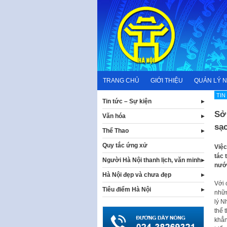
Skip
to
content
TRANG CHỦ
GIỚI THIỆU
QUẢN LÝ 
TIN
Tin tức – Sự kiện
Sở
Văn hóa
sạ
Thể Thao
Quy tắc ứng xử
Việc
tác 
Người Hà Nội thanh lịch, văn minh
nước
Hà Nội đẹp và chưa đẹp
Với 
Tiêu điểm Hà Nội
nhữn
lý N
thể 
khẳn