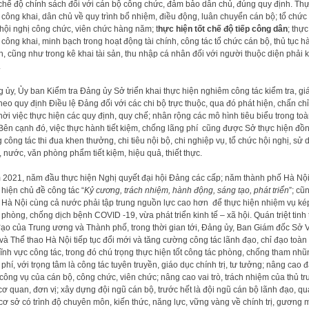
chế độ chính sách đối với cán bộ công chức, đảm bảo dân chủ, đúng quy định. Th
 công khai, dân chủ về quy trình bổ nhiệm, điều động, luân chuyển cán bộ; tổ chức
hội nghị công chức, viên chức hàng năm; t
hực hiện tốt chế độ tiếp công dân
; thực
 công khai, minh bạch trong hoạt động tài chính, công tác tổ chức cán bộ, thủ tục h
h, cũng như trong kê khai tài sản, thu nhập cá nhân đối với người thuộc diện phải 
.
 ủy, Ủy ban Kiểm tra Đảng ủy Sở triển khai thực hiện nghiêm công tác kiểm tra, g
theo quy định Điều lệ Đảng đối với các chi bộ trực thuộc, qua đó phát hiện, chấn ch
thời việc thực hiện các quy định, quy chế; nhân rộng các mô hình tiêu biểu trong to
Bên cạnh đó, việc thực hành tiết kiệm, chống lãng phí cũng được Sở thực hiện đồ
g công tác thi đua khen thưởng, chi tiêu nội bộ, chi nghiệp vụ, tổ chức hội nghị, sử
, nước, văn phòng phẩm tiết kiệm, hiệu quả, thiết thực.
2021, năm đầu thực hiện Nghị quyết đại hội Đảng các cấp; năm thành phố Hà Nộ
 hiện chủ đề công tác “
Kỷ cương, trách nhiệm, hành động, sáng tạo, phát triển
”; cũ
Hà Nội cùng cả nước phải tập trung nguồn lực cao hơn để thực hiện nhiệm vụ kép
phòng, chống dịch bệnh COVID -19, vừa phát triển kinh tế – xã hội. Quán triệt tinh
đạo của Trung ương và Thành phố, trong thời gian tới, Đảng ủy, Ban Giám đốc Sở 
và Thể thao Hà Nội tiếp tục đổi mới và tăng cường công tác lãnh đạo, chỉ đạo toàn
lĩnh vực công tác, trong đó chú trọng thực hiện tốt công tác phòng, chống tham nhũ
 phí, với trọng tâm là công tác tuyên truyền, giáo dục chính trị, tư tưởng; nâng cao 
công vụ của cán bộ, công chức, viên chức; nâng cao vai trò, trách nhiệm của thủ t
cơ quan, đơn vị; xây dựng đội ngũ cán bộ, trước hết là đội ngũ cán bộ lãnh đạo, qu
cơ sở có trình độ chuyên môn, kiến thức, năng lực, vững vàng về chính trị, gương