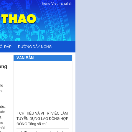
Tiếng Việt
-
English
ỎI ĐÁP
ĐƯỜNG DÂY NÓNG
VĂN BẢN
ong
ng
n,
uộc,
I. CHỈ TIÊU VÀ VỊ TRÍ VIỆC LÀM
uản
TUYỂN DỤNG LAO ĐỘNG HỢP
a,
ĐỒNG Tổng số chỉ…
ng
Luật Tương trợ tư pháp về dân
hát