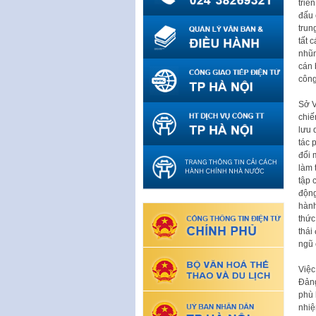
triể
đấu 
trun
tất 
nhũn
cán 
công
Sở V
chiế
lưu 
tác 
đổi 
làm 
tập 
động
hành
thức
thái
ngũ 
Việc
Đảng
phù 
nhiệ