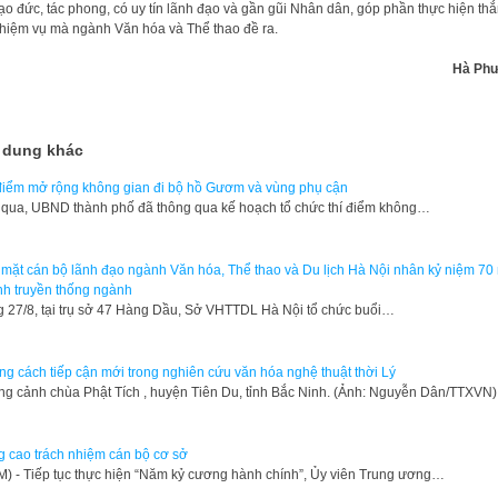
ạo đức, tác phong, có uy tín lãnh đạo và gần gũi Nhân dân, góp phần thực hiện th
nhiệm vụ mà ngành Văn hóa và Thể thao đề ra.
Hà Ph
 dung khác
điểm mở rộng không gian đi bộ hồ Gươm và vùng phụ cận
qua, UBND thành phố đã thông qua kế hoạch tổ chức thí điểm không…
mặt cán bộ lãnh đạo ngành Văn hóa, Thể thao và Du lịch Hà Nội nhân kỷ niệm 70
h truyền thống ngành
 27/8, tại trụ sở 47 Hàng Dầu, Sở VHTTDL Hà Nội tổ chức buổi…
g cách tiếp cận mới trong nghiên cứu văn hóa nghệ thuật thời Lý
g cảnh chùa Phật Tích , huyện Tiên Du, tỉnh Bắc Ninh. (Ảnh: Nguyễn Dân/TTXVN
 cao trách nhiệm cán bộ cơ sở
) - Tiếp tục thực hiện “Năm kỷ cương hành chính”, Ủy viên Trung ương…