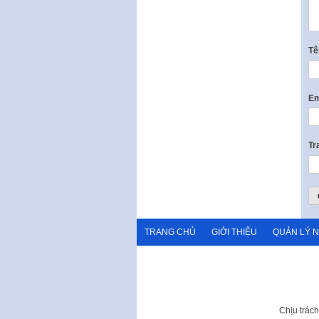
T
Em
Tr
TRANG CHỦ
GIỚI THIỆU
QUẢN LÝ 
Chịu trác