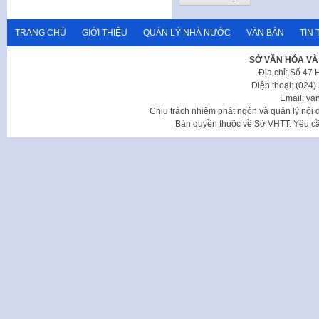
TRANG CHỦ
GIỚI THIỆU
QUẢN LÝ NHÀ NƯỚC
VĂN BẢN
TIN 
SỞ VĂN HÓA VÀ
Địa chỉ: Số 47
Điện thoại: (024
Email: va
Chịu trách nhiệm phát ngôn và quản lý nộ
Bản quyền thuộc về Sở VHTT. Yêu cầu 