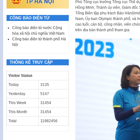
Phó Tổng cục trưởng Tổng cục Thể dục
Hồng Minh; Thành ủy viên, Giám đốc
Tổng Biên tập phụ trách Báo Hànộimớ
CÔNG BÁO ĐIỆN TỬ
Nam, Ủy ban Olympic thành phố, và hơn
cao tuổi, cán bộ, công nhân, viên chứ
Công báo điện tử nước Cộng
trên địa bàn thành phố tham gia.
hòa xã hội chủ nghĩa Việt Nam
Công báo điện tử thành phố Hà
Nội
THỐNG KÊ TRUY CẬP
Visitor Status
Today
3135
Yesterday
5147
This Week
31454
This Month
31454
Total
11982456