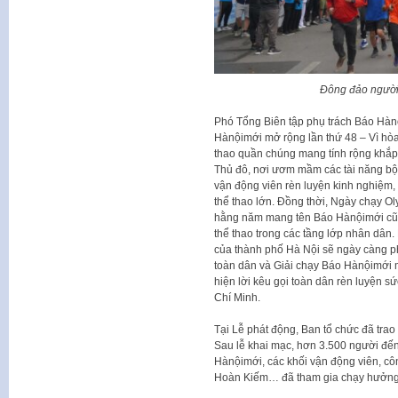
Đông đảo người
Phó Tổng Biên tập phụ trách Báo Hàn
Hànộimới mở rộng lần thứ 48 – Vì hòa 
thao quần chúng mang tính rộng khắp v
Thủ đô, nơi ươm mầm các tài năng bộ 
vận động viên rèn luyện kinh nghiệm,
thể thao lớn. Đồng thời, Ngày chạy Ol
hằng năm mang tên Báo Hànộimới cũng
thể thao trong các tầng lớp nhân dân.
của thành phố Hà Nội sẽ ngày càng ph
toàn dân và Giải chạy Báo Hànộimới m
hiện lời kêu gọi toàn dân rèn luyện sứ
Chí Minh.
Tại Lễ phát động, Ban tổ chức đã trao
Sau lễ khai mạc, hơn 3.500 người đến
Hànộimới, các khối vận động viên, cô
Hoàn Kiếm… đã tham gia chạy hưởng