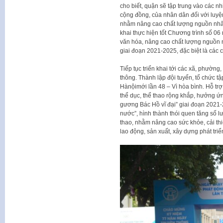
cho biết, quận sẽ tập trung vào các n
cộng đồng, của nhân dân đối với luyệ
nhằm nâng cao chất lượng nguồn nhân l
khai thực hiện tốt Chương trình số 06
văn hóa, nâng cao chất lượng nguồn n
giai đoạn 2021-2025, đặc biệt là các c
Tiếp tục triển khai tới các xã, phường
thông. Thành lập đội tuyển, tổ chức tậ
Hànộimới lần 48 – Vì hòa bình. Hỗ tr
thể dục, thể thao rộng khắp, hưởng ứ
gương Bác Hồ vĩ đại” giai đoạn 2021-
nước”, hình thành thói quen tăng số lư
thao, nhằm nâng cao sức khỏe, cải thi
lao động, sản xuất, xây dựng phát triể