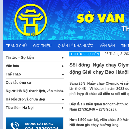
Skip
to
content
TRANG CHỦ
GIỚI THIỆU
QUẢN LÝ NHÀ NƯỚC
VĂN BẢN
TIN 
26 Tháng 3, 20
TIN TỨC - SỰ KIỆN
Tin tức – Sự kiện
Sôi động Ngày chạy Olymp
Văn hóa
động Giải chạy Báo Hànội
Thể Thao
Quy tắc ứng xử
Sáng 26/3, Ngày chạy Olympic vì sứ
lần thứ 48 – Vì hòa bình năm 2023 
Người Hà Nội thanh lịch, văn minh
phối hợp tổ chức đã diễn ra sôi nổi
Hà Nội đẹp và chưa đẹp
Đây là sự kiện quan trọng thiết th
Tiêu điểm Hà Nội
Nam (27/3/1946 – 27/3/2023).
Hơn 1.500 cán bộ, viên chức Sở Văn
Nội tham gia chạy hưởng ứng.