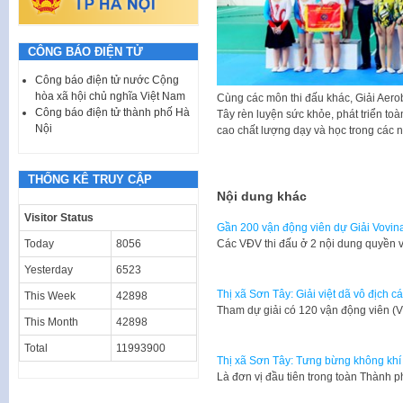
CÔNG BÁO ĐIỆN TỬ
Công báo điện tử nước Cộng
hòa xã hội chủ nghĩa Việt Nam
Cùng các môn thi đấu khác, Giải Aerob
Công báo điện tử thành phố Hà
Tây rèn luyện sức khỏe, phát triển toà
Nội
cao chất lượng dạy và học trong các 
THỐNG KÊ TRUY CẬP
Nội dung khác
Visitor Status
Gần 200 vận động viên dự Giải Vovin
Các VĐV thi đấu ở 2 nội dung quyền 
Today
8056
Yesterday
6523
Thị xã Sơn Tây: Giải việt dã vô địch c
This Week
42898
Tham dự giải có 120 vận động viên (V
This Month
42898
Total
11993900
Thị xã Sơn Tây: Tưng bừng không khí 
Là đơn vị đầu tiên trong toàn Thành 