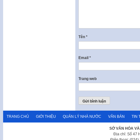
Tên
*
Email
*
Trang web
TRANG CHỦ
GIỚI THIỆU
QUẢN LÝ NHÀ NƯỚC
VĂN BẢN
TIN 
SỞ VĂN HÓA VÀ
Địa chỉ: Số 47
Điện thoại: (024