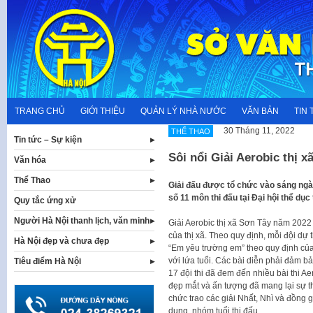
Skip
to
content
TRANG CHỦ
GIỚI THIỆU
QUẢN LÝ NHÀ NƯỚC
VĂN BẢN
TIN 
30 Tháng 11, 2022
THỂ THAO
Tin tức – Sự kiện
Sôi nổi Giải Aerobic thị 
Văn hóa
Thể Thao
Giải đấu được tổ chức vào sáng ngày
số 11 môn thi đấu tại Đại hội thể dục
Quy tắc ứng xử
Người Hà Nội thanh lịch, văn minh
Giải Aerobic thị xã Sơn Tây năm 2022 
của thị xã. Theo quy định, mỗi đội dự t
Hà Nội đẹp và chưa đẹp
“Em yêu trường em” theo quy định củ
với lứa tuổi. Các bài diễn phải đảm b
Tiêu điểm Hà Nội
17 đội thi đã đem đến nhiều bài thi A
đẹp mắt và ấn tượng đã mang lại sự th
chức trao các giải Nhất, Nhì và đồng g
dung, nhóm tuổi thi đấu.