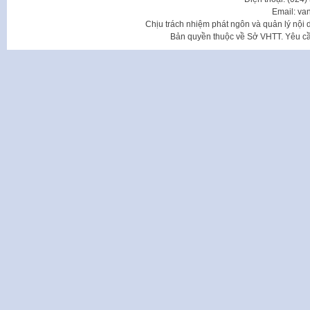
Email: va
Chịu trách nhiệm phát ngôn và quản lý nộ
Bản quyền thuộc về Sở VHTT. Yêu cầu 