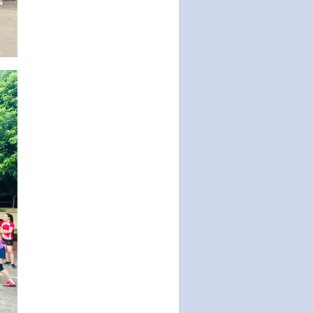
động của Chính phủ thực hiện
Nghị quyết số 02-NQ/TW ngày
17…
THÔNG BÁO Tuyển dụng lao
động hợp đồng theo Nghị định
số 111/2022/NĐ-CP ngày
30/12/2022 của Chính…
Sửa đổi, bổ sung một số điều
của Thông tư số 320/2016/TT-
BTC của Bộ trưởng Bộ Tài…
Quy định về quản lý website
thương mại điện tử
Nghị quyết quy định điều kiện,
thủ tục tặng, thu hồi danh hiệu
"Công dân danh dự…
Nghị quyết quy định một số
chính sách thúc đẩy nghiên cứu
khoa học, phát triển công…
Nghị quyết công bố Nghị quyết
quy phạm pháp luật của HĐND
Thành phố triển khai thi…