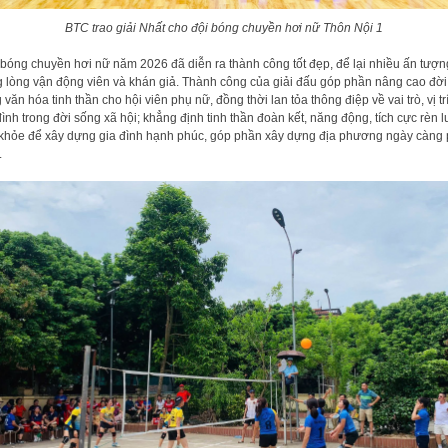
BTC trao giải Nhất cho đội bóng chuyền hơi nữ Thôn Nội 1
 bóng chuyền hơi nữ năm 2026 đã diễn ra thành công tốt đẹp, để lại nhiều ấn tượn
g lòng vận động viên và khán giả. Thành công của giải đấu góp phần nâng cao đời
 văn hóa tinh thần cho hội viên phụ nữ, đồng thời lan tỏa thông điệp về vai trò, vị tr
đình trong đời sống xã hội; khẳng định tinh thần đoàn kết, năng động, tích cực rèn 
khỏe để xây dựng gia đình hạnh phúc, góp phần xây dựng địa phương ngày càng 
.