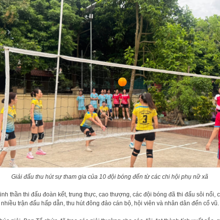
Giải đấu thu hút sự tham gia của 10 đội bóng đến từ các chi hội phụ nữ xã
tinh thần thi đấu đoàn kết, trung thực, cao thượng, các đội bóng đã thi đấu sôi nổi, 
 nhiều trận đấu hấp dẫn, thu hút đông đảo cán bộ, hội viên và nhân dân đến cổ vũ.