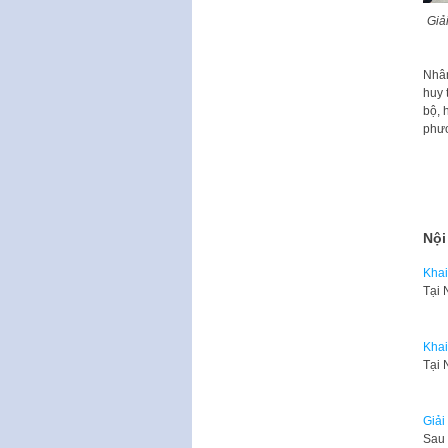
Giả
Nhân
huy 
bộ, 
phư
Nội
Khai
​Tại
Khai
​Tại
Giải
Sau 3