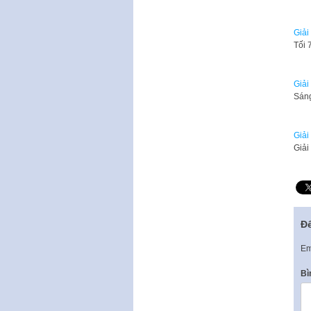
Giải
Tối 
Giải
Sáng
Giải
Giải
Để
Em
Bì