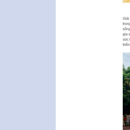
Giải
tron
sống
gia 
sức 
triển