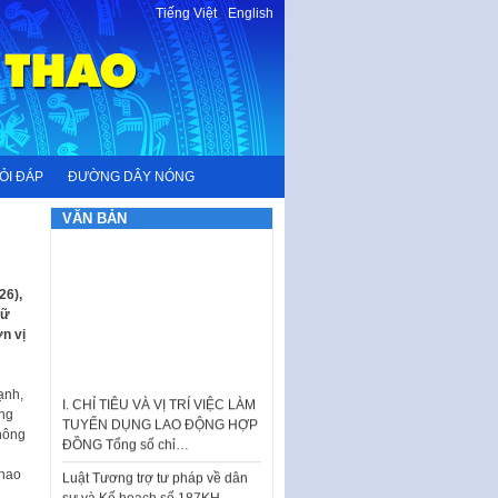
Tiếng Việt
-
English
ỎI ĐÁP
ĐƯỜNG DÂY NÓNG
VĂN BẢN
26),
nữ
n vị
I. CHỈ TIÊU VÀ VỊ TRÍ VIỆC LÀM
TUYỂN DỤNG LAO ĐỘNG HỢP
ạnh,
ĐỒNG Tổng số chỉ…
ăng
Thông
Luật Tương trợ tư pháp về dân
sự và Kế hoạch số 187KH-
thao
UBND ngày 0752026 của
UBND…