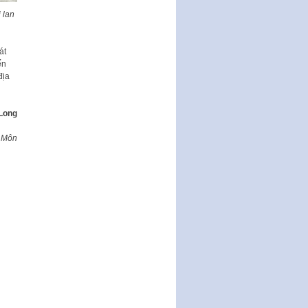
 lan
Nghị quyết ban hành quy chế
tiếp công dân của Thường trực
HĐND, đại biểu HĐND thành…
át
Nghị quyết về một số chính sách
ến
ưu đãi, hỗ trợ phát triển hạ tầng,
địa
tổ chức…
Nghị quyết quy định một số nội
Long
dung và định mức chi quản lý
hoạt động khoa…
 Môn
Quy định mức tiền phạt đối với
một số hành vi vi phạm hành
chính trong lĩnh…
Phê duyệt Chương trình phát
triển kinh tế số và xã hội số giai
đoạn 2026 -…