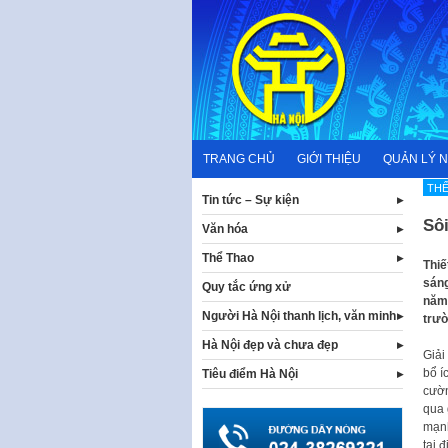
Skip
to
content
TRANG CHỦ
GIỚI THIỆU
QUẢN LÝ 
TH
Tin tức – Sự kiện
Sô
Văn hóa
Thể Thao
Thiế
sáng
Quy tắc ứng xử
năm 
Người Hà Nội thanh lịch, văn minh
trườ
Hà Nội đẹp và chưa đẹp
Giải
bổ í
Tiêu điểm Hà Nội
cườn
qua 
mạnh
tại 