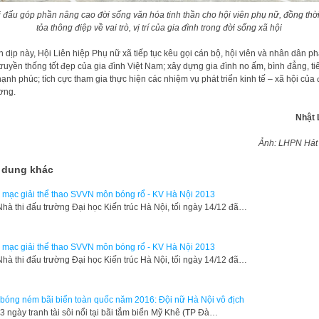
i đấu góp phần nâng cao đời sống văn hóa tinh thần cho hội viên phụ nữ, đồng thời
tỏa thông điệp về vai trò, vị trí của gia đình trong đời sống xã hội
 dịp này, Hội Liên hiệp Phụ nữ xã tiếp tục kêu gọi cán bộ, hội viên và nhân dân ph
truyền thống tốt đẹp của gia đình Việt Nam; xây dựng gia đình no ấm, bình đẳng, ti
hạnh phúc; tích cực tham gia thực hiện các nhiệm vụ phát triển kinh tế – xã hội của 
ơng.
Nhật 
Ảnh: LHPN Hát
 dung khác
 mạc giải thể thao SVVN môn bóng rổ - KV Hà Nội 2013
 Nhà thi đấu trường Đại học Kiến trúc Hà Nội, tối ngày 14/12 đã…
 mạc giải thể thao SVVN môn bóng rổ - KV Hà Nội 2013
 Nhà thi đấu trường Đại học Kiến trúc Hà Nội, tối ngày 14/12 đã…
 bóng ném bãi biển toàn quốc năm 2016: Đội nữ Hà Nội vô địch
 ngày tranh tài sôi nổi tại bãi tắm biển Mỹ Khê (TP Đà…