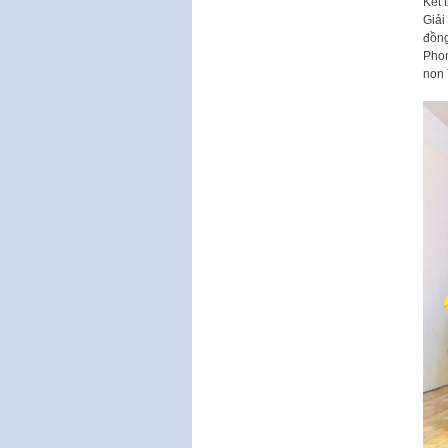
Kết 
Giải
đồng
Phon
non 