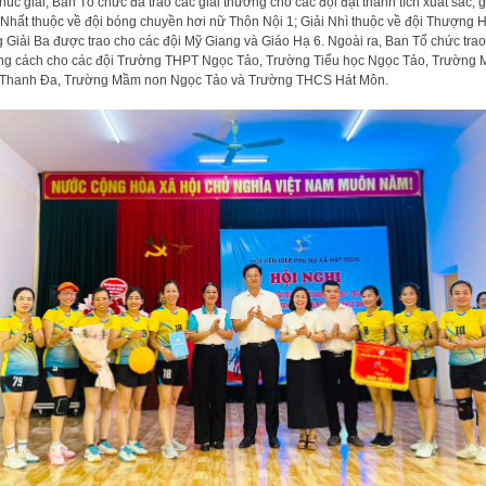
thúc giải, Ban Tổ chức đã trao các giải thưởng cho các đội đạt thành tích xuất sắc, 
 Nhất thuộc về đội bóng chuyền hơi nữ Thôn Nội 1; Giải Nhì thuộc về đội Thượng H
 Giải Ba được trao cho các đội Mỹ Giang và Giáo Hạ 6. Ngoài ra, Ban Tổ chức trao
g cách cho các đội Trường THPT Ngọc Tảo, Trường Tiểu học Ngọc Tảo, Trường
Thanh Đa, Trường Mầm non Ngọc Tảo và Trường THCS Hát Môn.