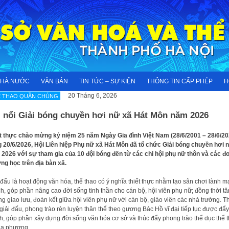
NHÀ NƯỚC
VĂN BẢN
TIN TỨC – SỰ KIỆN
THÔNG TIN CẤP PHÉP
H
20 Tháng 6, 2026
Ể THAO QUẦN CHÚNG
i nổi Giải bóng chuyền hơi nữ xã Hát Môn năm 2026
t thực chào mừng kỷ niệm 25 năm Ngày Gia đình Việt Nam (28/6/2001 – 28/6/20
 20/6/2026, Hội Liên hiệp Phụ nữ xã Hát Môn đã tổ chức Giải bóng chuyền hơi 
2026 với sự tham gia của 10 đội bóng đến từ các chi hội phụ nữ thôn và các đơ
ng học trên địa bàn xã.
 đấu là hoạt động văn hóa, thể thao có ý nghĩa thiết thực nhằm tạo sân chơi lành m
ch, góp phần nâng cao đời sống tinh thần cho cán bộ, hội viên phụ nữ; đồng thời t
g giao lưu, đoàn kết giữa hội viên phụ nữ với cán bộ, giáo viên các nhà trường. 
giải đấu, phong trào rèn luyện thân thể theo gương Bác Hồ vĩ đại tiếp tục được đẩy
, góp phần xây dựng đời sống văn hóa cơ sở và thúc đẩy phong trào thể dục thể 
địa phương.