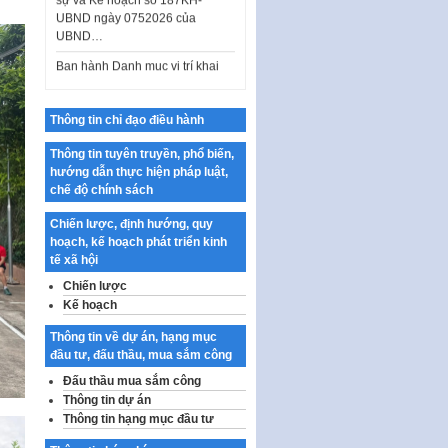
Ban hành Danh mục vị trí khai
thác quảng cáo trên địa bàn
thành phố Hà Nội
Kế hoạch Tổ chức Cuộc thi
chính luận về bảo vệ nền tảng tư
Thông tin chỉ đạo điều hành
tưởng của Đảng…
Thông tin tuyên truyền, phổ biến,
Công bố công khai dự toán kinh
hướng dẫn thực hiện pháp luật,
phí xây dựng pháp luật, hoàn
chế độ chính sách
thiện thể chế, chính…
Chiến lược, định hướng, quy
Quy định về nghiên cứu, ứng
hoạch, kế hoạch phát triển kinh
dụng khoa học, công nghệ, đổi
tế xã hội
mới sáng tạo và chuyển…
Chiến lược
Quy định chi tiết và hướng dẫn
Kế hoạch
thi hành một số điều của Luật Lý
lịch tư…
Thông tin về dự án, hạng mục
đầu tư, đấu thầu, mua sắm công
Sửa đổi, bổ sung một số nội
dung tại Nghị quyết số 30/NQ-
Đấu thầu mua sắm công
CP ngày 24 tháng 02…
Thông tin dự án
Thông tin hạng mục đầu tư
Ban hành Chương trình hành
động của Chính phủ thực hiện