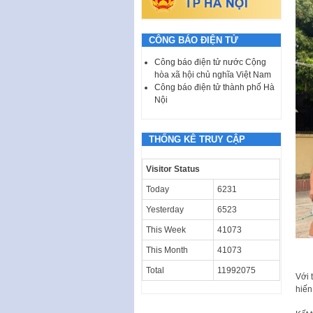
CÔNG BÁO ĐIỆN TỬ
Công báo điện tử nước Cộng
hòa xã hội chủ nghĩa Việt Nam
Công báo điện tử thành phố Hà
Nội
THỐNG KÊ TRUY CẬP
Visitor Status
Today
6231
Yesterday
6523
This Week
41073
This Month
41073
Total
11992075
Với 
hiến