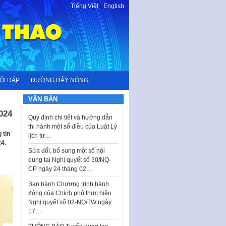
Tiếng Việt
-
English
Kế hoạch Tổ chức Cuộc thi
chính luận về bảo vệ nền tảng tư
tưởng của Đảng…
Công bố công khai dự toán kinh
phí xây dựng pháp luật, hoàn
thiện thể chế, chính…
Quy định về nghiên cứu, ứng
ỎI ĐÁP
ĐƯỜNG DÂY NÓNG
dụng khoa học, công nghệ, đổi
mới sáng tạo và chuyển…
VĂN BẢN
Quy định chi tiết và hướng dẫn
024
thi hành một số điều của Luật Lý
lịch tư…
 tin
Sửa đổi, bổ sung một số nội
4.
dung tại Nghị quyết số 30/NQ-
CP ngày 24 tháng 02…
Ban hành Chương trình hành
động của Chính phủ thực hiện
Nghị quyết số 02-NQ/TW ngày
17…
THÔNG BÁO Tuyển dụng lao
động hợp đồng theo Nghị định