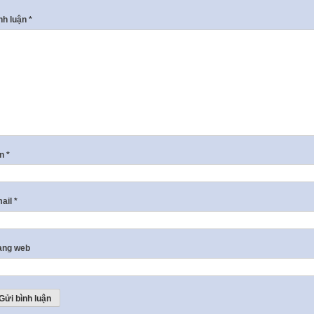
nh luận
*
ên
*
ail
*
ang web