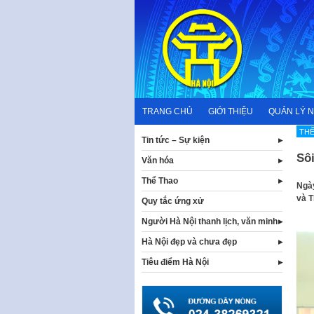
Skip
to
content
TRANG CHỦ
GIỚI THIỆU
QUẢN LÝ 
TH
Tin tức – Sự kiện
Sôi
Văn hóa
Thể Thao
Ngày
và T
Quy tắc ứng xử
Người Hà Nội thanh lịch, văn minh
Hà Nội đẹp và chưa đẹp
Tiêu điểm Hà Nội