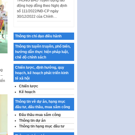
số 111/2022/NĐ-CP ngày
30/12/2022 của Chính…
Sửa đổi, bổ sung một số điều
của Thông tư số 320/2016/TT-
BTC của Bộ trưởng Bộ Tài…
Thông tin chỉ đạo điều hành
Quy định về quản lý website
thương mại điện tử
Thông tin tuyên truyền, phổ biến,
hướng dẫn thực hiện pháp luật,
Nghị quyết quy định điều kiện,
chế độ chính sách
thủ tục tặng, thu hồi danh hiệu
"Công dân danh dự…
Chiến lược, định hướng, quy
ng
hoạch, kế hoạch phát triển kinh
Nghị quyết quy định một số
 –
tế xã hội
chính sách thúc đẩy nghiên cứu
tiến
khoa học, phát triển công…
Chiến lược
Kế hoạch
Nghị quyết công bố Nghị quyết
quy phạm pháp luật của HĐND
Thông tin về dự án, hạng mục
Thành phố triển khai thi…
đầu tư, đấu thầu, mua sắm công
Nghị quyết ban hành quy chế
Đấu thầu mua sắm công
tiếp công dân của Thường trực
Thông tin dự án
HĐND, đại biểu HĐND thành…
Thông tin hạng mục đầu tư
Nghị quyết về một số chính sách