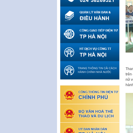
Tham
trên
nữ v
hành