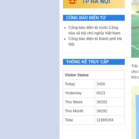
CÔNG BÁO ĐIỆN TỬ
Công báo điện tử nước Cộng
hòa xã hội chủ nghĩa Việt Nam
Công báo điện tử thành phố Hà
Nội
THỐNG KÊ TRUY CẬP
Trải
cho 
Visitor Status
hút 
Today
3450
Yesterday
6523
This Week
38292
This Month
38292
Total
11989294