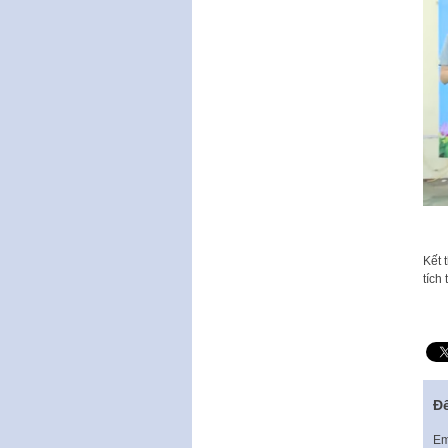
Kết 
tích 
Để
Em