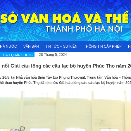
NHÀ NƯỚC
VĂN BẢN
TIN TỨC – SỰ KIỆN
THÔNG TIN CẤP PHÉP
H
28 Tháng 5, 2024
Ể THAO QUẦN CHÚNG
 nổi Giải cầu lông các câu lạc bộ huyện Phúc Thọ năm 2
 26/5, tại Nhà văn hóa thôn Tây (xã Phụng Thượng), Trung tâm Văn hóa – Thông
hể thao huyện Phúc Thọ đã tổ chức Giải cầu lông các câu lạc bộ huyện năm 202