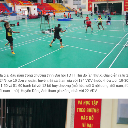
là giải đấu nằm trong chương trình Đại hội TDTT Thủ đô lần thứ X. Giải diễn ra từ 
24/9, có 16 đơn vị quận, huyện, thị xã tham gia với 184 VĐV thuộc 4 lứa tuổi: 19-30
41-50 và 51-60 tranh tài với 12 bộ huy chương (mỗi lứa tuổi 3 nội dung: đôi nam, đ
ôi nam – nữ). Huyện Đông Anh tham gia đông nhất với 22 VĐV.