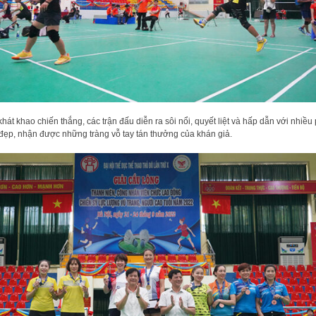
khát khao chiến thắng, các trận đấu diễn ra sôi nổi, quyết liệt và hấp dẫn với nhiều
đẹp, nhận được những tràng vỗ tay tán thưởng của khán giả.