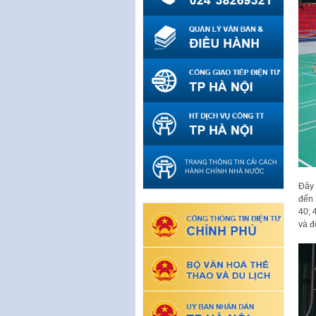
Đây 
đến 
40; 
và đ