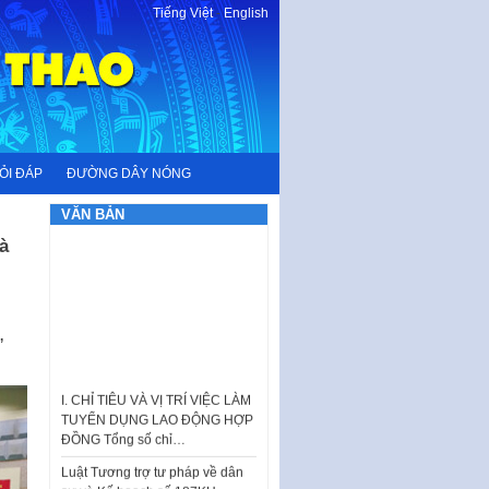
Tiếng Việt
-
English
ỎI ĐÁP
ĐƯỜNG DÂY NÓNG
VĂN BẢN
à
,
I. CHỈ TIÊU VÀ VỊ TRÍ VIỆC LÀM
TUYỂN DỤNG LAO ĐỘNG HỢP
ĐỒNG Tổng số chỉ…
Luật Tương trợ tư pháp về dân
sự và Kế hoạch số 187KH-
UBND ngày 0752026 của
UBND…