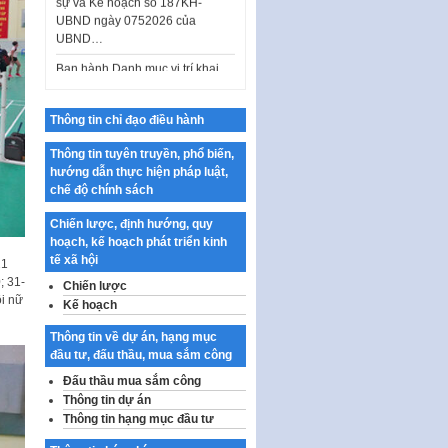
Ban hành Danh mục vị trí khai
thác quảng cáo trên địa bàn
thành phố Hà Nội
Kế hoạch Tổ chức Cuộc thi
chính luận về bảo vệ nền tảng tư
Thông tin chỉ đạo điều hành
tưởng của Đảng…
Thông tin tuyên truyền, phổ biến,
Công bố công khai dự toán kinh
hướng dẫn thực hiện pháp luật,
phí xây dựng pháp luật, hoàn
chế độ chính sách
thiện thể chế, chính…
Quy định về nghiên cứu, ứng
Chiến lược, định hướng, quy
dụng khoa học, công nghệ, đổi
hoạch, kế hoạch phát triển kinh
mới sáng tạo và chuyển…
tế xã hội
21
; 31-
Chiến lược
Quy định chi tiết và hướng dẫn
ôi nữ
thi hành một số điều của Luật Lý
Kế hoạch
lịch tư…
Thông tin về dự án, hạng mục
Sửa đổi, bổ sung một số nội
đầu tư, đấu thầu, mua sắm công
dung tại Nghị quyết số 30/NQ-
Đấu thầu mua sắm công
CP ngày 24 tháng 02…
Thông tin dự án
Ban hành Chương trình hành
Thông tin hạng mục đầu tư
động của Chính phủ thực hiện