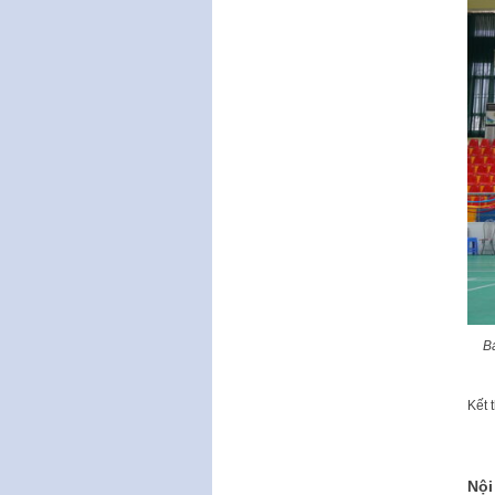
B
Kết 
Nội