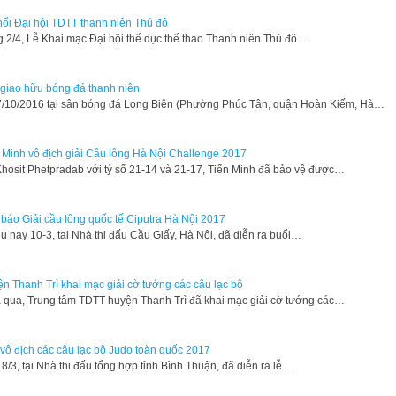
nổi Đại hội TDTT thanh niên Thủ đô
 2/4, Lễ Khai mạc Đại hội thể dục thể thao Thanh niên Thủ đô…
 giao hữu bóng đá thanh niên
7/10/2016 tại sân bóng đá Long Biên (Phường Phúc Tân, quận Hoàn Kiếm, Hà…
 Minh vô địch giải Cầu lông Hà Nội Challenge 2017
hosit Phetpradab với tỷ số 21-14 và 21-17, Tiến Minh đã bảo vệ được…
báo Giải cầu lông quốc tế Ciputra Hà Nội 2017
u nay 10-3, tại Nhà thi đấu Cầu Giấy, Hà Nội, đã diễn ra buổi…
n Thanh Trì khai mạc giải cờ tướng các câu lạc bộ
qua, Trung tâm TDTT huyện Thanh Trì đã khai mạc giải cờ tướng các…
 vô địch các câu lạc bộ Judo toàn quốc 2017
18/3, tại Nhà thi đấu tổng hợp tỉnh Bình Thuận, đã diễn ra lễ…