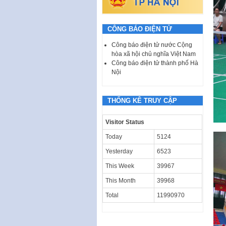
CÔNG BÁO ĐIỆN TỬ
Công báo điện tử nước Cộng
hòa xã hội chủ nghĩa Việt Nam
Công báo điện tử thành phố Hà
Nội
THỐNG KÊ TRUY CẬP
Visitor Status
Today
5124
Yesterday
6523
This Week
39967
This Month
39968
Total
11990970