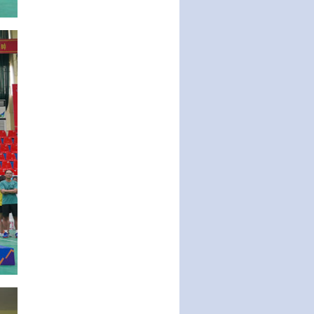
động của Chính phủ thực hiện
Nghị quyết số 02-NQ/TW ngày
17…
THÔNG BÁO Tuyển dụng lao
động hợp đồng theo Nghị định
số 111/2022/NĐ-CP ngày
30/12/2022 của Chính…
Sửa đổi, bổ sung một số điều
của Thông tư số 320/2016/TT-
BTC của Bộ trưởng Bộ Tài…
Quy định về quản lý website
thương mại điện tử
Nghị quyết quy định điều kiện,
thủ tục tặng, thu hồi danh hiệu
"Công dân danh dự…
Nghị quyết quy định một số
chính sách thúc đẩy nghiên cứu
khoa học, phát triển công…
Nghị quyết công bố Nghị quyết
quy phạm pháp luật của HĐND
Thành phố triển khai thi…