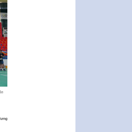
Nghị quyết ban hành quy chế
tiếp công dân của Thường trực
HĐND, đại biểu HĐND thành…
Nghị quyết về một số chính sách
ưu đãi, hỗ trợ phát triển hạ tầng,
tổ chức…
Nghị quyết quy định một số nội
dung và định mức chi quản lý
hoạt động khoa…
Quy định mức tiền phạt đối với
một số hành vi vi phạm hành
chính trong lĩnh…
Phê duyệt Chương trình phát
triển kinh tế số và xã hội số giai
ên
đoạn 2026 -…
Hưng