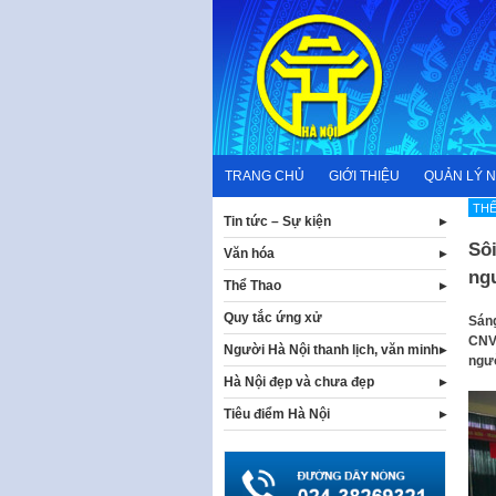
Skip
to
content
TRANG CHỦ
GIỚI THIỆU
QUẢN LÝ 
THỂ
Tin tức – Sự kiện
Sôi
Văn hóa
ng
Thể Thao
Quy tắc ứng xử
Sáng
CNVC
Người Hà Nội thanh lịch, văn minh
ngư
Hà Nội đẹp và chưa đẹp
Tiêu điểm Hà Nội