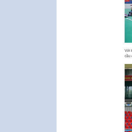
Với 
cầu 