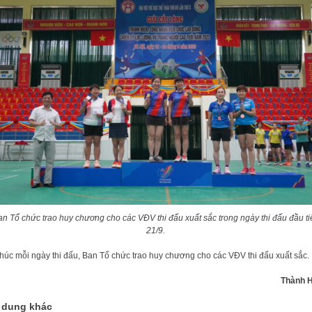
an Tổ chức trao huy chương cho các VĐV thi đấu xuất sắc trong ngày thi đấu đầu ti
21/9.
thúc mỗi ngày thi đấu, Ban Tổ chức trao huy chương cho các VĐV thi đấu xuất sắc.
Thành 
 dung khác