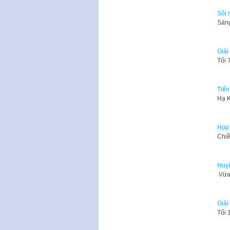
Sôi 
Sáng
Giải
Tối 
Tiến
Hạ K
Họp 
Chiề
Huyệ
Vừa 
Giải
Tối 