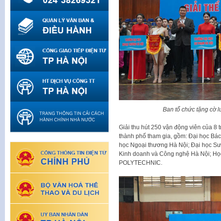
Ban tổ chức tặng cờ l
Giải thu hút 250 vận động viên của 8 
thành phố tham gia, gồm: Đại học Bá
học Ngoại thương Hà Nội; Đại học Sư
Kinh doanh và Công nghệ Hà Nội; Họ
POLYTECHNIC.