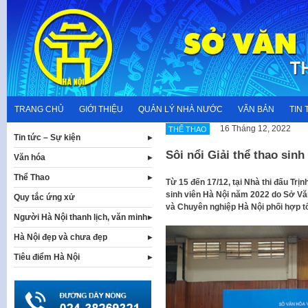
Skip
to
content
TRANG CHỦ
GIỚI THIỆU
QUẢN LÝ NHÀ NƯỚC
VĂN BẢN
TIN 
16 Tháng 12, 2022
THỂ THAO
Tin tức – Sự kiện
Sôi nổi Giải thể thao sin
Văn hóa
Thể Thao
Từ 15 đến 17/12, tại Nhà thi đấu Trị
sinh viên Hà Nội năm 2022 do Sở Văn
Quy tắc ứng xử
và Chuyên nghiệp Hà Nội phối hợp t
Người Hà Nội thanh lịch, văn minh
Hà Nội đẹp và chưa đẹp
Tiêu điểm Hà Nội