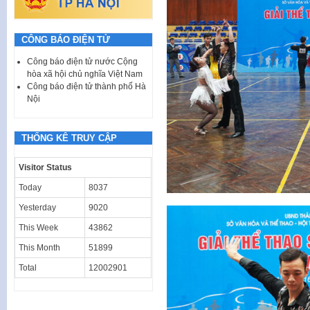
CÔNG BÁO ĐIỆN TỬ
Công báo điện tử nước Cộng
hòa xã hội chủ nghĩa Việt Nam
Công báo điện tử thành phố Hà
Nội
THỐNG KÊ TRUY CẬP
Visitor Status
Today
8037
Yesterday
9020
This Week
43862
This Month
51899
Total
12002901