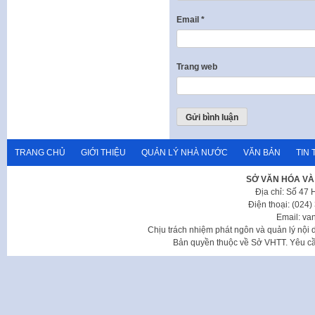
Email
*
Trang web
TRANG CHỦ
GIỚI THIỆU
QUẢN LÝ NHÀ NƯỚC
VĂN BẢN
TIN 
SỞ VĂN HÓA VÀ
Địa chỉ: Số 47
Điện thoại: (024
Email: va
Chịu trách nhiệm phát ngôn và quản lý nộ
Bản quyền thuộc về Sở VHTT. Yêu cầu 