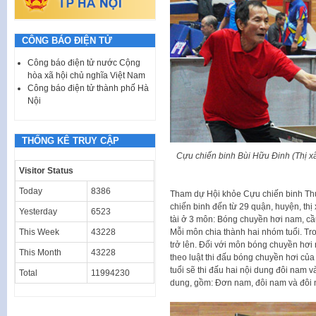
CÔNG BÁO ĐIỆN TỬ
Công báo điện tử nước Cộng
hòa xã hội chủ nghĩa Việt Nam
Công báo điện tử thành phố Hà
Nội
THỐNG KÊ TRUY CẬP
Cựu chiến binh Bùi Hữu Đinh (Thị xã
Visitor Status
Today
8386
Tham dự Hội khỏe Cựu chiến binh Thủ
chiến binh đến từ 29 quận, huyện, thị
Yesterday
6523
tài ở 3 môn: Bóng chuyền hơi nam, cầ
Mỗi môn chia thành hai nhóm tuổi. Tro
This Week
43228
trở lên. Đối với môn bóng chuyền hơi 
This Month
43228
theo luật thi đấu bóng chuyền hơi củ
tuổi sẽ thi đấu hai nội dung đôi nam 
Total
11994230
dung, gồm: Đơn nam, đôi nam và đôi