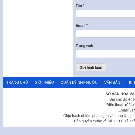
Tên
*
Email
*
Trang web
TRANG CHỦ
GIỚI THIỆU
QUẢN LÝ NHÀ NƯỚC
VĂN BẢN
TIN 
SỞ VĂN HÓA VÀ
Địa chỉ: Số 47
Điện thoại: (024
Email: va
Chịu trách nhiệm phát ngôn và quản lý nộ
Bản quyền thuộc về Sở VHTT. Yêu cầu 