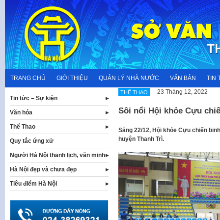
Skip
to
content
TRANG CHỦ
GIỚI THIỆU
QUẢN LÝ NHÀ NƯỚC
VĂN BẢN
TIN 
23 Tháng 12, 2022
THỂ THAO
Tin tức – Sự kiện
Sôi nổi Hội khỏe Cựu chi
Văn hóa
Thể Thao
Sáng 22/12, Hội khỏe Cựu chiến binh 
huyện Thanh Trì.
Quy tắc ứng xử
Người Hà Nội thanh lịch, văn minh
Hà Nội đẹp và chưa đẹp
Tiêu điểm Hà Nội