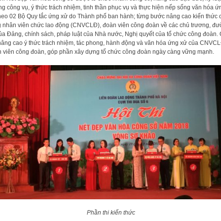
g công vụ, ý thức trách nhiệm, tinh thần phục vụ và thực hiện nếp sống văn hóa ứ
heo 02 Bộ Quy tắc ứng xử do Thành phố ban hành; từng bước nâng cao kiến thức 
 nhân viên chức lao động (CNVCLĐ), đoàn viên công đoàn về các chủ trương, đ
của Đảng, chính sách, pháp luật của Nhà nước, Nghị quyết của tổ chức công đoàn.
nâng cao ý thức trách nhiệm, tác phong, hành động và văn hóa ứng xử của CNVC
 viên công đoàn, góp phần xây dựng tổ chức công đoàn ngày càng vững mạnh.
Phần thi kiến thức