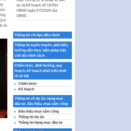
UBND ngày 0752026 của
ng
UBND…
của
ường
Ban hành Danh mục vị trí khai
 Qua
thác quảng cáo trên địa bàn
LĐ và
thành phố Hà Nội
Thông tin chỉ đạo điều hành
Kế hoạch Tổ chức Cuộc thi
chính luận về bảo vệ nền tảng tư
Thông tin tuyên truyền, phổ biến,
tưởng của Đảng…
hướng dẫn thực hiện pháp luật,
chế độ chính sách
Công bố công khai dự toán kinh
phí xây dựng pháp luật, hoàn
Chiến lược, định hướng, quy
thiện thể chế, chính…
hoạch, kế hoạch phát triển kinh
Quy định về nghiên cứu, ứng
tế xã hội
dụng khoa học, công nghệ, đổi
Chiến lược
mới sáng tạo và chuyển…
Kế hoạch
Quy định chi tiết và hướng dẫn
Thông tin về dự án, hạng mục
thi hành một số điều của Luật Lý
đầu tư, đấu thầu, mua sắm công
lịch tư…
Đấu thầu mua sắm công
Sửa đổi, bổ sung một số nội
Thông tin dự án
dung tại Nghị quyết số 30/NQ-
Thông tin hạng mục đầu tư
CP ngày 24 tháng 02…