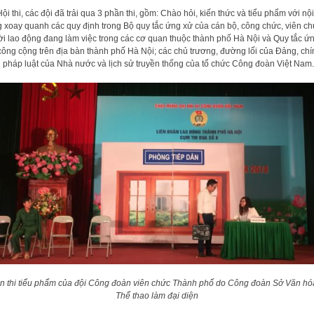
Hội thi, các đội đã trải qua 3 phần thi, gồm: Chào hỏi, kiến thức và tiểu phẩm với nội
 xoay quanh các quy định trong Bộ quy tắc ứng xử của cán bộ, công chức, viên ch
i lao động đang làm việc trong các cơ quan thuộc thành phố Hà Nội và Quy tắc ứ
công cộng trên địa bàn thành phố Hà Nội; các chủ trương, đường lối của Đảng, chí
 pháp luật của Nhà nước và lịch sử truyền thống của tổ chức Công đoàn Việt Nam.
n thi tiểu phẩm của đội Công đoàn viên chức Thành phố do Công đoàn Sở Văn hó
Thể thao làm đại diện