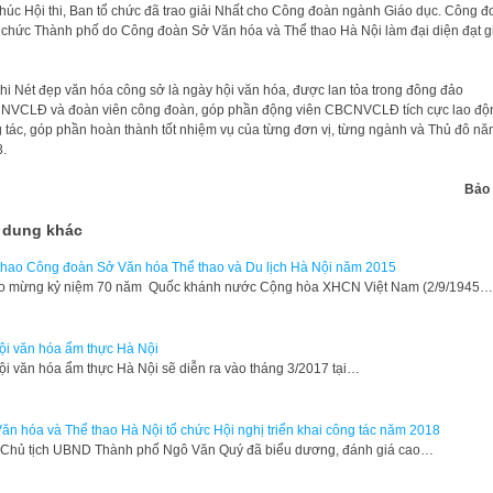
thúc Hội thi, Ban tổ chức đã trao giải Nhất cho Công đoàn ngành Giáo dục. Công đ
 chức Thành phố do Công đoàn Sở Văn hóa và Thể thao Hà Nội làm đại diện đạt g
thi Nét đẹp văn hóa công sở là ngày hội văn hóa, được lan tỏa trong đông đảo
VCLĐ và đoàn viên công đoàn, góp phần động viên CBCNVCLĐ tích cực lao độ
 tác, góp phần hoàn thành tốt nhiệm vụ của từng đơn vị, từng ngành và Thủ đô n
.
Bảo 
 dung khác
thao Công đoàn Sở Văn hóa Thể thao và Du lịch Hà Nội năm 2015
ào mừng kỷ niệm 70 năm Quốc khánh nước Cộng hòa XHCN Việt Nam (2/9/1945…
ội văn hóa ẩm thực Hà Nội
ội văn hóa ẩm thực Hà Nội sẽ diễn ra vào tháng 3/2017 tại…
ăn hóa và Thể thao Hà Nội tổ chức Hội nghị triển khai công tác năm 2018
Chủ tịch UBND Thành phố Ngô Văn Quý đã biểu dương, đánh giá cao…