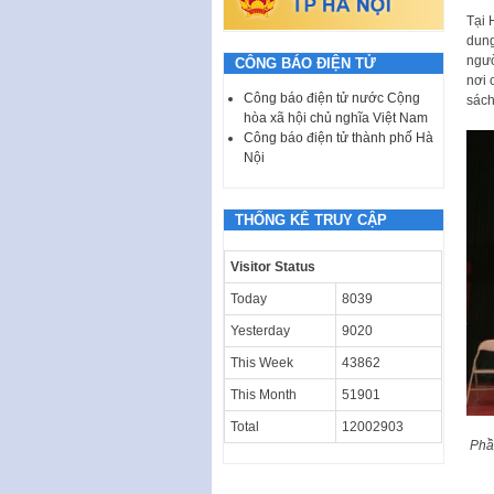
Tại 
dung
ngườ
CÔNG BÁO ĐIỆN TỬ
nơi 
Công báo điện tử nước Cộng
sách
hòa xã hội chủ nghĩa Việt Nam
Công báo điện tử thành phố Hà
Nội
THỐNG KÊ TRUY CẬP
Visitor Status
Today
8039
Yesterday
9020
This Week
43862
This Month
51901
Total
12002903
Phầ