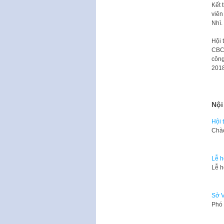
Kết 
viên
Nhì.
Hội 
CBCN
công
2018
Nội
Hội 
​Ch
Lễ h
Lễ h
Sở V
Phó 