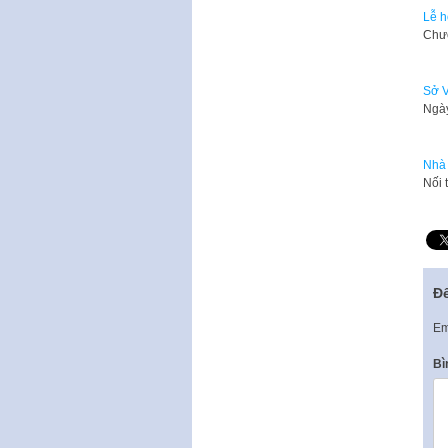
Lễ h
​Chư
Sở V
Ngày
Nhà 
​Nối
Để
Em
Bì