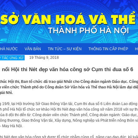
NHÀ NƯỚC
VĂN BẢN
TIN TỨC – SỰ KIỆN
THÔNG TIN CẤP PHÉP
H
19 Tháng 9, 2018
 TẮC ỨNG XỬ
 nổi Hội thi Nét đẹp văn hóa công sở Cụm thi đua số 6
thúc Hội thi, Ban tổ chức đã trao giải Nhất cho Công đoàn ngành Giáo dục. Côn
 viên chức Thành phố do Công đoàn Sở Văn hóa và Thể thao Hà Nội làm đại di
giải Nhì.
 19/9, tại Hội trường Sở Giao thông Vận tải, Cụm thi đua số 6 Liên đoàn Lao động
h phố Hà Nội tổ chức sơ khảo Hội thi Nét đẹp văn hóa công sở năm 2018 với sự t
của 8 đội thi đến từ: Công đoàn viên chức Thành phố, Công đoàn ngành: Giáo dục,
Công thương, Giao thông Vận tải, Xây dựng, Nông nghiệp và Phát triển nông thôn v
– May Hà Nội.
thi Nét đẹp văn hóa công sở được tổ chức nhằm củng cố, nâng cao đạo đức, kỷ luật