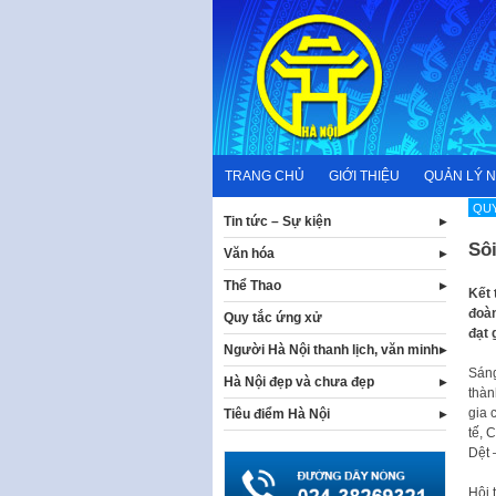
Skip
to
content
TRANG CHỦ
GIỚI THIỆU
QUẢN LÝ 
QUY
Tin tức – Sự kiện
Sôi
Văn hóa
Thể Thao
Kết 
đoàn
Quy tắc ứng xử
đạt 
Người Hà Nội thanh lịch, văn minh
Sáng
Hà Nội đẹp và chưa đẹp
thàn
gia 
Tiêu điểm Hà Nội
tế, 
Dệt 
Hội 