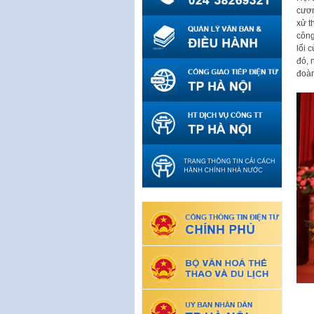
cươn
xử t
công
lối 
đó, 
đoàn