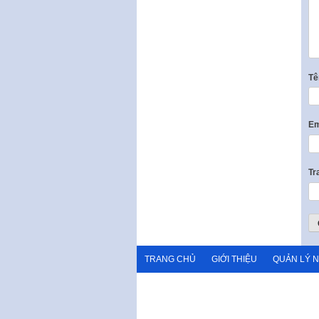
T
Em
Tr
TRANG CHỦ
GIỚI THIỆU
QUẢN LÝ 