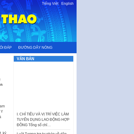
Tiếng Việt
-
English
ỎI ĐÁP
ĐƯỜNG DÂY NÓNG
VĂN BẢN
g
ện
ham
I. CHỈ TIÊU VÀ VỊ TRÍ VIỆC LÀM
 Y
TUYỂN DỤNG LAO ĐỘNG HỢP
à
ĐỒNG Tổng số chỉ…
Luật Tương trợ tư pháp về dân
sự và Kế hoạch số 187KH-
, kỷ