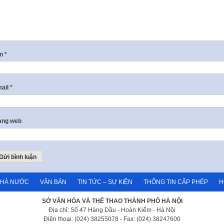
ên
*
ail
*
ang web
NHÀ NƯỚC
VĂN BẢN
TIN TỨC – SỰ KIỆN
THÔNG TIN CẤP PHÉP
H
SỞ VĂN HÓA VÀ THỂ THAO THÀNH PHỐ HÀ NỘI
Địa chỉ: Số 47 Hàng Dầu - Hoàn Kiếm - Hà Nội
Điện thoại: (024) 38255078 - Fax: (024) 38247600