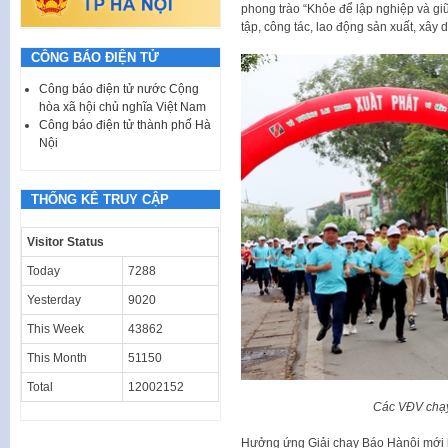
phong trào “Khỏe để lập nghiệp và g
tập, công tác, lao động sản xuất, xây
CÔNG BÁO ĐIỆN TỬ
Công báo điện tử nước Cộng
hòa xã hội chủ nghĩa Việt Nam
Công báo điện tử thành phố Hà
Nội
THỐNG KÊ TRUY CẬP
Visitor Status
Today
7288
Yesterday
9020
This Week
43862
This Month
51150
Total
12002152
Các VĐV chạy
Hưởng ứng Giải chạy Báo Hànội mới