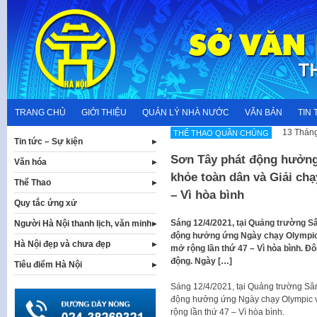
Skip
to
content
TRANG CHỦ
GIỚI THIỆU
QUẢN LÝ NHÀ NƯỚC
VĂN BẢN
TIN 
13 Tháng
THỂ THAO QUẦN CHÚNG
Tin tức – Sự kiện
Sơn Tây phát động hưởng
Văn hóa
khỏe toàn dân và Giải ch
Thể Thao
– Vì hòa bình
Quy tắc ứng xử
Sáng 12/4/2021, tại Quảng trường S
Người Hà Nội thanh lịch, văn minh
động hưởng ứng Ngày chạy Olympic 
Hà Nội đẹp và chưa đẹp
mở rộng lần thứ 47 – Vì hòa bình. Đ
động. Ngày […]
Tiêu điểm Hà Nội
Sáng 12/4/2021, tại Quảng trường Sâ
động hưởng ứng Ngày chạy Olympic v
rộng lần thứ 47 – Vì hòa bình.