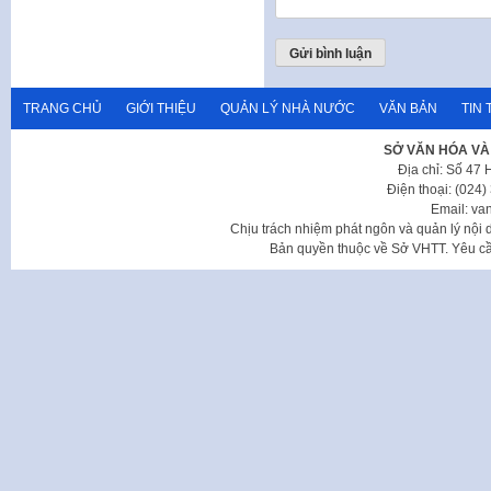
TRANG CHỦ
GIỚI THIỆU
QUẢN LÝ NHÀ NƯỚC
VĂN BẢN
TIN 
SỞ VĂN HÓA VÀ
Địa chỉ: Số 47
Điện thoại: (024
Email: va
Chịu trách nhiệm phát ngôn và quản lý nộ
Bản quyền thuộc về Sở VHTT. Yêu cầu 