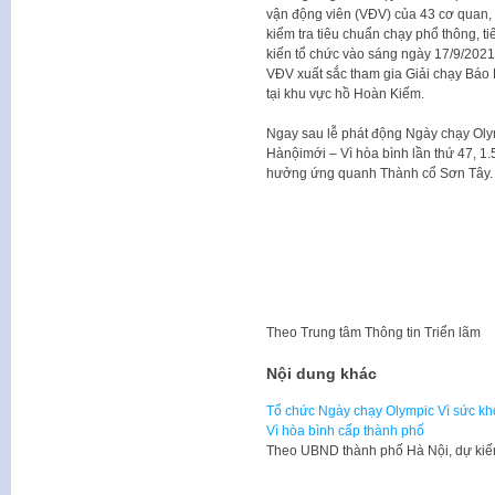
vận động viên (VĐV) của 43 cơ quan, đ
kiểm tra tiêu chuẩn chạy phổ thông,
kiến tổ chức vào sáng ngày 17/9/2021.
VĐV xuất sắc tham gia Giải chạy Báo 
tại khu vực hồ Hoàn Kiếm.
Ngay sau lễ phát động Ngày chạy Olym
Hànộimới – Vì hòa bình lần thứ 47, 1
hưởng ứng quanh Thành cổ Sơn Tây.
Theo
Trung tâm Thông tin Triển lãm
Nội dung khác
Tổ chức Ngày chạy Olympic Vì sức kh
Vì hòa bình cấp thành phố
Theo UBND thành phố Hà Nội, dự kiế