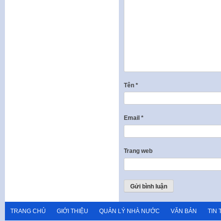
Tên
*
Email
*
Trang web
TRANG CHỦ
GIỚI THIỆU
QUẢN LÝ NHÀ NƯỚC
VĂN BẢN
TIN 