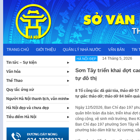
Skip
to
content
TRANG CHỦ
GIỚI THIỆU
QUẢN LÝ NHÀ NƯỚC
VĂN BẢN
TIN 
14 Tháng 5, 2026
HÀ NỘI ĐẸP
Tin tức – Sự kiện
Sơn Tây triển khai đợt cao
Văn hóa
tự đô thị
Thể Thao
Quy tắc ứng xử
8 Tổ công tác đã giải tỏa, tháo dỡ 5
tự giác tháo dỡ; tháo dỡ 84 biển qu
Người Hà Nội thanh lịch, văn minh
Ngày 12/5/2026, Ban Chỉ đạo 197 phư
Hà Nội đẹp và chưa đẹp
quân trên toàn địa bàn, triển khai đợt c
Tiêu điểm Hà Nội
công cộng, vệ sinh môi trường, theo
Ban Chỉ đạo 197 phường Sơn Tây về “G
phường bảo đảm trật tự, kỷ cương, văn