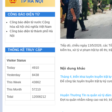
CÔNG BÁO ĐIỆN TỬ
Công báo điện tử nước Cộng
hòa xã hội chủ nghĩa Việt Nam
Công báo điện tử thành phố Hà
Nội
Tiếp đó, chiều ngày 13/5/2026, các Tổ 
THỐNG KÊ TRUY CẬP
kiểm tra, xử lý vi phạm trật tự đô thị, 
Visitor Status
Today
4910
Nội dung khác
Yesterday
8438
Tháng 4, triển khai tuyên truyền trật t
​Để công tác tuyên truyền trật tự kỷ 
This Week
43862
This Month
57210
Huyện Thường Tín ra quân xử lý đảm bả
Total
12008212
Đợt ra quân nhằm nâng cao vai trò, t