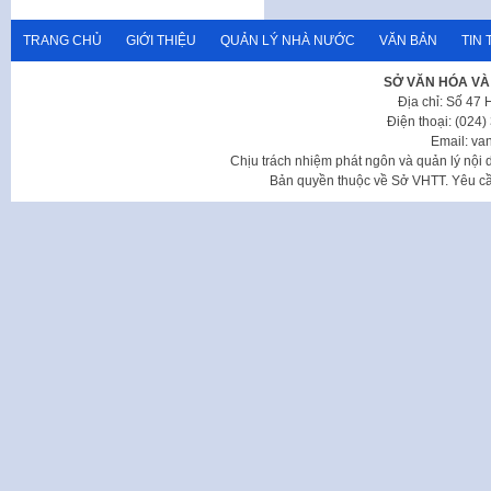
TRANG CHỦ
GIỚI THIỆU
QUẢN LÝ NHÀ NƯỚC
VĂN BẢN
TIN 
SỞ VĂN HÓA VÀ
Địa chỉ: Số 47
Điện thoại: (024
Email: va
Chịu trách nhiệm phát ngôn và quản lý nộ
Bản quyền thuộc về Sở VHTT. Yêu cầu 