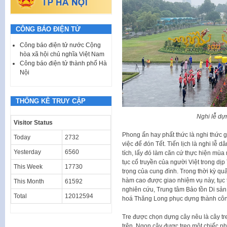
CÔNG BÁO ĐIỆN TỬ
Công báo điện tử nước Cộng
hòa xã hội chủ nghĩa Việt Nam
Công báo điện tử thành phố Hà
Nội
THỐNG KÊ TRUY CẬP
Nghi lễ dự
Visitor Status
Phong ấn hay phất thức là nghi thức g
Today
2732
việc để đón Tết. Tiến lịch là nghi lễ 
Yesterday
6560
tích, lấy đó làm căn cứ thực hiện mùa
tục cổ truyền của người Việt trong dị
This Week
17730
trọng của cung đình. Trong thời kỳ qu
hàm cao được giao nhiệm vụ này, tục 
This Month
61592
nghiên cứu, Trung tâm Bảo tồn Di sả
Total
12012594
hoá Thăng Long phục dựng thành công
Tre được chọn dựng cây nêu là cây tre 
trên. Ngọn cây được treo một chiếc p