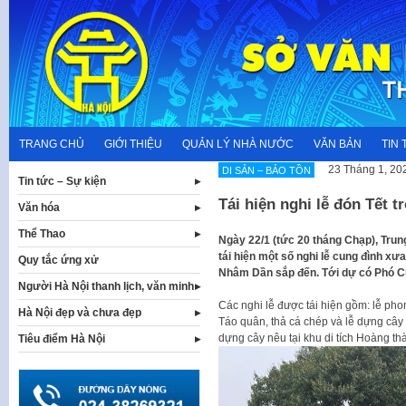
Skip
to
content
TRANG CHỦ
GIỚI THIỆU
QUẢN LÝ NHÀ NƯỚC
VĂN BẢN
TIN 
23 Tháng 1, 20
DI SẢN – BẢO TỒN
Tin tức – Sự kiện
Tái hiện nghi lễ đón Tết 
Văn hóa
Thể Thao
Ngày 22/1 (tức 20 tháng Chạp), Trun
tái hiện một số nghi lễ cung đình x
Quy tắc ứng xử
Nhâm Dần sắp đến. Tới dự có Phó C
Người Hà Nội thanh lịch, văn minh
Các nghi lễ được tái hiện gồm: lễ phong
Hà Nội đẹp và chưa đẹp
Táo quân, thả cá chép và lễ dựng cây 
dựng cây nêu tại khu di tích Hoàng t
Tiêu điểm Hà Nội