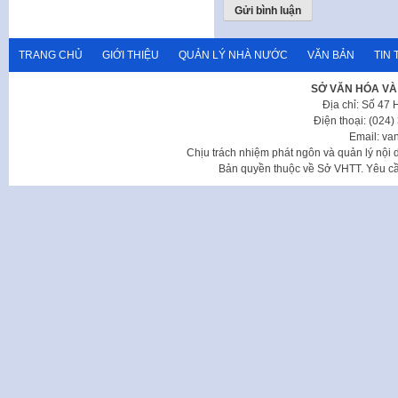
TRANG CHỦ
GIỚI THIỆU
QUẢN LÝ NHÀ NƯỚC
VĂN BẢN
TIN 
SỞ VĂN HÓA VÀ
Địa chỉ: Số 47
Điện thoại: (024
Email: va
Chịu trách nhiệm phát ngôn và quản lý nộ
Bản quyền thuộc về Sở VHTT. Yêu cầu 