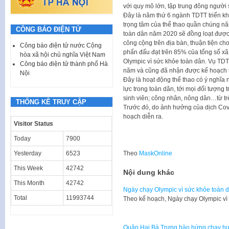
với quy mô lớn, tập trung đông người 
Đây là năm thứ 6 ngành TDTT triển kh
trọng tâm của thể thao quần chúng n
CÔNG BÁO ĐIỆN TỬ
toàn dân năm 2020 sẽ đồng loạt được t
công cộng trên địa bàn, thuận tiện ch
Công báo điện tử nước Cộng
phấn đấu đạt trên 85% của tổng số xã,
hòa xã hội chủ nghĩa Việt Nam
Olympic vì sức khỏe toàn dân. Vụ TDT
Công báo điện tử thành phố Hà
năm và cũng đã nhận được kế hoạch t
Nội
Đây là hoạt động thể thao có ý nghĩa
lực trong toàn dân, tới mọi đối tượng t
sinh viên; công nhân, nông dân…từ tr
THỐNG KÊ TRUY CẬP
Trước đó, do ảnh hưởng của dịch Covid
hoạch diễn ra.
Visitor Status
Today
7900
Theo
MaskOnline
Yesterday
6523
This Week
42742
Nội dung khác
This Month
42742
Ngày chạy Olympic vì sức khỏe toàn 
Total
11993744
Theo kế hoạch, Ngày chạy Olympic v
Quận Hai Bà Trưng hào hứng chạy hư