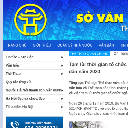
Skip
to
content
TRANG CHỦ
GIỚI THIỆU
QUẢN LÝ NHÀ NƯỚC
VĂN BẢN
TIN 
27 Tháng
THỂ THAO QUẦN CHÚNG
Tin tức – Sự kiện
Tạm lùi thời gian tổ chức
Văn hóa
dân năm 2020
Thể Thao
Quy tắc ứng xử
Tổng cục Thể dục Thể thao vừa có th
Văn hóa và Thể thao các tỉnh, thành
Người Hà Nội thanh lịch, văn minh
về việc tạm lùi thời gian tổ chức ng
Hà Nội đẹp và chưa đẹp
Ngày 26 tháng 12 năm 2019, Bộ Văn h
Tiêu điểm Hà Nội
5214/KH-BVHTTDL về việc tổ chức thá
Ngày chạy Olympic vì sức khỏe toàn 