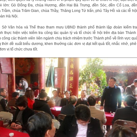
ội lớn: Gò Đống Đa, chùa Hương, đền Hai Bà Trưng, đền Sóc, đền Cổ Loa, đề
 Trầm, chùa Trăm Gian, chùa Thầy, Thăng Long Tứ trấn, phủ Tây Hồ và các lễ hội
bàn Hà Nội.
 Sở Văn hóa và Thể thao tham mưu UBND thành phố thành lập đoàn kiểm tra
h thực hiện việc kiểm tra công tác quản lý và tổ chức lễ hội trên địa bàn Thành
 công các thành viên liên ngành chịu trách nhiệm trước Thành phố về lĩnh vực quả
 thời đề xuất biểu dương, khen thưởng các đơn vị đạt kết quả tốt, nhắc nhở, phê
đơn vị tổ chức chưa tốt.