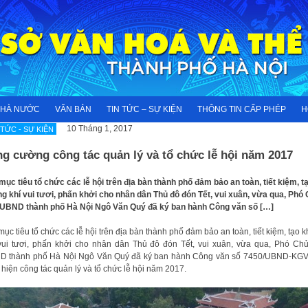
NHÀ NƯỚC
VĂN BẢN
TIN TỨC – SỰ KIỆN
THÔNG TIN CẤP PHÉP
H
10 Tháng 1, 2017
 TỨC - SỰ KIỆN
g cường công tác quản lý và tổ chức lễ hội năm 2017
mục tiêu tổ chức các lễ hội trên địa bàn thành phố đảm bảo an toàn, tiết kiệm, t
g khí vui tươi, phấn khởi cho nhân dân Thủ đô đón Tết, vui xuân, vừa qua, Phó
 UBND thành phố Hà Nội Ngô Văn Quý đã ký ban hành Công văn số […]
mục tiêu tổ chức các lễ hội trên địa bàn thành phố đảm bảo an toàn, tiết kiệm, tạo 
vui tươi, phấn khởi cho nhân dân Thủ đô đón Tết, vui xuân, vừa qua, Phó Chủ
D thành phố Hà Nội Ngô Văn Quý đã ký ban hành Công văn số 7450/UBND-KGV
 hiện công tác quản lý và tổ chức lễ hội năm 2017.