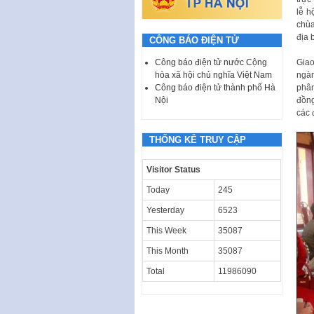
lễ h
chùa
địa 
CÔNG BÁO ĐIỆN TỬ
Công báo điện tử nước Cộng
Giao
hòa xã hội chủ nghĩa Việt Nam
ngàn
Công báo điện tử thành phố Hà
phân
Nội
đồng
các 
THỐNG KÊ TRUY CẬP
Visitor Status
Today
245
Yesterday
6523
This Week
35087
This Month
35087
Total
11986090