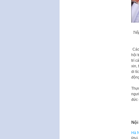
Tiế
Các
hội 
trí 
xin,
di t
động
Thực
ngườ
đức 
Nội
Hà N
Phó 