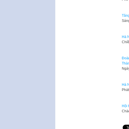
Tăng
​Sán
Hà N
​Chi
Đoàn
Thàn
Ngày
Hà N
Phát
Hội 
​Chà