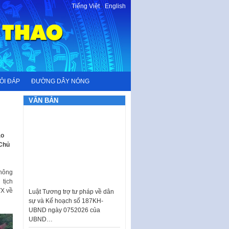
Tiếng Việt
-
English
ỎI ĐÁP
ĐƯỜNG DÂY NÓNG
VĂN BẢN
ạo
 Chủ
không
Luật Tương trợ tư pháp về dân
 tịch
sự và Kế hoạch số 187KH-
X về
UBND ngày 0752026 của
UBND…
Ban hành Danh mục vị trí khai