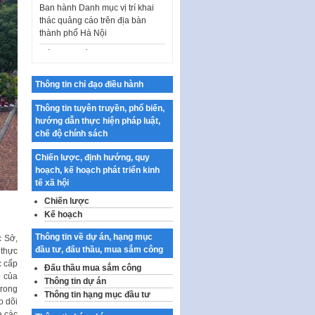
thác quảng cáo trên địa bàn
thành phố Hà Nội
Kế hoạch Tổ chức Cuộc thi
chính luận về bảo vệ nền tảng tư
tưởng của Đảng…
Công bố công khai dự toán kinh
Thông tin chỉ đạo điều hành
phí xây dựng pháp luật, hoàn
Thông tin tuyên truyền, phổ biến,
thiện thể chế, chính…
hướng dẫn thực hiện pháp luật,
Quy định về nghiên cứu, ứng
chế độ chính sách
dụng khoa học, công nghệ, đổi
mới sáng tạo và chuyển…
Chiến lược, định hướng, quy
hoạch, kế hoạch phát triển kinh
Quy định chi tiết và hướng dẫn
tế xã hội
thi hành một số điều của Luật Lý
Chiến lược
lịch tư…
Kế hoạch
Sửa đổi, bổ sung một số nội
dung tại Nghị quyết số 30/NQ-
Thông tin về dự án, hạng mục
c Sở,
CP ngày 24 tháng 02…
đầu tư, đấu thầu, mua sắm công
 thực
c cấp
Đấu thầu mua sắm công
Ban hành Chương trình hành
D của
Thông tin dự án
động của Chính phủ thực hiện
trong
Thông tin hạng mục đầu tư
Nghị quyết số 02-NQ/TW ngày
o dõi
17…
à các