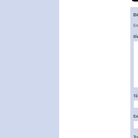
Để
Em
Bì
T
Em
Tr