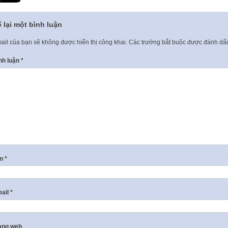
 lại một bình luận
ail của bạn sẽ không được hiển thị công khai.
Các trường bắt buộc được đánh d
nh luận
*
ên
*
ail
*
ang web