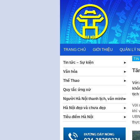
Skip
to
content
TRANG CHỦ
GIỚI THIỆU
QUẢN LÝ 
TIN
Tin tức – Sự kiện
Tăn
Văn hóa
Thể Thao
Với 
khôn
Quy tắc ứng xử
tịch
Người Hà Nội thanh lịch, văn minh
Với 
Hà Nội đẹp và chưa đẹp
khí 
UBN
Tiêu điểm Hà Nội
thực