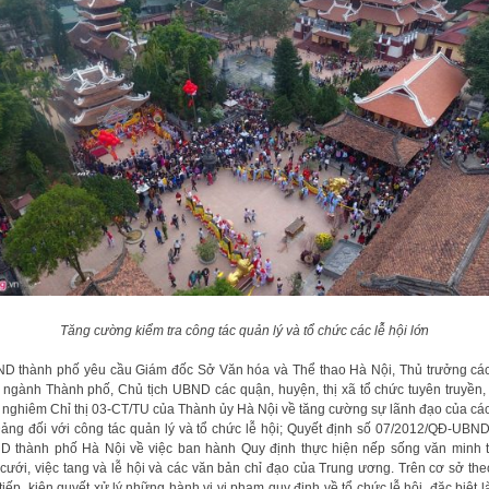
Tăng cường kiểm tra công tác quản lý và tổ chức các lễ hội lớn
D thành phố yêu cầu Giám đốc Sở Văn hóa và Thể thao Hà Nội, Thủ trưởng cá
 ngành Thành phố, Chủ tịch UBND các quận, huyện, thị xã tổ chức tuyên truyền,
 nghiêm Chỉ thị 03-CT/TU của Thành ủy Hà Nội về tăng cường sự lãnh đạo của cá
ảng đối với công tác quản lý và tổ chức lễ hội; Quyết định số 07/2012/QĐ-UBN
 thành phố Hà Nội về việc ban hành Quy định thực hiện nếp sống văn minh 
 cưới, việc tang và lễ hội và các văn bản chỉ đạo của Trung ương. Trên cơ sở the
 tiếp, kiên quyết xử lý những hành vi vi phạm quy định về tổ chức lễ hội, đặc biệt l