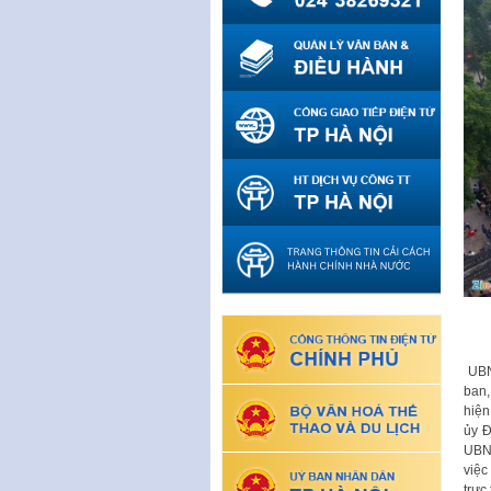
UBN
ban,
hiện
ủy Đ
UBND
việc
trực