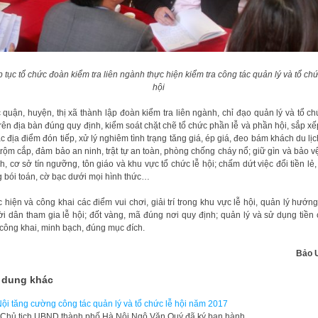
p tục tổ chức đoàn kiểm tra liên ngành thực hiện kiểm tra công tác
quản lý và tổ chứ
hội
 quận, huyện, thị xã thành lập đoàn kiểm tra liên ngành, chỉ đạo quản lý và tổ ch
trên địa bàn đúng quy định, kiểm soát chặt chẽ tổ chức phần lễ và phần hội, sắp xế
các địa điểm đón tiếp, xử lý nghiêm tình trạng tăng giá, ép giá, đeo bám khách du lịc
 trộm cắp, đảm bảo an ninh, trật tự an toàn, phòng chống cháy nổ; giữ gìn và bảo v
ích, cơ sở tín ngưỡng, tôn giáo và khu vực tổ chức lễ hội; chấm dứt việc đổi tiền lẻ,
 bói toán, cờ bạc dưới mọi hình thức…
 hiện và công khai các điểm vui chơi, giải trí trong khu vực lễ hội, quản lý hướn
i dân tham gia lễ hội; đốt vàng, mã đúng nơi quy định; quản lý và sử dụng tiền
công khai, minh bạch, đúng mục đích.
Bảo 
 dung khác
ội tăng cường công tác quản lý và tổ chức lễ hội năm 2017
Chủ tịch UBND thành phố Hà Nội Ngô Văn Quý đã ký ban hành…