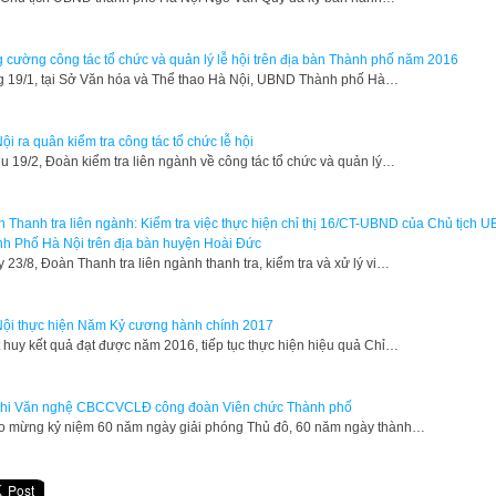
 cường công tác tổ chức và quản lý lễ hội trên địa bàn Thành phố năm 2016
g 19/1, tại Sở Văn hóa và Thể thao Hà Nội, UBND Thành phố Hà…
ội ra quân kiểm tra công tác tổ chức lễ hội
ều 19/2, Đoàn kiểm tra liên ngành về công tác tổ chức và quản lý…
 Thanh tra liên ngành: Kiểm tra việc thực hiện chỉ thị 16/CT-UBND của Chủ tịch 
h Phố Hà Nội trên địa bàn huyện Hoài Đức
 23/8, Đoàn Thanh tra liên ngành thanh tra, kiểm tra và xử lý vi…
ội thực hiện Năm Kỷ cương hành chính 2017
 huy kết quả đạt được năm 2016, tiếp tục thực hiện hiệu quả Chỉ…
thi Văn nghệ CBCCVCLĐ công đoàn Viên chức Thành phố
o mừng kỷ niệm 60 năm ngày giải phóng Thủ đô, 60 năm ngày thành…