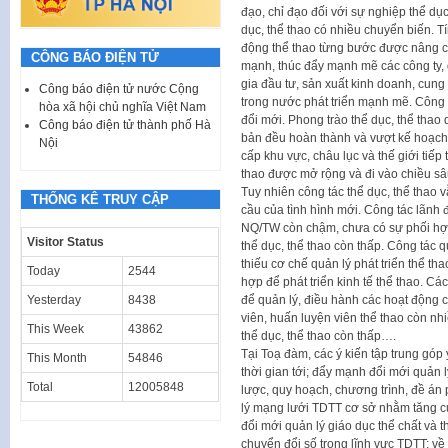
đạo, chỉ đạo đối với sự nghiệp thể dụ
dục, thể thao có nhiều chuyển biến. T
động thể thao từng bước được nâng ca
CÔNG BÁO ĐIỆN TỬ
mạnh, thúc đẩy mạnh mẽ các công ty, 
gia đầu tư, sản xuất kinh doanh, cung
Công báo điện tử nước Cộng
trong nước phát triển mạnh mẽ. Công t
hòa xã hội chủ nghĩa Việt Nam
đổi mới. Phong trào thể dục, thể thao 
Công báo điện tử thành phố Hà
bản đều hoàn thành và vượt kế hoạch đề
Nội
cấp khu vực, châu lục và thế giới tiếp
thao được mở rộng và đi vào chiều sâ
Tuy nhiên công tác thể dục, thể thao
THỐNG KÊ TRUY CẬP
cầu của tình hình mới. Công tác lãnh 
NQ/TW còn chậm, chưa có sự phối hợp
Visitor Status
thể dục, thể thao còn thấp. Công tác 
thiếu cơ chế quản lý phát triển thể t
Today
2544
hợp để phát triển kinh tế thể thao. C
Yesterday
8438
để quản lý, điều hành các hoạt động 
viên, huấn luyện viên thể thao còn nhi
This Week
43862
thể dục, thể thao còn thấp….
Tại Toạ đàm, các ý kiến tập trung góp 
This Month
54846
thời gian tới; đẩy mạnh đổi mới quản
Total
12005848
lược, quy hoạch, chương trình, đề án 
lý mạng lưới TDTT cơ sở nhằm tăng 
đổi mới quản lý giáo dục thể chất và 
chuyển đổi số trong lĩnh vực TDTT; về 