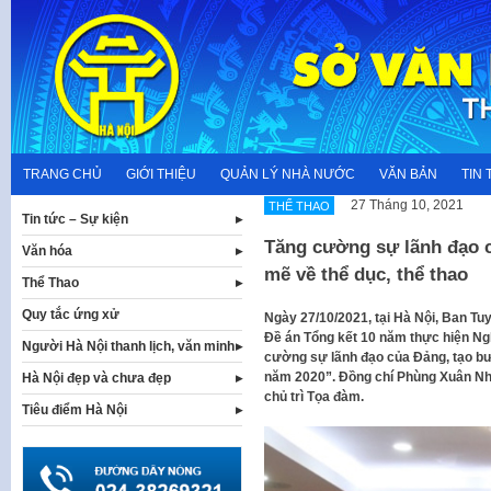
Skip
to
content
TRANG CHỦ
GIỚI THIỆU
QUẢN LÝ NHÀ NƯỚC
VĂN BẢN
TIN 
27 Tháng 10, 2021
THỂ THAO
Tin tức – Sự kiện
Tăng cường sự lãnh đạo c
Văn hóa
mẽ về thể dục, thể thao
Thể Thao
Quy tắc ứng xử
Ngày 27/10/2021, tại Hà Nội, Ban T
Đề án Tổng kết 10 năm thực hiện Ng
Người Hà Nội thanh lịch, văn minh
cường sự lãnh đạo của Đảng, tạo bư
năm 2020”. Đồng chí Phùng Xuân Nh
Hà Nội đẹp và chưa đẹp
chủ trì Tọa đàm.
Tiêu điểm Hà Nội