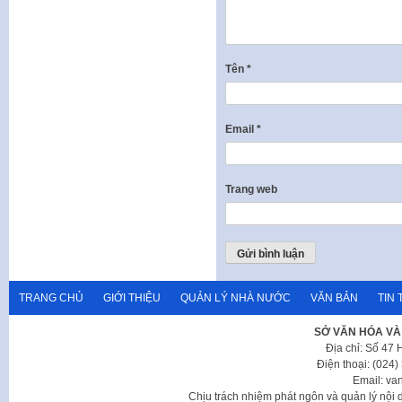
Tên
*
Email
*
Trang web
TRANG CHỦ
GIỚI THIỆU
QUẢN LÝ NHÀ NƯỚC
VĂN BẢN
TIN 
SỞ VĂN HÓA VÀ
Địa chỉ: Số 47
Điện thoại: (024
Email: va
Chịu trách nhiệm phát ngôn và quản lý nộ