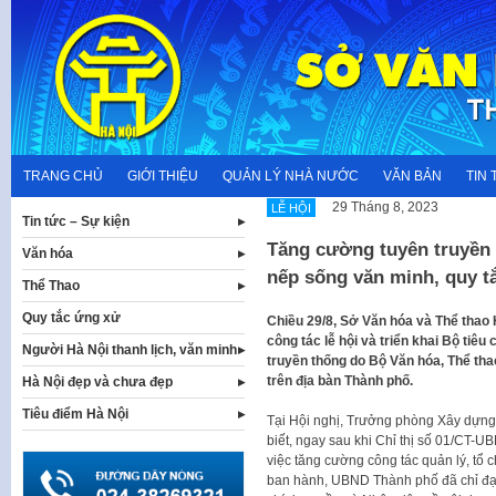
Skip
to
content
TRANG CHỦ
GIỚI THIỆU
QUẢN LÝ NHÀ NƯỚC
VĂN BẢN
TIN 
29 Tháng 8, 2023
LỄ HỘI
Tin tức – Sự kiện
Tăng cường tuyên truyền 
Văn hóa
nếp sống văn minh, quy tắ
Thể Thao
Quy tắc ứng xử
Chiều 29/8, Sở Văn hóa và Thể thao 
công tác lễ hội và triển khai Bộ tiêu
Người Hà Nội thanh lịch, văn minh
truyền thống do Bộ Văn hóa, Thể thao
trên địa bàn Thành phố.
Hà Nội đẹp và chưa đẹp
Tiêu điểm Hà Nội
Tại Hội nghị, Trưởng phòng Xây dựng
biết, ngay sau khi Chỉ thị số 01/CT
việc tăng cường công tác quản lý, tổ 
ban hành, UBND Thành phố đã chỉ đạo v