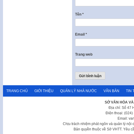
Tên
*
Email
*
Trang web
TRANG CHỦ
GIỚI THIỆU
QUẢN LÝ NHÀ NƯỚC
VĂN BẢN
TIN 
SỞ VĂN HÓA VÀ
Địa chỉ: Số 47
Điện thoại: (024
Email: va
Chịu trách nhiệm phát ngôn và quản lý nộ
Bản quyền thuộc về Sở VHTT. Yêu cầu 