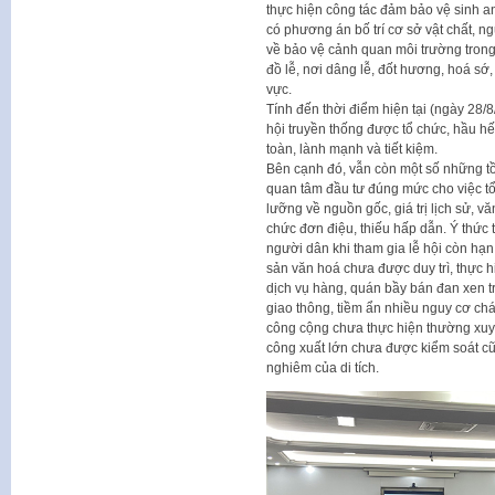
thực hiện công tác đảm bảo vệ sinh a
có phương án bố trí cơ sở vật chất, n
về bảo vệ cảnh quan môi trường trong 
đồ lễ, nơi dâng lễ, đốt hương, hoá sớ
vực.
Tính đến thời điểm hiện tại (ngày 28/
hội truyền thống được tổ chức, hầu hết
toàn, lành mạnh và tiết kiệm.
Bên cạnh đó, vẫn còn một số những t
quan tâm đầu tư đúng mức cho việc tổ 
lưỡng về nguồn gốc, giá trị lịch sử, v
chức đơn điệu, thiếu hấp dẫn. Ý thức 
người dân khi tham gia lễ hội còn hạn
sản văn hoá chưa được duy trì, thực hi
dịch vụ hàng, quán bầy bán đan xen tr
giao thông, tiềm ẩn nhiều nguy cơ chá
công cộng chưa thực hiện thường xuyê
công xuất lớn chưa được kiểm soát cũ
nghiêm của di tích.