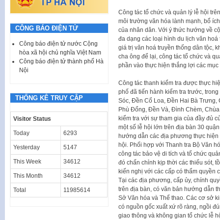
Công tác tổ chức và quản lý lễ hội trê
môi trường văn hóa lành mạnh, bổ íc
CÔNG BÁO ĐIỆN TỬ
của nhân dân. Với ý thức hướng về cội
đa dạng các loại hình du lịch văn hoá
Công báo điện tử nước Cộng
giá trị văn hoá truyền thống dân tộc, 
hòa xã hội chủ nghĩa Việt Nam
cha ông để lại, công tác tổ chức và q
Công báo điện tử thành phố Hà
phần vào thực hiện thắng lợi các mục
Nội
Công tác thanh kiểm tra được thực hi
phố đã tiến hành kiểm tra trước, trong
THỐNG KÊ TRUY CẬP
Sóc, Đền Cổ Loa, Đền Hai Bà Trưng
Phù Đổng, Đền Và, Đình Chèm, Chùa 
kiểm tra với sự tham gia của đầy đủ c
Visitor Status
một số lễ hội lớn trên địa bàn 30 quận
Today
6293
hướng dẫn các địa phương thực hiện vi
hội. Phối hợp với Thanh tra Bộ Văn hó
Yesterday
5147
công tác bảo vệ di tích và tổ chức quản
This Week
34612
đó chấn chỉnh kịp thời các thiếu sót, 
kiến nghị với các cấp có thẩm quyền 
This Month
34612
Tại các địa phương, cấp ủy, chính quy
trên địa bàn, có văn bản hướng dẫn t
Total
11985614
Sở Văn hóa và Thể thao. Các cơ sở ki
có nguồn gốc xuất xứ rõ ràng, ngồi đú
giao thông và không gian tổ chức lễ h