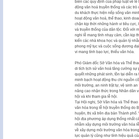
biến các quy định của pháp luật về l
động văn hoá truyền thống và các trò
du khách thực hiện nếp sống văn minh 
hoạt động văn hoá, thể thao, kinh doa
chặn kịp thời những hành vi tiêu cực
và truyền thống của dân tộc. Đối với 
nghi lễ mang tính nhạy cảm, cần kịp th
kiến các nhà khoa học và quản lý nhằ
phong mỹ tục và cuộc sống đương đại,
vi mang tính bạo lực, thiếu văn hóa.
Phó Giám đốc Sở Văn hóa và Thể thao
di tích lịch sử văn hoá tăng cường sự 
quyết những phát sinh, tồn tại diễn ra 
minh bạch hoạt động thu chi nguồn côn
môi trường, an ninh trật tự, vệ sinh a
nâng cao nhận thức trong Nhân dân về
hội và khi tham gia lễ hội.
Tại Hội nghị, Sở Văn hóa và Thể thao 
văn hóa trong lễ hội truyền thống do 
huyện, thị xã trên địa bàn Thành phố.
hội địa phương áp dụng thống nhất các
nhằm xây dựng môi trường văn hóa lễ
về xây dựng môi trường văn hóa trong 
lực quản lý cũng như tính hiệu quả củ