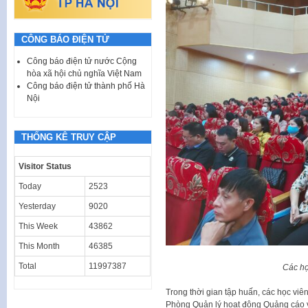
CÔNG BÁO ĐIỆN TỬ
Công báo điện tử nước Cộng
hòa xã hội chủ nghĩa Việt Nam
Công báo điện tử thành phố Hà
Nội
THỐNG KÊ TRUY CẬP
Visitor Status
Today
2523
Yesterday
9020
This Week
43862
This Month
46385
Total
11997387
Các họ
Trong thời gian tập huấn, các học v
Phòng Quản lý hoạt động Quảng cáo v