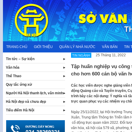
Skip
to
content
TRANG CHỦ
GIỚI THIỆU
QUẢN LÝ NHÀ NƯỚC
VĂN BẢN
TIN 
25 Tháng 11, 2022
TIN NGÀNH
Tin tức – Sự kiện
Tập huấn nghiệp vụ công 
Văn hóa
cho hơn 600 cán bộ văn hó
Thể Thao
Quy tắc ứng xử
Các học viên được nghe giảng viên
động Quảng cáo và Tuyên truyền, Cụ
Người Hà Nội thanh lịch, văn minh
trình bày các nội dung: Ý nghĩa và 
trực quan phục vụ các nhiệm vụ chín
Hà Nội đẹp và chưa đẹp
Tiêu điểm Hà Nội
Ngày 25/11/2022, tại Hội trường Trun
Xuân, Trung tâm Thông tin Triển lãm 
cổ động trực quan năm 2022. Đối tượ
văn hóa, xã hội của 579 xã, phường, t