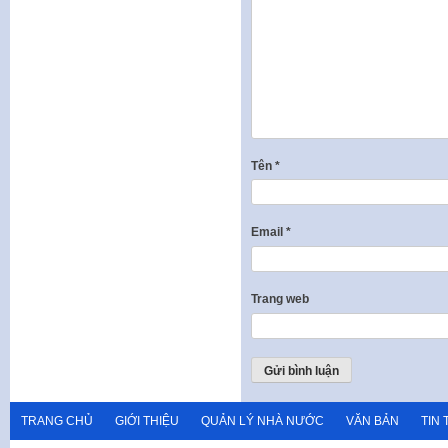
Tên
*
Email
*
Trang web
TRANG CHỦ
GIỚI THIỆU
QUẢN LÝ NHÀ NƯỚC
VĂN BẢN
TIN 