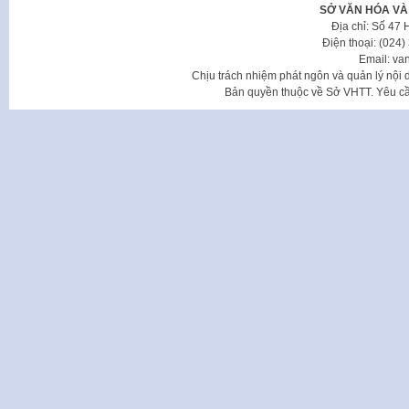
SỞ VĂN HÓA VÀ
Địa chỉ: Số 47
Điện thoại: (024
Email: va
Chịu trách nhiệm phát ngôn và quản lý nộ
Bản quyền thuộc về Sở VHTT. Yêu cầu 