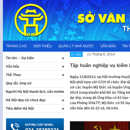
Skip
to
content
TRANG CHỦ
GIỚI THIỆU
QUẢN LÝ NHÀ NƯỚC
VĂN BẢN
TIN 
21 Tháng 8, 2014
DI SẢN
Tin tức – Sự kiện
Tập huấn nghiệp vụ kiể
Văn hóa
Thể Thao
​Ngày 21/8/2014, tại Hội trường Huy
Nội phối hợp với CCH tổ chức lớp 
Quy tắc ứng xử
sở các huyện Mỹ Đức và huyện Ứng H
Người Hà Nội thanh lịch, văn minh
2014 trong khuôn khổ Đề án Tổng ki
dự lớp, trong đó Ứng Hòa có 63 học v
Hà Nội đẹp và chưa đẹp
của Phòng VH&TT; Mỹ Đức có 55 học
văn hóa đến từ 22 xã, thị trấn.
Tiêu điểm Hà Nội