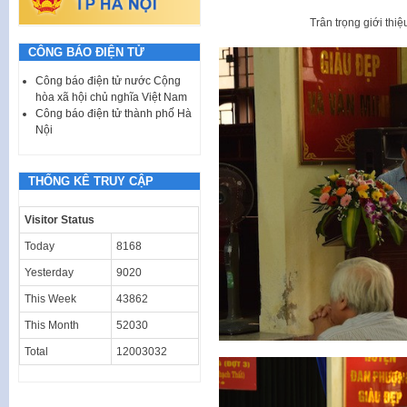
Trân trọng giới thi
CÔNG BÁO ĐIỆN TỬ
Công báo điện tử nước Cộng
hòa xã hội chủ nghĩa Việt Nam
Công báo điện tử thành phố Hà
Nội
THỐNG KÊ TRUY CẬP
Visitor Status
Today
8168
Yesterday
9020
This Week
43862
This Month
52030
Total
12003032