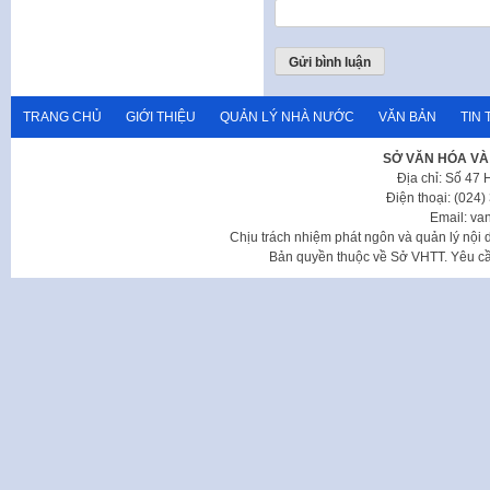
TRANG CHỦ
GIỚI THIỆU
QUẢN LÝ NHÀ NƯỚC
VĂN BẢN
TIN 
SỞ VĂN HÓA VÀ
Địa chỉ: Số 47
Điện thoại: (024
Email: va
Chịu trách nhiệm phát ngôn và quản lý nộ
Bản quyền thuộc về Sở VHTT. Yêu cầu 