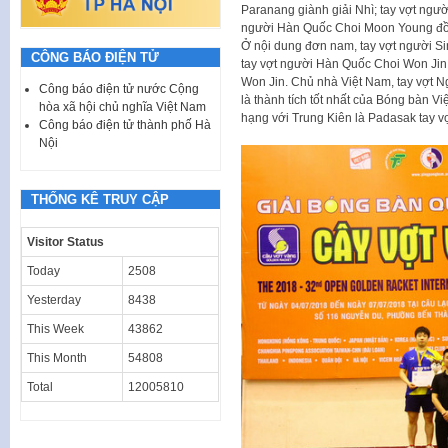
Paranang giành giải Nhì; tay vợt ngư
người Hàn Quốc Choi Moon Young đồ
Ở nội dung đơn nam, tay vợt người Sin
CÔNG BÁO ĐIỆN TỬ
tay vợt người Hàn Quốc Choi Won Jin và
Won Jin. Chủ nhà Việt Nam, tay vợt 
Công báo điện tử nước Cộng
là thành tích tốt nhất của Bóng bàn V
hòa xã hội chủ nghĩa Việt Nam
hạng với Trung Kiên là Padasak tay vợ
Công báo điện tử thành phố Hà
Nội
THỐNG KÊ TRUY CẬP
Visitor Status
Today
2508
Yesterday
8438
This Week
43862
This Month
54808
Total
12005810