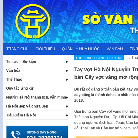
Skip
to
content
TRANG CHỦ
GIỚI THIỆU
QUẢN LÝ NHÀ NƯỚC
VĂN BẢN
TIN 
9 Thá
THẾ THAO THÀNH TÍCH CAO
Tin tức – Sự kiện
Tay vợt Hà Nội Nguyễn Tr
Văn hóa
bàn Cây vợt vàng mở rộn
Thể Thao
Quy tắc ứng xử
Dù rất cố gắng ở trận bán kết, tay 
đây cũng là thành tích cao nhất của 
Người Hà Nội thanh lịch, văn minh
2018.
Hà Nội đẹp và chưa đẹp
Giải Bóng bàn Cây vợt vàng mở rộng 2
Tiêu điểm Hà Nội
Thể thao Nguyễn Du – Tp. Hồ Chí Minh
quang ngôi vô địch toàn đoàn, Câu lạc
đội Thái Lan và Câu lạc bộ Vicem H