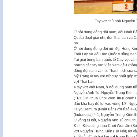
Tay vợt chủ nhà Nguyễn 
Ở nội dung đồng đội nam, đội Nhật Bả
Quốc) đoạt giải nhì; đội Thái Lan v
ba.
Ở nội dung đồng đội nữ, đội Hong Kong
Thái Lan và đội Hàn Quốc A đồng hạn
Tại giải bóng bàn quốc tế Cây vợt vàn
nhưng các tay vợt Việt Nam đều không
đồng đội nam và nữ. Thành tích của c
Mỹ Trang là tay vợt nữ duy nhất góp 
vợt Thái Lan.
4 tay vợt Việt Nam, ở nội dung nam t
Nguyễn Anh Tú, Nguyễn Trung Kiên, L
(TP.HCM) thua Choi Won Jin (Boram Hall
đấu khá hay để lọt vào vòng 1/8. Ng
Taiyo Uemura (Nhật Bản) với tỉ số 4
(Indonesia) 4-1, Nguyễn Trung Kiên th
Ở vòng tứ kết, Nguyễn Anh Tú chịu thua
Đình Đức cũng thua Choi Won Jin (Bora
vợt Nguyễn Trung Kiên (Hà Nội) lọt và
xuất sắc đánh bại tay vợt Hong Kong (T