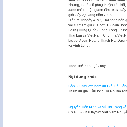
Nhưng, dù rất cố gắng ở trận bán kết, 
đành chấp nhận giành tấm HCĐ. Đây là 
giải Cây vợt vàng năm 2018.
Diễn ra từ ngày 4-7/7, Giải bóng bàn
với sự tham gia của hơn 100 vận động
Loan (Trung Quốc), Hong Kong (Trung
Thái Lan và Việt Nam. Chủ nhà Việt N
lạc bộ Vicem Hoàng Thạch-Hải Dương
và Vĩnh Long.
Theo
Thể thao ngày nay
Nội dung khác
Gần 300 tay vợt tham dự Giải Cầu lô
Tham dự giải Cầu lông Hà Nội mở rộ
Nguyễn Tiến Minh và Vũ Thị Trang vô 
Chiều 5-6, hai tay vợt Việt Nam Nguy