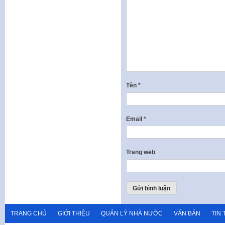
Tên
*
Email
*
Trang web
TRANG CHỦ
GIỚI THIỆU
QUẢN LÝ NHÀ NƯỚC
VĂN BẢN
TIN 