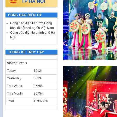
CÔNG BÁO ĐIỆN TỬ
Công báo điện tử nước Cộng
hòa xã hội chủ nghĩa Việt Nam
Công báo điện tử thành phố Hà
Nội
THỐNG KÊ TRUY CẬP
Visitor Status
Today
1912
Yesterday
6523
This Week
36754
This Month
36754
Total
11987756