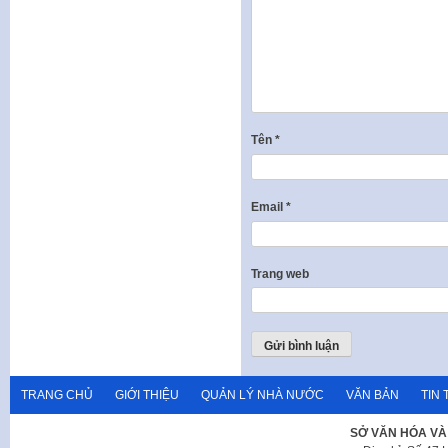
Tên
*
Email
*
Trang web
TRANG CHỦ
GIỚI THIỆU
QUẢN LÝ NHÀ NƯỚC
VĂN BẢN
TIN 
SỞ VĂN HÓA VÀ