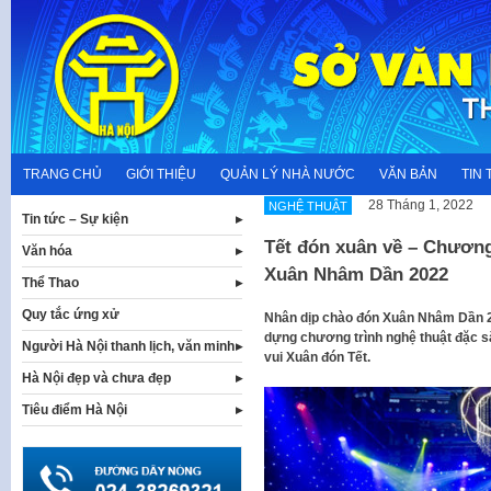
Skip
to
content
TRANG CHỦ
GIỚI THIỆU
QUẢN LÝ NHÀ NƯỚC
VĂN BẢN
TIN 
28 Tháng 1, 2022
NGHỆ THUẬT
Tin tức – Sự kiện
Tết đón xuân về – Chương
Văn hóa
Xuân Nhâm Dần 2022
Thể Thao
Quy tắc ứng xử
Nhân dịp chào đón Xuân Nhâm Dần 2
dựng chương trình nghệ thuật đặc s
Người Hà Nội thanh lịch, văn minh
vui Xuân đón Tết.
Hà Nội đẹp và chưa đẹp
Tiêu điểm Hà Nội