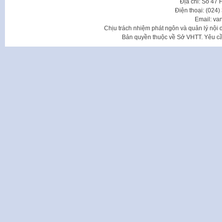
Địa chỉ: Số 47
Điện thoại: (024
Email: va
Chịu trách nhiệm phát ngôn và quản lý nộ
Bản quyền thuộc về Sở VHTT. Yêu cầu 