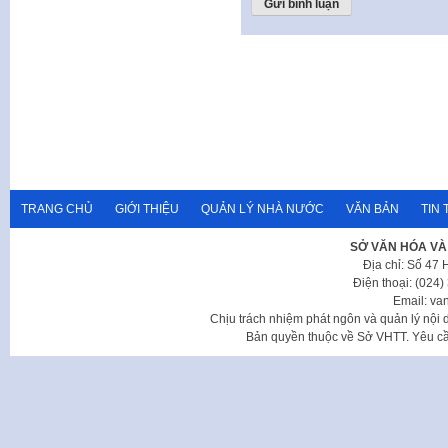
TRANG CHỦ
GIỚI THIỆU
QUẢN LÝ NHÀ NƯỚC
VĂN BẢN
TIN 
SỞ VĂN HÓA VÀ
Địa chỉ: Số 47
Điện thoại: (024
Email: va
Chịu trách nhiệm phát ngôn và quản lý nộ
Bản quyền thuộc về Sở VHTT. Yêu cầu 