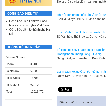
Đó là chủ đề của Liên hoan Ảnh ngh
CÔNG BÁO ĐIỆN TỬ
Hà Nội tiên phong bảo tồn và phát huy 
Sau khi được UNESCO vinh danh năm 
Công báo điện tử nước Cộng
hòa xã hội chủ nghĩa Việt Nam
Công báo điện tử thành phố Hà
Thẩm định Dự án tu bổ, tôn tạo di tíc
Nội
Bộ Văn hóa, Thể thao và Du lịch vừ
THỐNG KÊ TRUY CẬP
Lễ công bố Quy hoạch chi tiết bảo tồn, 
Hoàng thành Thăng Long – Hà Nội
Visitor Status
Sáng 19/4, tại Thềm Rồng Điện Kính
Today
3610
Yesterday
6560
Danh sách xét duyệt di tích đề nghị lập
Ngày 13/6, Bộ Văn hóa, Thể thao và D
This Week
18608
This Month
62470
Total
12013472
Để lại một bình luận