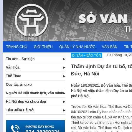
Skip
to
content
TRANG CHỦ
GIỚI THIỆU
QUẢN LÝ NHÀ NƯỚC
VĂN BẢN
TIN 
19 Tháng 10, 2
DI SẢN – BẢO TỒN
Tin tức – Sự kiện
Thẩm định Dự án tu bổ, tô
Văn hóa
Đức, Hà Nội
Thể Thao
Quy tắc ứng xử
Ngày 18/10/2021, Bộ Văn hóa, Thể t
Hà Nội về việc thẩm định Dự án tu bổ
Người Hà Nội thanh lịch, văn minh
phố Hà Nội.
Hà Nội đẹp và chưa đẹp
Trước đó, Bộ Văn hóa, Thể thao và D
Tiêu điểm Hà Nội
04/10/2021 của Ủy ban nhân dân thàn
tôn tạo di tích chùa Cả, xã An Khánh
Thiết kế cơ sở và Biên bản Hội nghị x
xét, Bộ Văn hóa, Thể thao và Du lịch 