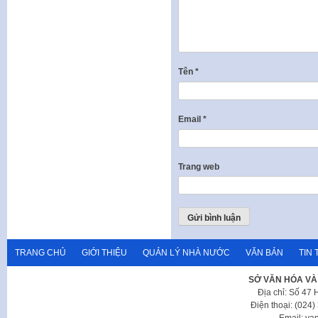
Tên
*
Email
*
Trang web
TRANG CHỦ
GIỚI THIỆU
QUẢN LÝ NHÀ NƯỚC
VĂN BẢN
TIN 
SỞ VĂN HÓA VÀ
Địa chỉ: Số 47
Điện thoại: (024