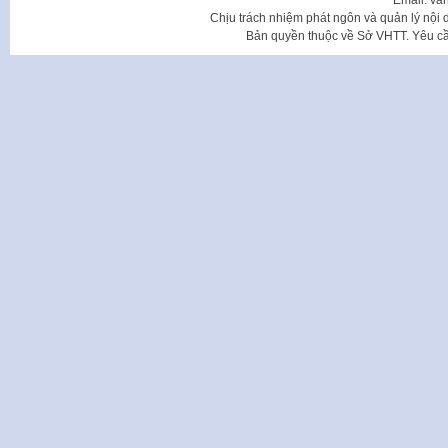
Email: va
Chịu trách nhiệm phát ngôn và quản lý nộ
Bản quyền thuộc về Sở VHTT. Yêu cầu 