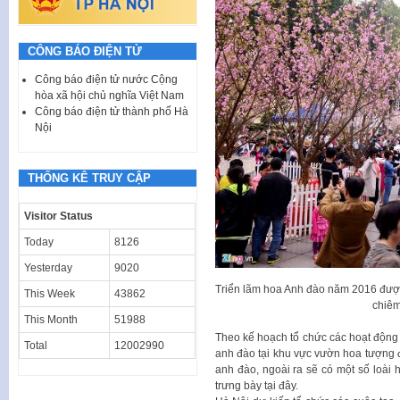
CÔNG BÁO ĐIỆN TỬ
Công báo điện tử nước Cộng
hòa xã hội chủ nghĩa Việt Nam
Công báo điện tử thành phố Hà
Nội
THỐNG KÊ TRUY CẬP
Visitor Status
Today
8126
Yesterday
9020
Triển lãm hoa Anh đào năm 2016 đượ
This Week
43862
chiêm
This Month
51988
Theo kế hoạch tổ chức các hoạt động
Total
12002990
anh đào tại khu vực vườn hoa tượng 
anh đào, ngoài ra sẽ có một số loài
trưng bày tại đây.