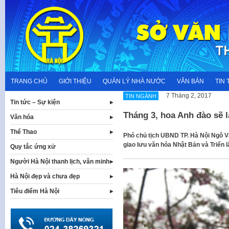
Skip
to
content
TRANG CHỦ
GIỚI THIỆU
QUẢN LÝ NHÀ NƯỚC
VĂN BẢN
TIN 
7 Tháng 2, 2017
TIN NGÀNH
Tin tức – Sự kiện
Tháng 3, hoa Anh đào sẽ
Văn hóa
Thể Thao
Phó chủ tịch UBND TP. Hà Nội Ngô V
giao lưu văn hóa Nhật Bản và Triển l
Quy tắc ứng xử
Người Hà Nội thanh lịch, văn minh
Hà Nội đẹp và chưa đẹp
Tiêu điểm Hà Nội