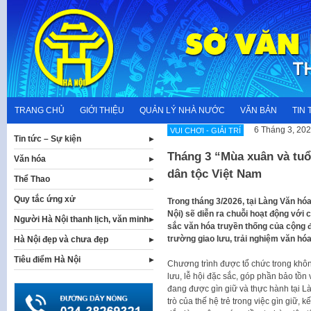
Skip
to
content
TRANG CHỦ
GIỚI THIỆU
QUẢN LÝ NHÀ NƯỚC
VĂN BẢN
TIN 
6 Tháng 3, 20
VUI CHƠI - GIẢI TRÍ
Tin tức – Sự kiện
Tháng 3 “Mùa xuân và tuổi
Văn hóa
dân tộc Việt Nam
Thể Thao
Quy tắc ứng xử
Trong tháng 3/2026, tại Làng Văn hó
Nội) sẽ diễn ra chuỗi hoạt động với 
Người Hà Nội thanh lịch, văn minh
sắc văn hóa truyền thống của cộng đ
trường giao lưu, trải nghiệm văn hó
Hà Nội đẹp và chưa đẹp
Tiêu điểm Hà Nội
Chương trình được tổ chức trong khôn
lưu, lễ hội đặc sắc, góp phần bảo tồn và
đang được gìn giữ và thực hành tại Là
trò của thế hệ trẻ trong việc gìn giữ, 