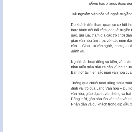
Đồng bào X’tiêng tham gia
Trải nghiệm văn hóa và nghề truyền
Du khách đến tham quan có cơ hội tha
thực hành dệt thổ cẩm, đan lát truyền
gạo, gùi lúa, tham gia các trò chơi d
gian văn hóa ẩm thực với các món đặc
cần…; Giao lưu văn nghệ, tham gia cá
đánh đu.
Ngoài các hoạt động sự kiện, vào các 
trình biểu diễn dân ca dân vũ như “T
Ban nở” tái hiện sắc màu văn hóa của
Thông qua chuỗi hoạt động “Mùa xuân 
định vai trò của Làng Văn hóa – Du lị
văn hóa, giáo dục truyền thống và trả
Đồng thời, gắn bảo tồn văn hóa với ph
Nhân dân và du khách trong dịp đầu 