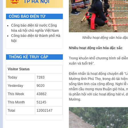
CÔNG BÁO ĐIỆN TỬ
Công báo điện tử nước Cộng
hòa xã hội chủ nghĩa Việt Nam
Công báo điện tử thành phố Hà
Nhiều hoạt động văn hóa đặc 
Nội
Nhiều hoạt động văn hóa đặc sắc
THỐNG KÊ TRUY CẬP
Trong khuôn khổ chương trình sẽ diễn
xuân và tuổi trẻ”.
Visitor Status
Điểm nhấn là hoạt động chuyên đề “L
Today
7283
Mường tỉnh Phú Thọ, trong đó tái hiện 
sống tâm linh của cộng đồng. Nghi lễ 
Yesterday
9020
nhằm cầu mong mưa thuận gió hòa, mù
This Week
43862
là phần hội với các hoạt động hát ví
Mường.
This Month
51145
Total
12002147