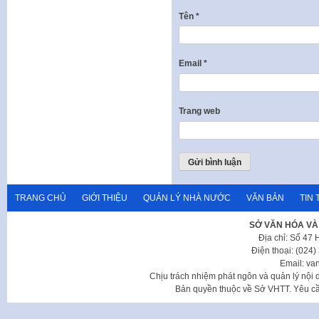
Tên
*
Email
*
Trang web
TRANG CHỦ
GIỚI THIỆU
QUẢN LÝ NHÀ NƯỚC
VĂN BẢN
TIN 
SỞ VĂN HÓA VÀ
Địa chỉ: Số 47
Điện thoại: (024
Email: va
Chịu trách nhiệm phát ngôn và quản lý nộ
Bản quyền thuộc về Sở VHTT. Yêu cầu 