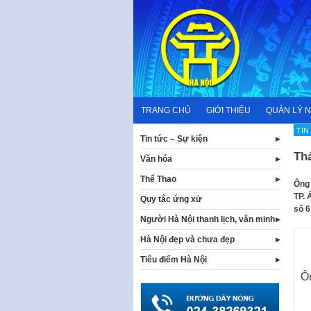
Skip
to
content
TRANG CHỦ
GIỚI THIỆU
QUẢN LÝ 
TIN
Tin tức – Sự kiện
Th
Văn hóa
Thể Thao
Ông 
TP. 
Quy tắc ứng xử
số 6
Người Hà Nội thanh lịch, văn minh
Hà Nội đẹp và chưa đẹp
Tiêu điểm Hà Nội
Ô