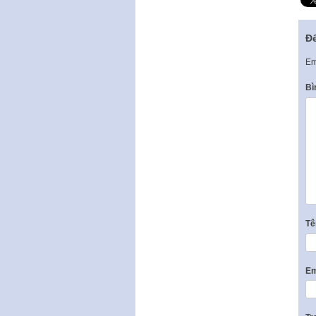
Để
Em
Bì
T
Em