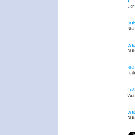
Tái 
Lịch
Di t
Nhà 
Di t
​Di 
Nhà 
Cổng
Cuộc
Vừa 
Di t
Di t