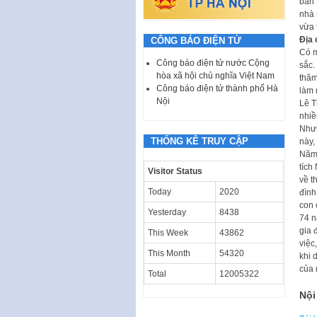
bản 
nhà 
vừa 
Địa 
CÔNG BÁO ĐIỆN TỬ
Có m
Công báo điện tử nước Cộng
sắc.
hòa xã hội chủ nghĩa Việt Nam
thăm
Công báo điện tử thành phố Hà
làm 
Nội
Lê T
nhiề
Nhưn
THỐNG KÊ TRUY CẬP
này,
Năm 
tích
Visitor Status
về t
Today
2020
đình
con 
Yesterday
8438
74 n
gia 
This Week
43862
việc
This Month
54320
khi 
của 
Total
12005322
Nội