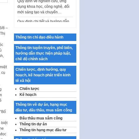
dụng khoa học, công nghệ, đổi
mới sáng tạo và chuyển…
Quy định chi tiết và hướng dẫn
thi hành một số điều của Luật Lý
lịch tư…
3/8 –
 Thị
Sửa đổi, bổ sung một số nội
Thông tin chỉ đạo điều hành
dung tại Nghị quyết số 30/NQ-
ộc
CP ngày 24 tháng 02…
Thông tin tuyên truyền, phổ biến,
ủ
hướng dẫn thực hiện pháp luật,
nh,
Ban hành Chương trình hành
chế độ chính sách
động của Chính phủ thực hiện
miệt
Nghị quyết số 02-NQ/TW ngày
Chiến lược, định hướng, quy
, cụ
17…
hoạch, kế hoạch phát triển kinh
tế xã hội
THÔNG BÁO Tuyển dụng lao
,
động hợp đồng theo Nghị định
Chiến lược
g
số 111/2022/NĐ-CP ngày
Kế hoạch
êm
30/12/2022 của Chính…
ề
Thông tin về dự án, hạng mục
Sửa đổi, bổ sung một số điều
đầu tư, đấu thầu, mua sắm công
 “Bố
của Thông tư số 320/2016/TT-
Đấu thầu mua sắm công
BTC của Bộ trưởng Bộ Tài…
 biệt
Thông tin dự án
ghe
Quy định về quản lý website
Thông tin hạng mục đầu tư
 đọc
thương mại điện tử