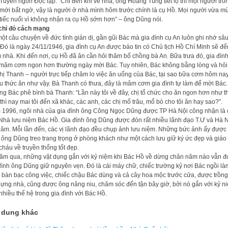
Tuyên ngôn Độc lập. “Chỉ đến khi về nhà, ông Hoàng Tùng tiết lộ thì mọi người tro
mới bất ngờ, vậy là người ở nhà mình hôm trước chính là cụ Hồ. Mọi người vừa m
tiếc nuối vì không nhận ra cụ Hồ sớm hơn” – ông Dũng nói.
chỉ đỏ cách mạng
ột câu chuyện về đức tính giản dị, gần gũi Bác mà gia đình cụ An luôn ghi nhớ sâ
 Đó là ngày 24/11/1946, gia đình cụ An được báo tin có Chủ tịch Hồ Chí Minh sẽ đế
 nhà. Khi đến nơi, cụ Hồ đã ân cần hỏi thăm bố chồng bà An. Bữa trưa đó, gia đìn
mâm cơm ngon hơn thường ngày mời Bác. Tuy nhiên, Bác không bằng lòng và hỏi
hị Thanh – người trực tiếp chăm lo việc ăn uống của Bác, tại sao bữa cơm hôm nay
u thức ăn như vậy. Bà Thanh có thưa, đây là mâm cơm gia đình tự làm để mời Bác.
g Bác phê bình bà Thanh: “Lần này tôi về đây, chị tổ chức cho ăn ngon hơn như t
 thì nay mai tôi đến xã khác, các anh, các chị mổ trâu, mổ bò cho tôi ăn hay sao?”.
1996, ngôi nhà của gia đình ông Công Ngọc Dũng được TP Hà Nội công nhận là 
 Nhà lưu niệm Bác Hồ. Gia đình ông Dũng được đón rất nhiều lãnh đạo T.Ư và Hà 
hăm. Mỗi lần đến, các vị lãnh đạo đều chụp ảnh lưu niệm. Những bức ảnh ấy được 
 ông Dũng treo trang trọng ở phòng khách như một cách lưu giữ ký ức đẹp và giáo
cháu về truyền thống tốt đẹp.
ăm qua, những vật dụng gắn với kỷ niệm khi Bác Hồ về dừng chân năm nào vẫn 
đình ông Dũng giữ nguyên vẹn. Đó là cái máy chữ, chiếc trường kỷ nơi Bác ngồi là
, bàn bạc công việc, chiếc chậu Bác dùng và cả cây hoa mộc trước cửa, được trồng
dựng nhà, cũng được ông nâng niu, chăm sóc đến tận bây giờ, bởi nó gắn với kỷ n
nhiều thế hệ trong gia đình với Bác Hồ.
 dung khác