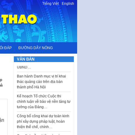
Tiếng Việt
-
English
I. CHỈ TIÊU VÀ VỊ TRÍ VIỆC LÀM
TUYỂN DỤNG LAO ĐỘNG HỢP
ĐỒNG Tổng số chỉ…
Luật Tương trợ tư pháp về dân
ỎI ĐÁP
ĐƯỜNG DÂY NÓNG
sự và Kế hoạch số 187KH-
UBND ngày 0752026 của
VĂN BẢN
UBND…
Ban hành Danh mục vị trí khai
thác quảng cáo trên địa bàn
ấp
thành phố Hà Nội
hà
Kế hoạch Tổ chức Cuộc thi
chính luận về bảo vệ nền tảng tư
tưởng của Đảng…
Công bố công khai dự toán kinh
phí xây dựng pháp luật, hoàn
ận
thiện thể chế, chính…
Quy định về nghiên cứu, ứng