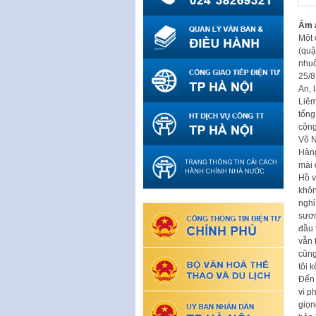
Ấm 
Một 
(quậ
nhuố
25/8
An, 
Liêm
tổng
cộng
Võ N
Hàng
mài 
Hồ v
khôn
nghỉ
sươn
đầu 
vẫn 
cũng
tôi 
Đến 
vì p
giọn