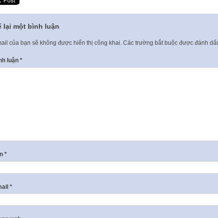
 lại một bình luận
ail của bạn sẽ không được hiển thị công khai.
Các trường bắt buộc được đánh d
nh luận
*
ên
*
ail
*