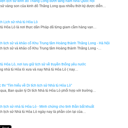
hiện lịch sử kinh đô Thăng Long dưới tầng hầm Nhà Quốc hội
 sử vàng son của kinh đô Thăng Long qua nhiều thời kỳ được diễn…
ích Lịch sử nhà tù Hỏa Lò
tù Hỏa Lò là nơi thực dân Pháp đã từng giam cầm hàng vạn…
ích lịch sử và khảo cổ Khu Trung tâm Hoàng thành Thăng Long - Hà Nội
tích lịch sử và khảo cổ Khu Trung tâm Hoàng thành Thăng Long -…
tù Hỏa Lò, nơi lưu giữ lịch sử về truyền thống yêu nước
 nhà tù Hỏa lò xưa và nay Nhà tù Hỏa Lò ( nay…
 thi “Tìm hiểu về Di tích lịch sử Nhà tù Hỏa Lò”
qua, Ban quản lý Di tích Nhà tù Hỏa Lò phối hợp với trường…
ích lịch sử nhà tù Hỏa Lò - Minh chứng cho tinh thần bất khuất
ích lịch sử Nhà tù Hỏa Lò ngày nay là phần còn lại của…