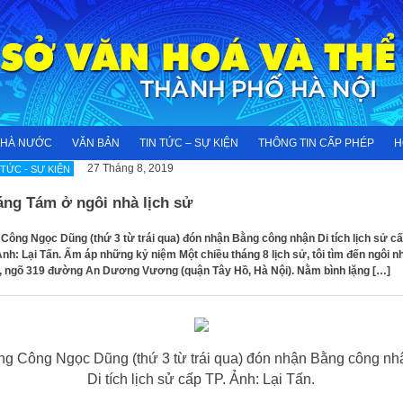
NHÀ NƯỚC
VĂN BẢN
TIN TỨC – SỰ KIỆN
THÔNG TIN CẤP PHÉP
H
27 Tháng 8, 2019
 TỨC - SỰ KIỆN
áng Tám ở ngôi nhà lịch sử
Công Ngọc Dũng (thứ 3 từ trái qua) đón nhận Bằng công nhận Di tích lịch sử c
Ảnh: Lại Tấn. Ấm áp những kỷ niệm Một chiều tháng 8 lịch sử, tôi tìm đến ngôi n
, ngõ 319 đường An Dương Vương (quận Tây Hồ, Hà Nội). Nằm bình lặng […]
ng Công Ngọc Dũng (thứ 3 từ trái qua) đón nhận Bằng công nh
Di tích lịch sử cấp TP. Ảnh: Lại Tấn.