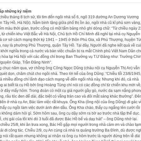
áp những kỷ niệm
chiều tháng 8 lịch sử, tôi tìm đến ngôi nhà số 6, ngõ 319 đường An Dương Vương
n Tây Hồ, Hà Nội). Nằm bình lặng giữa phố thị ồn ào, ngôi nhà cũ kĩ phủ sơn vàng,
m màu thời gian, trước cổng có một tấm bảng nhỏ ghi dòng chữ: “Từ chiều ngày 2
, từ chiến khu Việt Bắc về Hà Nội, Chủ tịch Hồ Chí Minh đã nghỉ tại nhà cụ Nguyễn
là cơ sở cách mạng thời kỳ 1941 – 1945 ở thôn Phú Gia, xã Phú Thượng, huyện Từ
, nay là phường Phú Thượng, quận Tây Hồ. Tại đây, Người đã nghe kết quả về cu
 khởi nghĩa trong cả nước và bàn việc chuẩn bị ra mắt Chính phủ Việt Nam Dân ch
 hòa tại Hà Nội với các đồng chí trong Ban Thường vụ T.Ư Đảng như: Trường Chi
guyên Giáp, Trần Đăng Ninh”.
 chục năm qua, vợ chồng ông Công Ngọc Dũng (cháu nội cụ Nguyễn Thị An) vẫn 
quét dọn, chăm chút cho ngôi nhà. Theo lời kể của ông Dũng: “Chiều tối 23/8/1945
à nhiều đồng chí lãnh đạo cách mạng về đến ngôi nhà này. Nhưng khi đó, cả nhà
g ai biết là cụ Hồ bởi ông Hoàng Tùng chỉ nói có các đồng chí từ chiến khu mới về
 ở đây mấy hôm. Trong đoàn có một cụ già người gầy gò, nước da sạm nắng phon
g, râu tóc đen để dài, đặc biệt có vầng trán cao và đôi mắt sáng khác thường”. Đ
tiên ở nhà cụ An, Bác làm việc rất khuya. Ông Kha (ông nội của ông Dũng) đi gác v
thấy cụ ngồi làm việc dưới ánh đèn dầu. Ông Kha chào, thấy cụ ngẩng lên cười rồi
 không dám hỏi gì. Sớm hôm sau, ông cụ dậy sớm ra bờ ao trước nhà tập thể dục.
kể, chị gái của tôi khi đó 3 tuổi đã được Bác Hồ bế và dạy hát” – ông Dũng nhớ lại.
chiều 25/8, khi ăn trưa xong, Bác Hồ gặp mọi người trong nhà cám ơn và chào tạm
hải đi công tác. Chiều 2/9, cụ An cùng cả nhà ra quảng trường Ba Đình, dù được n
g nói rất quen nhưng không ai nhận ra ông cụ hôm trước là người đứng trên lễ đài