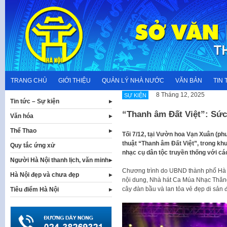
Skip
to
content
TRANG CHỦ
GIỚI THIỆU
QUẢN LÝ NHÀ NƯỚC
VĂN BẢN
TIN 
8 Tháng 12, 2025
SỰ KIỆN
Tin tức – Sự kiện
“Thanh âm Đất Việt”: Sức
Văn hóa
Thể Thao
Tối 7/12, tại Vườn hoa Vạn Xuân (ph
thuật “Thanh âm Đất Việt”, trong kh
Quy tắc ứng xử
nhạc cụ dân tộc truyền thống với cá
Người Hà Nội thanh lịch, văn minh
Chương trình do UBND thành phố Hà N
Hà Nội đẹp và chưa đẹp
nội dung, Nhà hát Ca Múa Nhạc Thăng 
cây đàn bầu và lan tỏa vẻ đẹp di sản
Tiêu điểm Hà Nội