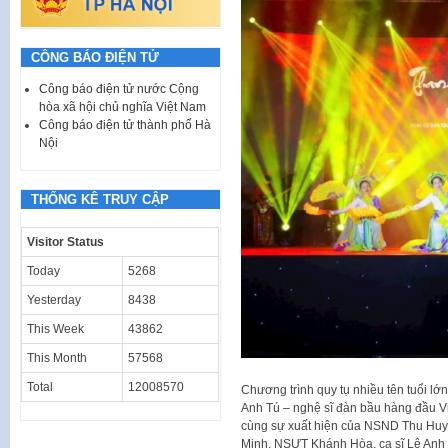
CÔNG BÁO ĐIỆN TỬ
Công báo điện tử nước Cộng
hòa xã hội chủ nghĩa Việt Nam
Công báo điện tử thành phố Hà
Nội
THỐNG KÊ TRUY CẬP
Visitor Status
Today
5268
Yesterday
8438
This Week
43862
This Month
57568
Total
12008570
Chương trình quy tụ nhiều tên tuổi l
Anh Tú – nghệ sĩ đàn bầu hàng đầu Vi
cùng sự xuất hiện của NSND Thu H
Minh, NSƯT Khánh Hòa, ca sĩ Lê Anh D