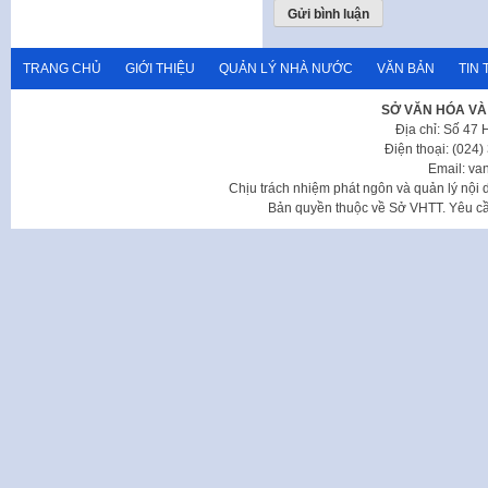
TRANG CHỦ
GIỚI THIỆU
QUẢN LÝ NHÀ NƯỚC
VĂN BẢN
TIN 
SỞ VĂN HÓA VÀ
Địa chỉ: Số 47
Điện thoại: (024
Email: va
Chịu trách nhiệm phát ngôn và quản lý nộ
Bản quyền thuộc về Sở VHTT. Yêu cầu 