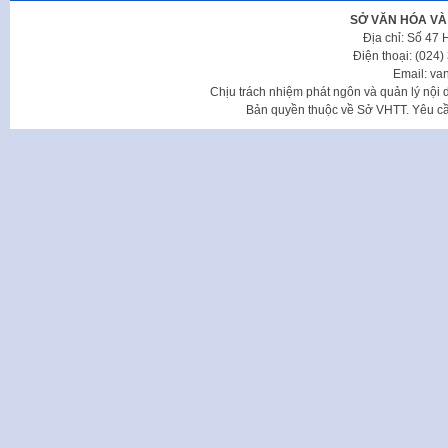
SỞ VĂN HÓA VÀ
Địa chỉ: Số 47
Điện thoại: (024
Email: va
Chịu trách nhiệm phát ngôn và quản lý nộ
Bản quyền thuộc về Sở VHTT. Yêu cầu 