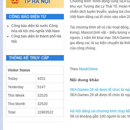
Chương trình “Khởi động cùng SEA Ga
khu vực Tượng đài Lý Thái Tổ, Hoàn 
chiến dịch tuyên truyền, quảng bá ch
CÔNG BÁO ĐIỆN TỬ
Việt Nam đăng cai tổ chức vào năm 2
Công báo điện tử nước Cộng
Tại chương trình sẽ có các hoạt động
hòa xã hội chủ nghĩa Việt Nam
trưng), Mascot (linh vật – biểu tượng 
Công báo điện tử thành phố Hà
ngược 1 năm tới khai mạc SEA Games 3
Nội
gia đăng cai, là sự kiện chuyển tải 
của công chúng.
THỐNG KÊ TRUY CẬP
Theo
MaskOnline
Visitor Status
Today
4201
Nội dung khác
Yesterday
5147
SEA Games 29 sẽ được tổ chức từ ngà
SEA Games 29 sẽ được tổ chức từ ng
This Week
32520
This Month
32520
Hà Nội đăng cai chương trình chạy t
Total
11983522
Sẽ có khoảng gần 100 người là các V