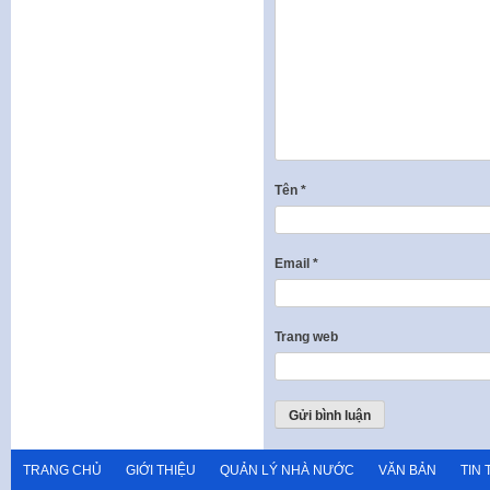
Tên
*
Email
*
Trang web
TRANG CHỦ
GIỚI THIỆU
QUẢN LÝ NHÀ NƯỚC
VĂN BẢN
TIN 