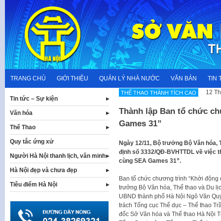
Skip
to
content
TRANG CHỦ
GIỚI THIỆU
QUẢN LÝ NHÀ NƯỚC
VĂN BẢN
TIN 
12 Th
THẾ THAO THÀNH TÍCH CAO
Tin tức – Sự kiện
Thành lập Ban tổ chức c
Văn hóa
Games 31”
Thể Thao
Quy tắc ứng xử
Ngày 12/11, Bộ trưởng Bộ Văn hóa, 
định số 3332/QĐ-BVHTTDL về việc t
Người Hà Nội thanh lịch, văn minh
cùng SEA Games 31”.
Hà Nội đẹp và chưa đẹp
Ban tổ chức chương trình “Khởi động
Tiêu điểm Hà Nội
trưởng Bộ Văn hóa, Thể thao và Du l
UBND thành phố Hà Nội Ngô Văn Quý
trách Tổng cục Thể dục – Thể thao T
đốc Sở Văn hóa và Thể thao Hà Nội 