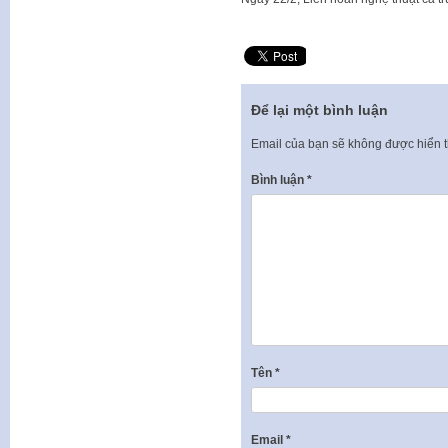
Để lại một bình luận
Email của bạn sẽ không được hiển t
Bình luận
*
Tên
*
Email
*