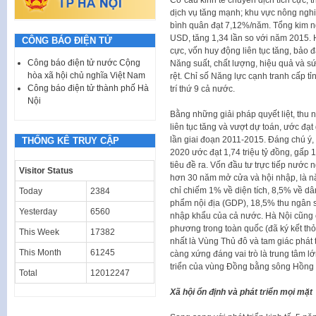
dịch vụ tăng mạnh; khu vực nông ngh
bình quân đạt 7,12%/năm. Tổng kim n
USD, tăng 1,34 lần so với năm 2015. H
CÔNG BÁO ĐIỆN TỬ
cực, vốn huy động liên tục tăng, bảo
Công báo điện tử nước Cộng
Năng suất, chất lượng, hiệu quả và sứ
hòa xã hội chủ nghĩa Việt Nam
rệt. Chỉ số Năng lực cạnh tranh cấp t
Công báo điện tử thành phố Hà
trí thứ 9 cả nước.
Nội
Bằng những giải pháp quyết liệt, thu
liên tục tăng và vượt dự toán, ước đạ
lần giai đoạn 2011-2015. Đáng chú ý, 
THỐNG KÊ TRUY CẬP
2020 ước đạt 1,74 triệu tỷ đồng, gấp 
tiêu đề ra. Vốn đầu tư trực tiếp nước
Visitor Status
hơn 30 năm mở cửa và hội nhập, là nă
chỉ chiếm 1% về diện tích, 8,5% về d
Today
2384
phẩm nội địa (GDP), 18,5% thu ngân s
Yesterday
6560
nhập khẩu của cả nước. Hà Nội cũng c
phương trong toàn quốc (đã ký kết thỏ
This Week
17382
nhất là Vùng Thủ đô và tam giác phát 
This Month
61245
càng xứng đáng vai trò là trung tâm lớ
triển của vùng Đồng bằng sông Hồng 
Total
12012247
Xã hội ổn định và phát triển mọi mặt