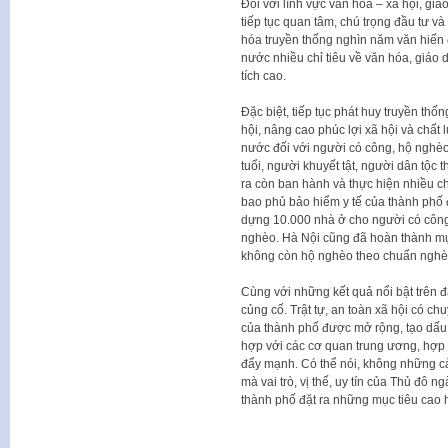
Đối với lĩnh vực văn hóa – xã hội, giá
tiếp tục quan tâm, chú trọng đầu tư và
hóa truyền thống nghìn năm văn hiến đ
nước nhiều chỉ tiêu về văn hóa, giáo d
tích cao.
Đặc biệt, tiếp tục phát huy truyền th
hội, nâng cao phúc lợi xã hội và chấ
nước đối với người có công, hộ nghèo
tuổi, người khuyết tật, người dân tộc 
ra còn ban hành và thực hiện nhiều ch
bao phủ bảo hiểm y tế của thành phố
dựng 10.000 nhà ở cho người có công
nghèo. Hà Nội cũng đã hoàn thành mụ
không còn hộ nghèo theo chuẩn nghè
Cùng với những kết quả nổi bật trên đ
củng cố. Trật tự, an toàn xã hội có ch
của thành phố được mở rộng, tạo dấu 
hợp với các cơ quan trung ương, hợp t
đẩy mạnh. Có thể nói, không những cải
mà vai trò, vị thế, uy tín của Thủ đô
thành phố đặt ra những mục tiêu cao h