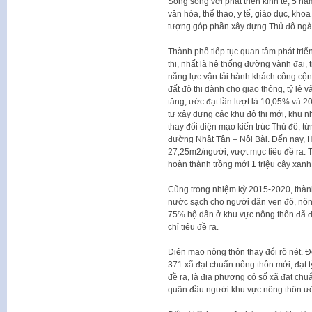
Song song với phát triển kinh tế, 5 năm
văn hóa, thể thao, y tế, giáo dục, k
tượng góp phần xây dựng Thủ đô ngà
Thành phố tiếp tục quan tâm phát triể
thị, nhất là hệ thống đường vành đai,
năng lực vận tải hành khách công cộng
đất đô thị dành cho giao thông, tỷ l
tăng, ước đạt lần lượt là 10,05% và 
tư xây dựng các khu đô thị mới, khu n
thay đổi diện mạo kiến trúc Thủ đô; từ
đường Nhật Tân – Nội Bài. Đến nay, H
27,25m2/người, vượt mục tiêu đề ra. T
hoàn thành trồng mới 1 triệu cây xan
Cũng trong nhiệm kỳ 2015-2020, thàn
nước sạch cho người dân ven đô, nôn
75% hộ dân ở khu vực nông thôn đã 
chỉ tiêu đề ra.
Diện mạo nông thôn thay đổi rõ nét. 
371 xã đạt chuẩn nông thôn mới, đạt t
đề ra, là địa phương có số xã đạt ch
quân đầu người khu vực nông thôn ước