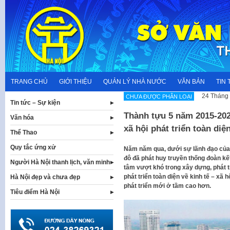
Skip
to
content
TRANG CHỦ
GIỚI THIỆU
QUẢN LÝ NHÀ NƯỚC
VĂN BẢN
TIN 
24 Tháng 
CHƯA ĐƯỢC PHÂN LOẠI
Tin tức – Sự kiện
Thành tựu 5 năm 2015-202
Văn hóa
xã hội phát triển toàn diệ
Thể Thao
Quy tắc ứng xử
Năm năm qua, dưới sự lãnh đạo của 
đô đã phát huy truyền thống đoàn kết
Người Hà Nội thanh lịch, văn minh
tâm vượt khó trong xây dựng, phát tr
phát triển toàn diện về kinh tế – xã
Hà Nội đẹp và chưa đẹp
phát triển mới ở tầm cao hơn.
Tiêu điểm Hà Nội