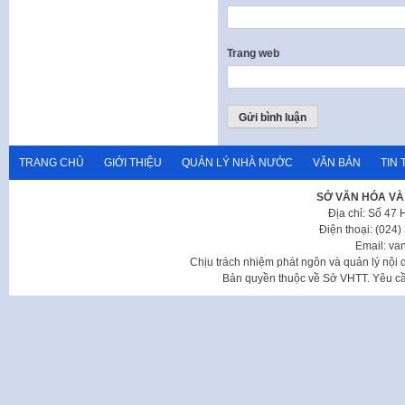
Trang web
TRANG CHỦ
GIỚI THIỆU
QUẢN LÝ NHÀ NƯỚC
VĂN BẢN
TIN 
SỞ VĂN HÓA VÀ
Địa chỉ: Số 47
Điện thoại: (024
Email: va
Chịu trách nhiệm phát ngôn và quản lý nộ
Bản quyền thuộc về Sở VHTT. Yêu cầu 