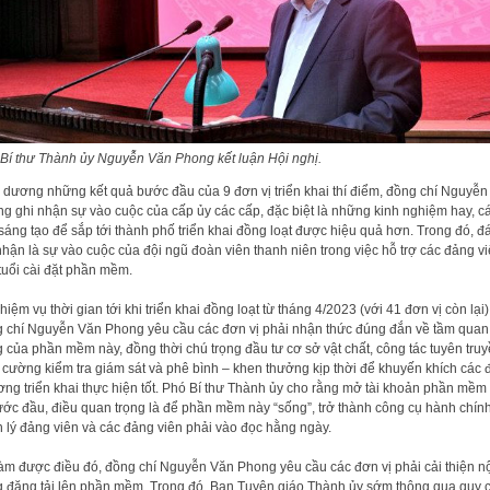
Bí thư Thành ủy Nguyễn Văn Phong kết luận Hội nghị.
 dương những kết quả bước đầu của 9 đơn vị triển khai thí điểm, đồng chí Nguyễn
g ghi nhận sự vào cuộc của cấp ủy các cấp, đặc biệt là những kinh nghiệm hay, c
sáng tạo để sắp tới thành phố triển khai đồng loạt được hiệu quả hơn. Trong đó, đ
nhận là sự vào cuộc của đội ngũ đoàn viên thanh niên trong việc hỗ trợ các đảng v
tuổi cài đặt phần mềm.
hiệm vụ thời gian tới khi triển khai đồng loạt từ tháng 4/2023 (với 41 đơn vị còn lại)
 chí Nguyễn Văn Phong yêu cầu các đơn vị phải nhận thức đúng đắn về tầm quan
g của phần mềm này, đồng thời chú trọng đầu tư cơ sở vật chất, công tác tuyên truy
 cường kiểm tra giám sát và phê bình – khen thưởng kịp thời để khuyến khích các 
ng triển khai thực hiện tốt. Phó Bí thư Thành ủy cho rằng mở tài khoản phần mềm 
ước đầu, điều quan trọng là để phần mềm này “sống”, trở thành công cụ hành chín
 lý đảng viên và các đảng viên phải vào đọc hằng ngày.
àm được điều đó, đồng chí Nguyễn Văn Phong yêu cầu các đơn vị phải cải thiện n
 đăng tải lên phần mềm. Trong đó, Ban Tuyên giáo Thành ủy sớm thông qua quy 