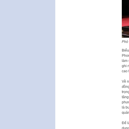
Phó 
Biểu
Phon
làm 
ghi 
cao 
Về n
đồng
trọn
tăng
phươ
là b
quản
Để l
dung