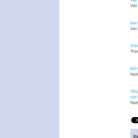
Việt
Việt
Đại 
​Sau
Thàn
Thán
Đối 
Ngày
Tổng
cán 
Ngày
Để