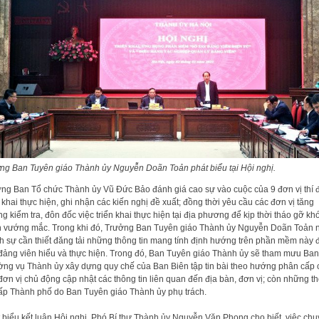
ng Ban Tuyên giáo Thành ủy Nguyễn Doãn Toản phát biểu tại Hội nghị.
ng Ban Tổ chức Thành ủy Vũ Đức Bảo đánh giá cao sự vào cuộc của 9 đơn vị thí 
n khai thực hiện, ghi nhận các kiến nghị đề xuất; đồng thời yêu cầu các đơn vị tăng
g kiểm tra, đôn đốc việc triển khai thực hiện tại địa phương để kịp thời tháo gỡ kh
 vướng mắc. Trong khi đó, Trưởng Ban Tuyên giáo Thành ủy Nguyễn Doãn Toản 
 sự cần thiết đăng tải những thông tin mang tính định hướng trên phần mềm này 
đảng viên hiểu và thực hiện. Trong đó, Ban Tuyên giáo Thành ủy sẽ tham mưu Ban
ng vụ Thành ủy xây dựng quy chế của Ban Biên tập tin bài theo hướng phân cấp 
đơn vị chủ động cập nhật các thông tin liên quan đến địa bàn, đơn vị; còn những t
cấp Thành phố do Ban Tuyên giáo Thành ủy phụ trách.
 biểu kết luận Hội nghị, Phó Bí thư Thành ủy Nguyễn Văn Phong cho biết, việc ch