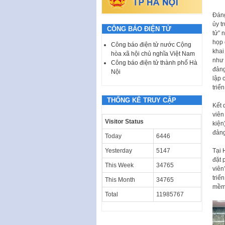
Đáng
ủy t
CÔNG BÁO ĐIỆN TỬ
tử” 
họp 
Công báo điện tử nước Cộng
khai
hòa xã hội chủ nghĩa Việt Nam
như 
Công báo điện tử thành phố Hà
đảng
Nội
lập 
triể
THỐNG KÊ TRUY CẬP
Kết 
viên
Visitor Status
kiện
đảng
Today
6446
Tại 
Yesterday
5147
đặt 
This Week
34765
viên
triể
This Month
34765
mềm 
Total
11985767