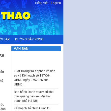
Tiếng Việt
-
English
ỎI ĐÁP
ĐƯỜNG DÂY NÓNG
VĂN BẢN
Sổ
Luật Tương trợ tư pháp về dân
sự và Kế hoạch số 187KH-
iển
UBND ngày 0752026 của
c
UBND…
phố
Ban hành Danh mục vị trí khai
thác quảng cáo trên địa bàn
thành phố Hà Nội
Kế hoạch Tổ chức Cuộc thi
hức
chính luận về bảo vệ nền tảng tư
lãnh
tưởng của Đảng…