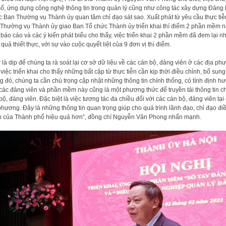
số, ứng dụng công nghệ thông tin trong quản lý cũng như công tác xây dựng Đảng 
 Ban Thường vụ Thành ủy quan tâm chỉ đạo sát sao. Xuất phát từ yêu cầu thực tiễ
Thường vụ Thành ủy giao Ban Tổ chức Thành ủy triển khai thí điểm 2 phần mềm n
báo cáo và các ý kiến phát biểu cho thấy, việc triển khai 2 phần mềm đã đem lại 
 quả thiết thực, với sự vào cuộc quyết liệt của 9 đơn vị thí điểm.
 là dịp để chúng ta rà soát lại cơ sở dữ liệu về các cán bộ, đảng viên ở các địa ph
việc triển khai cho thấy những bất cập từ thực tiễn cần kịp thời điều chỉnh, bổ sung
g đó, chúng ta cần chú trọng cập nhật những thông tin chính thống, có tính định h
các đảng viên và phần mềm này cũng là một phương thức để truyền tải thông tin c
bộ, đảng viên. Đặc biệt là việc tương tác đa chiều đối với các cán bộ, đảng viên tại
phương. Đây là những thông tin quan trọng giúp cho quá trình lãnh đạo, chỉ đạo đi
 của Thành phố hiệu quả hơn”, đồng chí Nguyễn Văn Phong nhấn mạnh.