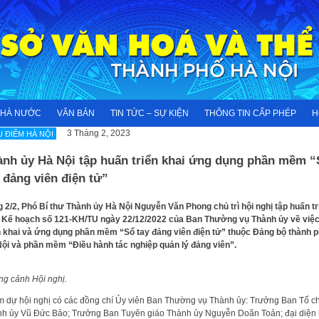
NHÀ NƯỚC
VĂN BẢN
TIN TỨC – SỰ KIỆN
THÔNG TIN CẤP PHÉP
H
3 Tháng 2, 2023
U ĐIỂM HÀ NỘI
ành ủy Hà Nội tập huấn triển khai ứng dụng phần mềm “
 đảng viên điện tử”
 2/2, Phó Bí thư Thành ủy Hà Nội Nguyễn Văn Phong chủ trì hội nghị tập huấn tr
 Kế hoạch số 121-KH/TU ngày 22/12/2022 của Ban Thường vụ Thành ủy về việ
n khai và ứng dụng phần mềm “Sổ tay đảng viên điện tử” thuộc Đảng bộ thành 
ội và phần mềm “Điều hành tác nghiệp quản lý đảng viên”.
g cảnh Hội nghị.
 dự hội nghị có các đồng chí Ủy viên Ban Thường vụ Thành ủy: Trưởng Ban Tổ c
h ủy Vũ Đức Bảo; Trưởng Ban Tuyên giáo Thành ủy Nguyễn Doãn Toản; đại diện 