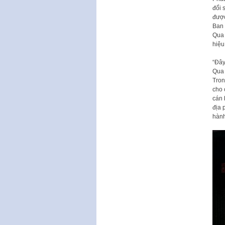
đổi 
được
Ban 
Qua 
hiệu
“Đây
Qua 
Tron
cho 
cán 
địa 
hành