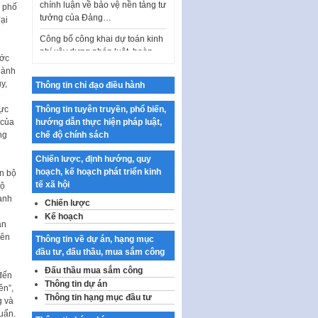
h phố
Công bố công khai dự toán kinh
ại
phí xây dựng pháp luật, hoàn
thiện thể chế, chính…
ước
Quy định về nghiên cứu, ứng
hành
dụng khoa học, công nghệ, đổi
y,
Thông tin chỉ đạo điều hành
mới sáng tạo và chuyển…
n
rực
Thông tin tuyên truyền, phổ biến,
Quy định chi tiết và hướng dẫn
 của
hướng dẫn thực hiện pháp luật,
thi hành một số điều của Luật Lý
ng
chế độ chính sách
lịch tư…
Sửa đổi, bổ sung một số nội
Chiến lược, định hướng, quy
dung tại Nghị quyết số 30/NQ-
hoạch, kế hoạch phát triển kinh
án bộ
CP ngày 24 tháng 02…
tế xã hội
bộ
ành
Chiến lược
Ban hành Chương trình hành
động của Chính phủ thực hiện
Kế hoạch
ần
Nghị quyết số 02-NQ/TW ngày
iên
Thông tin về dự án, hạng mục
17…
đầu tư, đấu thầu, mua sắm công
THÔNG BÁO Tuyển dụng lao
Đấu thầu mua sắm công
 đến
động hợp đồng theo Nghị định
Thông tin dự án
ên”,
số 111/2022/NĐ-CP ngày
Thông tin hạng mục đầu tư
g và
30/12/2022 của Chính…
uấn.