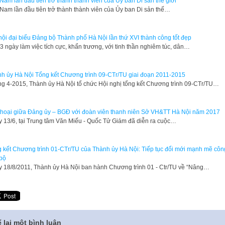
 Nam lần đầu tiên trở thành thành viên của Ủy ban Di sản thế giới
 Nam lần đầu tiên trở thành thành viên của Ủy ban Di sản thế…
hội đại biểu Đảng bộ Thành phố Hà Nội lần thứ XVI thành công tốt đẹp
 3 ngày làm việc tích cực, khẩn trương, với tinh thần nghiêm túc, dân…
h ủy Hà Nội Tổng kết Chương trình 09-CTr/TU giai đoạn 2011-2015
g 4-2015, Thành ủy Hà Nội tổ chức Hội nghị tổng kết Chương trình 09-CTr/TU…
thoại giữa Đảng ủy – BGĐ với đoàn viên thanh niên Sở VH&TT Hà Nội năm 2017
 13/6, tại Trung tâm Văn Miếu - Quốc Tử Giám đã diễn ra cuộc…
 kết Chương trình 01-CTr/TU của Thành ủy Hà Nội: Tiếp tục đổi mới mạnh mẽ côn
bộ
 18/8/2011, Thành ủy Hà Nội ban hành Chương trình 01 - Ctr/TU về “Nâng…
 lại một bình luận