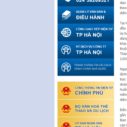
đạo 
theo
diện
Tại 
đầu 
ủy b
đảng
khai
thuộ
Thàn
1/20
Ngay
lãnh
trực
đoàn
huấn
mềm 
điện 
Đến 
gần 
Ban 
cán 