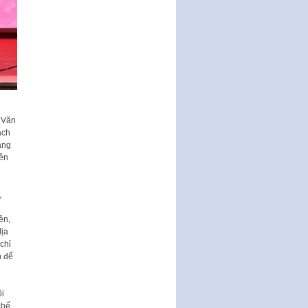
Sửa đổi, bổ sung một số điều
của Thông tư số 320/2016/TT-
BTC của Bộ trưởng Bộ Tài…
Quy định về quản lý website
thương mại điện tử
Nghị quyết quy định điều kiện,
thủ tục tặng, thu hồi danh hiệu
"Công dân danh dự…
 Văn
ách
Nghị quyết quy định một số
áng
chính sách thúc đẩy nghiên cứu
iên
khoa học, phát triển công…
Nghị quyết công bố Nghị quyết
,
quy phạm pháp luật của HĐND
Thành phố triển khai thi…
ền,
Nghị quyết ban hành quy chế
địa
tiếp công dân của Thường trực
chỉ
HĐND, đại biểu HĐND thành…
h để
Nghị quyết về một số chính sách
ưu đãi, hỗ trợ phát triển hạ tầng,
ội
tổ chức…
chế