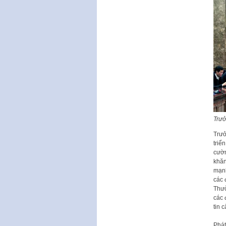
Trưở
Trưở
triể
cườn
khăn
mạnh
các 
Thườ
các 
tin 
Phát