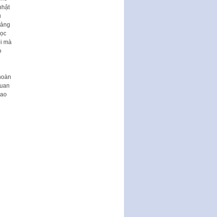
nhật
Nghị quyết quy định một số nội
ủ
dung và định mức chi quản lý
đảng
hoạt động khoa…
đọc
Quy định mức tiền phạt đối với
ỗi mà
một số hành vi vi phạm hành
o
chính trong lĩnh…
Phê duyệt Chương trình phát
hoàn
triển kinh tế số và xã hội số giai
quan
đoạn 2026 -…
cao
Quy định về tổ chức, hoạt động
của thôn, tổ dân phố và chế độ,
chính sách…