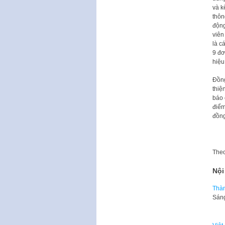
và k
thôn
động
viên
là c
9 đơ
hiệu
Đồng
thiệ
báo 
điểm
đồng
The
Nội
Thàn
Sáng