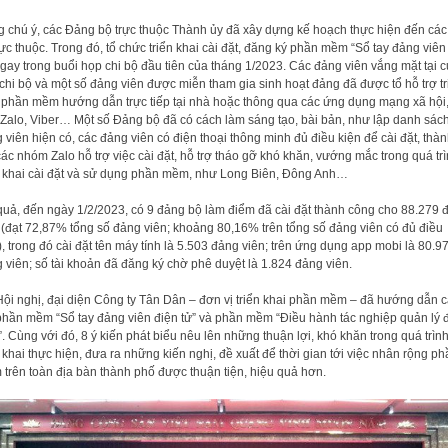
 chú ý, các Đảng bộ trực thuộc Thành ủy đã xây dựng kế hoạch thực hiện đến các
rực thuộc. Trong đó, tổ chức triển khai cài đặt, đăng ký phần mềm “Sổ tay đảng viên
ngay trong buổi họp chi bộ đầu tiên của tháng 1/2023. Các đảng viên vắng mặt tại 
chi bộ và một số đảng viên được miễn tham gia sinh hoạt đảng đã được tổ hỗ trợ tr
 phần mềm hướng dẫn trực tiếp tại nhà hoặc thông qua các ứng dụng mạng xã hội
Zalo, Viber… Một số Đảng bộ đã có cách làm sáng tạo, bài bản, như lập danh sác
 viên hiện có, các đảng viên có điện thoại thông minh đủ điều kiện để cài đặt, thà
các nhóm Zalo hỗ trợ việc cài đặt, hỗ trợ tháo gỡ khó khăn, vướng mắc trong quá tr
n khai cài đặt và sử dụng phần mềm, như Long Biên, Đông Anh…
quả, đến ngày 1/2/2023, có 9 đảng bộ làm điểm đã cài đặt thành công cho 88.279 
 (đạt 72,87% tổng số đảng viên; khoảng 80,16% trên tổng số đảng viên có đủ điều
), trong đó cài đặt tên máy tính là 5.503 đảng viên; trên ứng dụng app mobi là 80.9
 viên; số tài khoản đã đăng ký chờ phê duyệt là 1.824 đảng viên.
Hội nghị, đại diện Công ty Tân Dân – đơn vị triển khai phần mềm – đã hướng dẫn c
phần mềm “Sổ tay đảng viên điện tử” và phần mềm “Điều hành tác nghiệp quản lý 
”. Cùng với đó, 8 ý kiến phát biểu nêu lên những thuận lợi, khó khăn trong quá trìn
n khai thực hiện, đưa ra những kiến nghị, đề xuất để thời gian tới việc nhân rộng p
trên toàn địa bàn thành phố được thuận tiện, hiệu quả hơn.