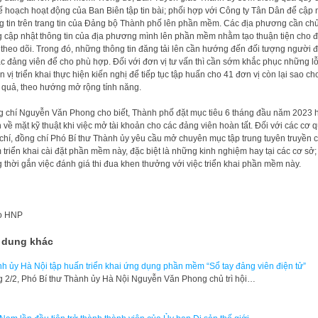
ế hoạch hoạt động của Ban Biên tập tin bài; phối hợp với Công ty Tân Dân để cập 
g tin trên trang tin của Đảng bộ Thành phố lên phần mềm. Các địa phương cần ch
 cập nhật thông tin của địa phương mình lên phần mềm nhằm tạo thuận tiện cho 
 theo dõi. Trong đó, những thông tin đăng tải lên cần hướng đến đối tượng người 
ác đảng viên để cho phù hợp. Đối với đơn vị tư vấn thì cần sớm khắc phục những l
n vị triển khai thực hiện kiến nghị để tiếp tục tập huấn cho 41 đơn vị còn lại sao ch
 quả, theo hướng mở rộng tính năng.
 chí Nguyễn Văn Phong cho biết, Thành phố đặt mục tiêu 6 tháng đầu năm 2023 
n về mặt kỹ thuật khi việc mở tài khoản cho các đảng viên hoàn tất. Đối với các cơ 
chí, đồng chí Phó Bí thư Thành ủy yêu cầu mở chuyên mục tập trung tuyên truyền 
 triển khai cài đặt phần mềm này, đặc biệt là những kinh nghiệm hay tại các cơ sở;
 thời gắn việc đánh giá thi đua khen thưởng với việc triển khai phần mềm này.
o
HNP
 dung khác
h ủy Hà Nội tập huấn triển khai ứng dụng phần mềm “Sổ tay đảng viên điện tử”
 2/2, Phó Bí thư Thành ủy Hà Nội Nguyễn Văn Phong chủ trì hội…