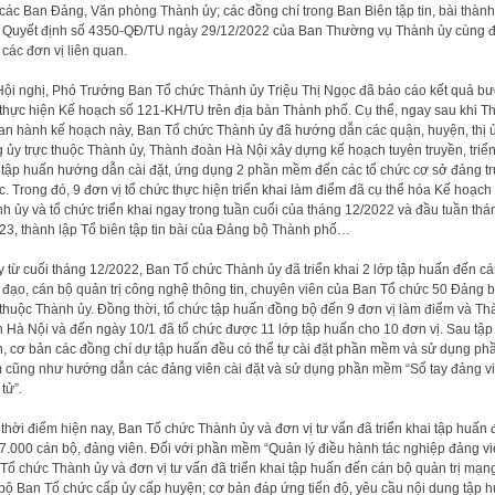
các Ban Đảng, Văn phòng Thành ủy; các đồng chí trong Ban Biên tập tin, bài thàn
 Quyết định số 4350-QĐ/TU ngày 29/12/2022 của Ban Thường vụ Thành ủy cùng đ
 các đơn vị liên quan.
Hội nghị, Phó Trưởng Ban Tổ chức Thành ủy Triệu Thị Ngọc đã báo cáo kết quả b
thực hiện Kế hoạch số 121-KH/TU trên địa bàn Thành phố. Cụ thể, ngay sau khi T
an hành kế hoạch này, Ban Tổ chức Thành ủy đã hướng dẫn các quận, huyện, thị ủ
 ủy trực thuộc Thành ủy, Thành đoàn Hà Nội xây dựng kế hoạch tuyên truyền, triể
 tập huấn hướng dẫn cài đặt, ứng dụng 2 phần mềm đến các tổ chức cơ sở đảng t
c. Trong đó, 9 đơn vị tổ chức thực hiện triển khai làm điểm đã cụ thể hóa Kế hoạch
h ủy và tổ chức triển khai ngay trong tuần cuối của tháng 12/2022 và đầu tuần thá
23, thành lập Tổ biên tập tin bài của Đảng bộ Thành phố…
 từ cuối tháng 12/2022, Ban Tổ chức Thành ủy đã triển khai 2 lớp tập huấn đến c
 đạo, cán bộ quản trị công nghệ thông tin, chuyên viên của Ban Tổ chức 50 Đảng 
 thuộc Thành ủy. Đồng thời, tổ chức tập huấn đồng bộ đến 9 đơn vị làm điểm và Th
 Hà Nội và đến ngày 10/1 đã tổ chức được 11 lớp tập huấn cho 10 đơn vị. Sau tập
, cơ bản các đồng chí dự tập huấn đều có thể tự cài đặt phần mềm và sử dụng ph
cũng như hướng dẫn các đảng viên cài đặt và sử dụng phần mềm “Sổ tay đảng v
tử”.
thời điểm hiện nay, Ban Tổ chức Thành ủy và đơn vị tư vấn đã triển khai tập huấn
7.000 cán bộ, đảng viên. Đối với phần mềm “Quản lý điều hành tác nghiệp đảng vi
Tổ chức Thành ủy và đơn vị tư vấn đã triển khai tập huấn đến cán bộ quản trị mạn
bộ Ban Tổ chức cấp ủy cấp huyện; cơ bản đáp ứng tiến độ, yêu cầu nội dung tập h