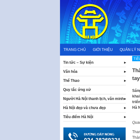
Skip
to
content
TRANG CHỦ
GIỚI THIỆU
QUẢN LÝ 
TIÊ
Tin tức – Sự kiện
Th
Văn hóa
tay
Thể Thao
Quy tắc ứng xử
Sáng
khai
Người Hà Nội thanh lịch, văn minh
triể
Hà N
Hà Nội đẹp và chưa đẹp
Tiêu điểm Hà Nội
Quan
Tham
Thàn