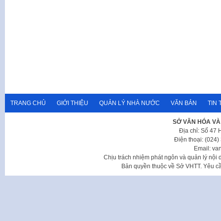
TRANG CHỦ
GIỚI THIỆU
QUẢN LÝ NHÀ NƯỚC
VĂN BẢN
TIN 
SỞ VĂN HÓA VÀ
Địa chỉ: Số 47
Điện thoại: (024
Email: va
Chịu trách nhiệm phát ngôn và quản lý nộ
Bản quyền thuộc về Sở VHTT. Yêu cầu 