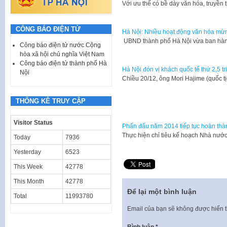
​Với ưu thế có bề dày văn hóa, truyền
CÔNG BÁO ĐIỆN TỬ
Hà Nội: Nhiều hoạt động văn hóa m
​ UBND thành phố Hà Nội vừa ban hà
Công báo điện tử nước Cộng
hòa xã hội chủ nghĩa Việt Nam
Công báo điện tử thành phố Hà
Hà Nội đón vị khách quốc tế thứ 2,5 t
Nội
​Chiều 20/12, ông Mori Hajime (quốc
THỐNG KÊ TRUY CẬP
Visitor Status
Phấn đấu năm 2014 tiếp tục hoàn thàn
​Thực hiện chỉ tiêu kế hoạch Nhà nướ
Today
7936
Yesterday
6523
This Week
42778
This Month
42778
Để lại một bình luận
Total
11993780
Email của bạn sẽ không được hiển t
Bình luận
*