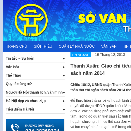
Skip
to
content
TRANG CHỦ
GIỚI THIỆU
QUẢN LÝ NHÀ NƯỚC
VĂN BẢN
TIN 
19 Tháng 12, 2013
TIN NGÀNH
Tin tức – Sự kiện
Thanh Xuân: Giao chỉ tiêu 
Văn hóa
sách năm 2014
Thể Thao
Quy tắc ứng xử
​Chiều 18/12, UBND quận Thanh Xuân t
toán thu chi ngân sách năm 2014 th
Người Hà Nội thanh lịch, văn minh
​Để thực hiện thắng lợi kế hoạch kinh
Hà Nội đẹp và chưa đẹp
quyết đã được HĐND quận khóa IV thô
Tiêu điểm Hà Nội
đơn vị, các phường phối hợp chặt chẽ 
tâm. Trong đó quán triệt sâu sắc tinh
hoạch, chương trình cụ thể của đơn v
và tạo chuyển biến mạnh mẽ trong cô