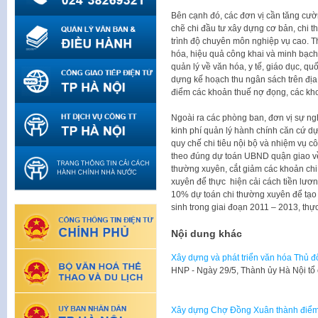
Bên cạnh đó, các đơn vị cần tăng cườn
chẽ chi đầu tư xây dựng cơ bản, chi 
trình độ chuyên môn nghiệp vụ cao. T
hóa, hiệu quả công khai và minh bạch.
quản lý về văn hóa, y tế, giáo dục, q
dựng kế hoạch thu ngân sách trên đị
điểm các khoản thuế nợ đọng, các kho
Ngoài ra các phòng ban, đơn vị sự ng
kinh phí quản lý hành chính căn cứ dự
quy chế chi tiêu nội bộ và nhiệm vụ 
theo đúng dự toán UBND quận giao về 
thường xuyên, cắt giảm các khoản chi 
xuyên để thực hiện cải cách tiền lươ
10% dự toán chi thường xuyên để tạo 
sinh trong giai đoạn 2011 – 2013, th
Nội dung khác
Xây dựng và phát triển văn hóa Thủ đ
​HNP - Ngày 29/5, Thành ủy Hà Nội tổ
Xây dựng Chợ Đồng Xuân thành điểm 