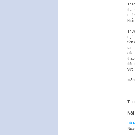
Theo
thao
nhằm
khẳn
Thườ
ngàn
tích
tăng
của 
thao
tiên
vực,
Một 
The
Nội
Hà N
​Ngà