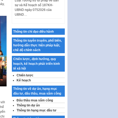
sự và Kế hoạch số 187KH-
này,
UBND ngày 0752026 của
UBND…
Ban hành Danh mục vị trí khai
thác quảng cáo trên địa bàn
thành phố Hà Nội
Thông tin chỉ đạo điều hành
Kế hoạch Tổ chức Cuộc thi
chính luận về bảo vệ nền tảng tư
Thông tin tuyên truyền, phổ biến,
tưởng của Đảng…
hướng dẫn thực hiện pháp luật,
chế độ chính sách
Công bố công khai dự toán kinh
phí xây dựng pháp luật, hoàn
Chiến lược, định hướng, quy
thiện thể chế, chính…
hoạch, kế hoạch phát triển kinh
tế xã hội
Quy định về nghiên cứu, ứng
dụng khoa học, công nghệ, đổi
Chiến lược
mới sáng tạo và chuyển…
Kế hoạch
Quy định chi tiết và hướng dẫn
Thông tin về dự án, hạng mục
thi hành một số điều của Luật Lý
đầu tư, đấu thầu, mua sắm công
lịch tư…
Đấu thầu mua sắm công
 với
Sửa đổi, bổ sung một số nội
Thông tin dự án
chế
dung tại Nghị quyết số 30/NQ-
Thông tin hạng mục đầu tư
uyến
CP ngày 24 tháng 02…
chi