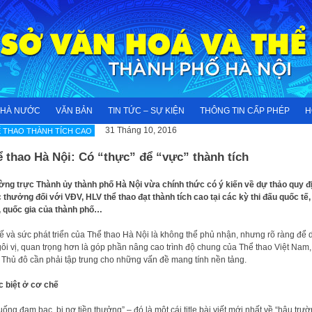
NHÀ NƯỚC
VĂN BẢN
TIN TỨC – SỰ KIỆN
THÔNG TIN CẤP PHÉP
H
31 Tháng 10, 2016
 THAO THÀNH TÍCH CAO
 thao Hà Nội: Có “thực” để “vực” thành tích
ng trực Thành ủy thành phố Hà Nội vừa chính thức có ý kiến về dự thảo quy đ
thưởng đối với VĐV, HLV thể thao đạt thành tích cao tại các kỳ thi đấu quốc tế,
 quốc gia của thành phố…
hế và sức phát triển của Thể thao Hà Nội là không thể phủ nhận, nhưng rõ ràng để 
ngôi vị, quan trọng hơn là góp phần nâng cao trình độ chung của Thể thao Việt Nam,
 Thủ đô cần phải tập trung cho những vấn đề mang tính nền tảng.
 biệt ở cơ chế
uống đạm bạc, bị nợ tiền thưởng” – đó là một cái title bài viết mới nhất về “hậu trườ