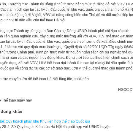
 đó, Thường trực Thành ủy đồng ý chủ trương nâng mức thưởng đối với VĐV, HLV
 đạt thành tích cao tại các kỳ thi đấu quốc tế, khu vực, quốc gia của thành phố Hà N
 thu hút đội ngũ HLV giỏi, VĐV tài năng cống hiến cho Thủ đô và đất nước; tiếp tụ
g định vị trí dẫn đầu của thể thao Hà Nội.
ng trực Thành ủy cũng giao Ban Cán sự Đảng UBND thành phố chỉ đạo các sở,
h liên quan nghiên cứu, xây dựng mức thưởng đối với VĐV, HLV thể thao đạt thà
 cao tại các kỳ thi đấu quốc tế, khu vực, quốc gia theo hướng đề xuất điều chỉnh mứ
 1, 2 lần so với quy định mức thưởng tại Quyết định số 32/2011/QĐ-TTg ngày 06/6
Thủ tướng Chính phủ. Kinh phí thực hiện từ nguồn ngân sách chi sự nghiệp thể dụ
 hàng năm và các nguồn huy động khác. Đồng thời tiếp tục thực hiện chính sách ư
 tuyển dụng đối với VĐV, HLV thể thao đạt thành tích cao tại các kỳ thi đấu quốc tế, 
 quốc gia về công tác tại các cơ sở giáo dục, đơn vị thể dục thể thao của thành phố
bước chuyển lớn để thể thao Hà Nội tăng tốc, phát triển.
NGỌC 
o
Thể thao ngày nay
 dung khác
ội: Quy hoạch phân khu Khu liên hợp thể thao Quốc gia
y 25-4, Sở Quy hoạch Kiến trúc Hà Nội đã phối hợp với UBND huyện…