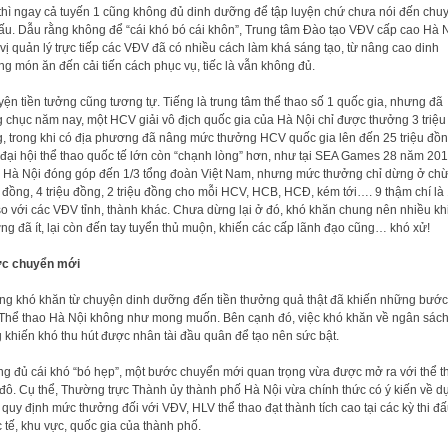
thì ngay cả tuyến 1 cũng không đủ dinh dưỡng để tập luyện chứ chưa nói đến chu
đấu. Dẫu rằng không để “cái khó bó cái khôn”, Trung tâm Đào tạo VĐV cấp cao Hà 
vị quản lý trực tiếp các VĐV đã có nhiều cách làm khá sáng tạo, từ nâng cao dinh
g món ăn đến cải tiến cách phục vụ, tiếc là vẫn không đủ.
ện tiền tưởng cũng tương tự. Tiếng là trung tâm thể thao số 1 quốc gia, nhưng đã
 chục năm nay, một HCV giải vô địch quốc gia của Hà Nội chỉ được thưởng 3 triệu
, trong khi có địa phương đã nâng mức thưởng HCV quốc gia lên đến 25 triệu đồn
đại hội thể thao quốc tế lớn còn “chạnh lòng” hơn, như tại SEA Games 28 năm 201
Hà Nội đóng góp đến 1/3 tổng đoàn Việt Nam, nhưng mức thưởng chỉ dừng ở ch
u đồng, 4 triệu đồng, 2 triệu đồng cho mỗi HCV, HCB, HCĐ, kém tới…. 9 thậm chí là
so với các VĐV tỉnh, thành khác. Chưa dừng lại ở đó, khó khăn chung nên nhiều khi
ng đã ít, lại còn đến tay tuyển thủ muộn, khiến các cấp lãnh đạo cũng… khó xử!
c chuyển mới
g khó khăn từ chuyện dinh dưỡng đến tiền thưởng quả thật đã khiến những bước 
Thể thao Hà Nội không như mong muốn. Bên cạnh đó, việc khó khăn về ngân sác
 khiến khó thu hút được nhân tài đầu quân để tạo nên sức bật.
g đủ cái khó “bó hẹp”, một bước chuyển mới quan trọng vừa được mở ra với thể t
đô. Cụ thể, Thường trực Thành ủy thành phố Hà Nội vừa chính thức có ý kiến về d
 quy định mức thưởng đối với VĐV, HLV thể thao đạt thành tích cao tại các kỳ thi đ
 tế, khu vực, quốc gia của thành phố.