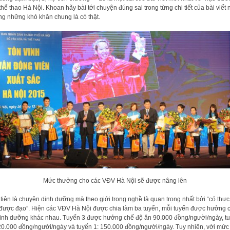
thể thao Hà Nội. Khoan hãy bài tới chuyện đúng sai trong từng chi tiết của bài viết 
g những khó khăn chung là có thật.
Mức thưởng cho các VĐV Hà Nội sẽ được nâng lên
tiên là chuyện dinh dưỡng mà theo giới trong nghề là quan trọng nhất bởi “có thực
được đạo”. Hiện các VĐV Hà Nội được chia làm ba tuyến, mỗi tuyến được hưởng 
inh dưỡng khác nhau. Tuyến 3 được hưởng chế độ ăn 90.000 đồng/người/ngày, t
20.000 đồng/người/ngày và tuyến 1: 150.000 đồng/người/ngày. Tuy nhiên, với mức 