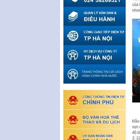
của 
nhưn
Đầu 
vực 
độ d
2: 1