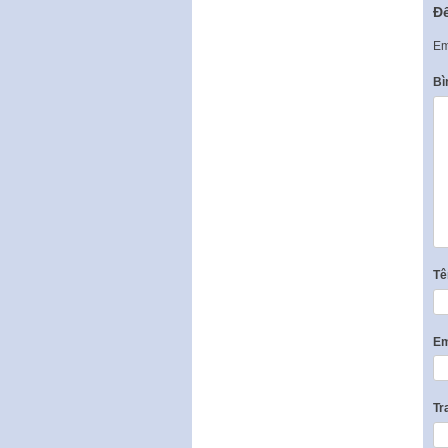
Để
Em
Bì
T
Em
Tr