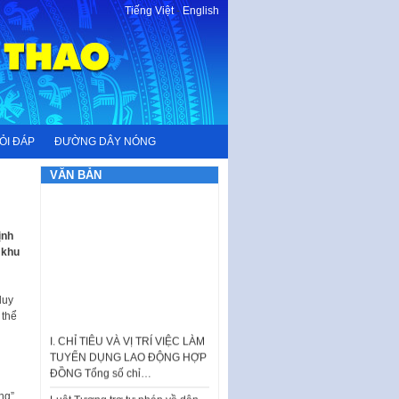
Tiếng Việt
-
English
ỎI ĐÁP
ĐƯỜNG DÂY NÓNG
VĂN BẢN
ịnh
 khu
duy
 thể
I. CHỈ TIÊU VÀ VỊ TRÍ VIỆC LÀM
TUYỂN DỤNG LAO ĐỘNG HỢP
ĐỒNG Tổng số chỉ…
Luật Tương trợ tư pháp về dân
ng”