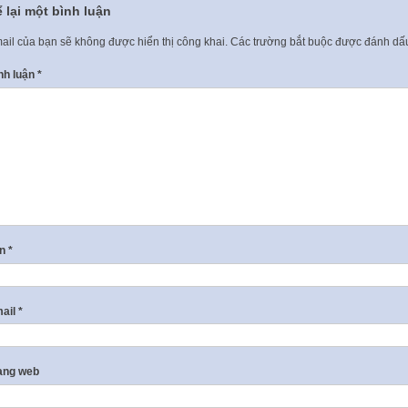
 lại một bình luận
ail của bạn sẽ không được hiển thị công khai.
Các trường bắt buộc được đánh d
nh luận
*
ên
*
ail
*
ang web