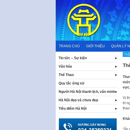
Skip
to
content
TRANG CHỦ
GIỚI THIỆU
QUẢN LÝ 
THẾ
Tin tức – Sự kiện
Thể
Văn hóa
Thể Thao
Thườ
mức 
Quy tắc ứng xử
vực,
Người Hà Nội thanh lịch, văn minh
Vị t
Hà Nội đẹp và chưa đẹp
trì 
thao
Tiêu điểm Hà Nội
Khác
“Ăn 