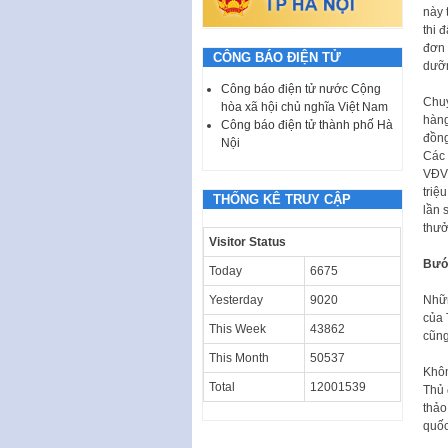
này 
thi 
đơn 
CÔNG BÁO ĐIỆN TỬ
dưỡn
Công báo điện tử nước Cộng
Chuy
hòa xã hội chủ nghĩa Việt Nam
hàng
Công báo điện tử thành phố Hà
đồng
Nội
Các 
VĐV 
triệ
THỐNG KÊ TRUY CẬP
lần 
thưở
Visitor Status
Bướ
Today
6675
Nhữn
Yesterday
9020
của 
This Week
43862
cũng
This Month
50537
Khôn
Total
12001539
Thủ 
thảo
quốc