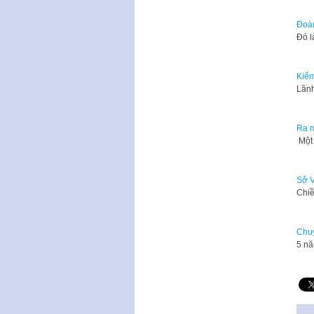
Đoàn
Đó l
Kiếm
Lãnh
Ra m
​ Mộ
Sở V
Chiề
Chuy
5 nă