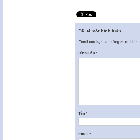
Để lại một bình luận
Email của bạn sẽ không được hiển t
Bình luận
*
Tên
*
Email
*