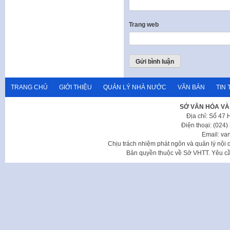
Trang web
TRANG CHỦ
GIỚI THIỆU
QUẢN LÝ NHÀ NƯỚC
VĂN BẢN
TIN 
SỞ VĂN HÓA VÀ
Địa chỉ: Số 47
Điện thoại: (024
Email: va
Chịu trách nhiệm phát ngôn và quản lý nộ
Bản quyền thuộc về Sở VHTT. Yêu cầu 