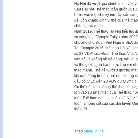
Hà Nội đã vượt qua chính mình với tỷ 
Sau Đại hội Thể thao toàn quốc 2018, 
bước vào một chu kỳ mới, lại sẵn sàn
để luôn khẳng định vị thế của thể tha
châu lục và quốc tế.
Năm 2019, Thể thao Hà Nội tiếp tục đặ
và vòng loại Olympic Tokyo năm 2020.
chương cho Đoàn Việt Nam ở SEA Gam
Tại Olympic 2016, thể thao Hà Nội tự 
số 23 VĐV) của Đoàn Thể thao Việt Na
vận hội là không hề dễ dàng, bởi VĐV
và thế giới, cạnh tranh trực tiếp với
thao mạnh. Thế nên, với 8 gương mặt
kết quả đáng tự hào, bởi nếu không 
đấu có từ 15 đến 20 VĐV dự Olympic 
Có thể nói, qua các kỳ thể thao khu v
lớn vào sự phát triển của Thể thao nư
triển Thể thao đỉnh cao của Hà Nội đ
luôn là nòng cốt của các đội tuyển Quố
thế giới.
Theo
MaskOnline