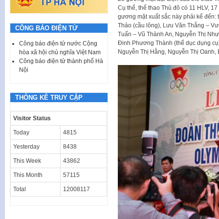
Cụ thể, thể thao Thủ đô có 11 HLV, 1
gương mặt xuất sắc này phải kể đến:
Thảo (cầu lông), Lưu Văn Thắng – Vư
CÔNG BÁO ĐIỆN TỬ
Tuấn – Vũ Thành An, Nguyễn Thị Như 
Đinh Phương Thành (thể dục dụng cụ)
Công báo điện tử nước Cộng
Nguyễn Thị Hằng, Nguyễn Thị Oanh, 
hòa xã hội chủ nghĩa Việt Nam
Công báo điện tử thành phố Hà
Nội
THỐNG KÊ TRUY CẬP
Visitor Status
Today
4815
Yesterday
8438
This Week
43862
This Month
57115
Total
12008117