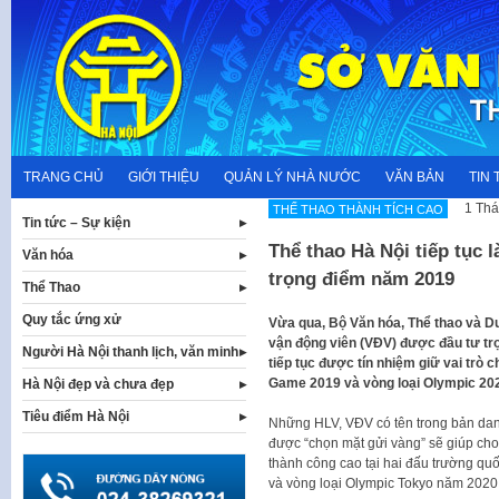
Skip
to
content
TRANG CHỦ
GIỚI THIỆU
QUẢN LÝ NHÀ NƯỚC
VĂN BẢN
TIN 
1 Thá
THẾ THAO THÀNH TÍCH CAO
Tin tức – Sự kiện
Thể thao Hà Nội tiếp tục 
Văn hóa
trọng điểm năm 2019
Thể Thao
Quy tắc ứng xử
Vừa qua, Bộ Văn hóa, Thể thao và Du
vận động viên (VĐV) được đầu tư tr
Người Hà Nội thanh lịch, văn minh
tiếp tục được tín nhiệm giữ vai trò
Game 2019 và vòng loại Olympic 20
Hà Nội đẹp và chưa đẹp
Tiêu điểm Hà Nội
Những HLV, VĐV có tên trong bản da
được “chọn mặt gửi vàng” sẽ giúp cho 
thành công cao tại hai đấu trường qu
và vòng loại Olympic Tokyo năm 2020