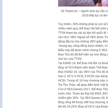
Vũ Thành An – người vinh dự cần c
2016 tiếp tục có tê
Tuy nhiên, 30% không phải là con số 
nhiều năm qua, thể thao Hà Nội luôn 
TTVN tham dự các kỳ đại hội quốc tế. 
các HLV, VĐV. Ngoài số VĐV được Tru
động đầu tư cho những VĐV giàu tiềm
“chung tay, cộng đồng trách nhiệm, vì l
Điều này đã được minh chứng ở SEA 
thao Thủ đô đã thể hiện sự chủ động v
chủ lực của TTVN.
Tại ASIAD 18, thể thao Hà Nội có kho
tổng số 523 thành viên đoàn Thể thao
thúc ASIAD 18, các VĐV của Thủ đô đ
loại (1 HCV, 6 HCB, 9 HCĐ) vào bảng
HCĐ). Trong số 16 huy chương này, nổ
Thị Thu Thảo, đã giúp điền kinh Việt
Còn ở SEA Games 2017, thể thao Thủ
nước nhà. Tham dự Đại hội ĐNÁ, thể t
chiếm gần 30%. Tại SEA Games 28, thể 
tổng cộng 68 trong 186 huy chương, 
lên tới 34,25% tổng số HCV của Đoàn 