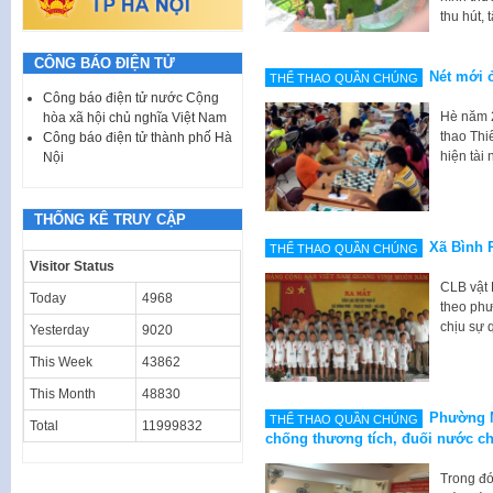
thu hút, 
CÔNG BÁO ĐIỆN TỬ
Nét mới 
THỂ THAO QUẦN CHÚNG
Công báo điện tử nước Cộng
Hè năm 
hòa xã hội chủ nghĩa Việt Nam
thao Thiế
Công báo điện tử thành phố Hà
hiện tài 
Nội
THỐNG KÊ TRUY CẬP
Xã Bình 
THỂ THAO QUẦN CHÚNG
Visitor Status
CLB vật 
Today
4968
theo phư
chịu sự
Yesterday
9020
This Week
43862
This Month
48830
Phường M
THỂ THAO QUẦN CHÚNG
Total
11999832
chống thương tích, đuối nước ch
Trong đó