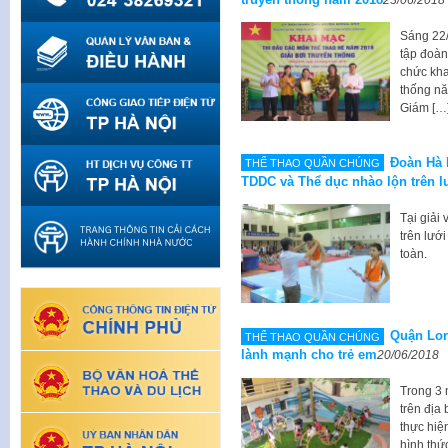
Sáng 22/
tập đoàn
chức kha
thống nă
Giám […
Đoàn Hà N
THỂ THAO QUẦN CHÚNG
TDDC và Thể dục nhào lộn trên l
Tại giải
trên lướ
toàn.
Quận Lon
THỂ THAO QUẦN CHÚNG
lành mạnh cho trẻ em
20/06/2018
Trong 3 
trên địa
thực hiệ
hình thứ