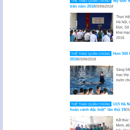
Mỹ Đức m
THỂ THAO QUẦN CHÚNG
trấn năm 2018
05/06/2018
Thực hiệ
Hà Nội, 
Đức, Sở
khai mạc
2018.
Hơn 500 
THỂ THAO QUẦN CHÚNG
2018
05/06/2018
Sáng 5/6
mạc lớp 
nước cho
U15 Hà Nộ
THỂ THAO QUẦN CHÚNG
hoàn cảnh đặc biệt” lần thứ 19
05
Kết thúc
Minh, độ