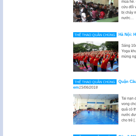
mùa hè. 
cứu đối v
bị chảy 
nước…
Hà Nội: 
THỂ THAO QUẦN CHÚNG
Sáng 10/
Yoga khu
mừng ng
Quận Cầu 
THỂ THAO QUẦN CHÚNG
em
15/06/2018
Tai nạn 
vong cho
quả có t
nước đượ
cho trẻ [