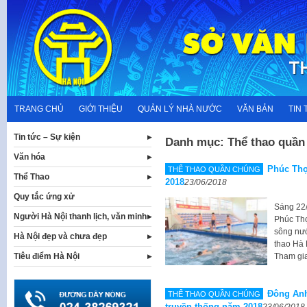
Skip
to
content
TRANG CHỦ
GIỚI THIỆU
QUẢN LÝ NHÀ NƯỚC
VĂN BẢN
TIN 
Tin tức – Sự kiện
Danh mục:
Thể thao quần
Văn hóa
Phúc Thọ
THỂ THAO QUẦN CHÚNG
Thể Thao
2018
23/06/2018
Quy tắc ứng xử
Sáng 22/
Người Hà Nội thanh lịch, văn minh
Phúc Thọ
sông nướ
Hà Nội đẹp và chưa đẹp
thao Hà 
Tham gia
Tiêu điểm Hà Nội
Đông Anh
THỂ THAO QUẦN CHÚNG
truyền thống năm 2018
23/06/2018