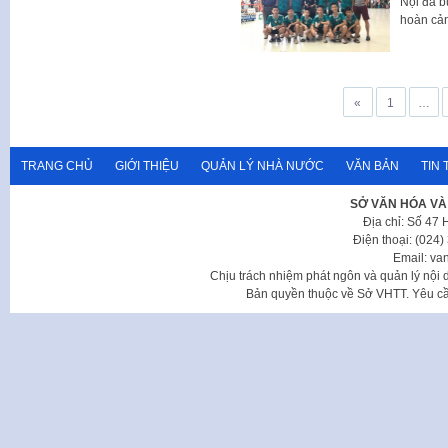
Nội đã b
hoàn cản
Phân
«
1
…
trang
bài
viết
TRANG CHỦ
GIỚI THIỆU
QUẢN LÝ NHÀ NƯỚC
VĂN BẢN
TIN 
SỞ VĂN HÓA VÀ
Địa chỉ: Số 47
Điện thoại: (024
Email: va
Chịu trách nhiệm phát ngôn và quản lý nộ
Bản quyền thuộc về Sở VHTT. Yêu cầu 