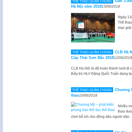
Gần 3.00
THỂ THAO QUẦN CHÚNG
Hà Nội năm 2018
15/06/2018
Ngày 13/
Thể thao
mạc giải
CLB Hà N
THỂ THAO QUẦN CHÚNG
Cúp Thái Sơn Bắc 2018
12/06/2018
CLB Hà Nội là đã hoàn thành lượt đi c
thầy trò HLV Đặng Quốc Tuấn đang t
Chương M
THỂ THAO QUẦN CHÚNG
thao
10/06/2018
Nhiều mô
thao đượ
chơi bổ ích cho đông đảo người dân.