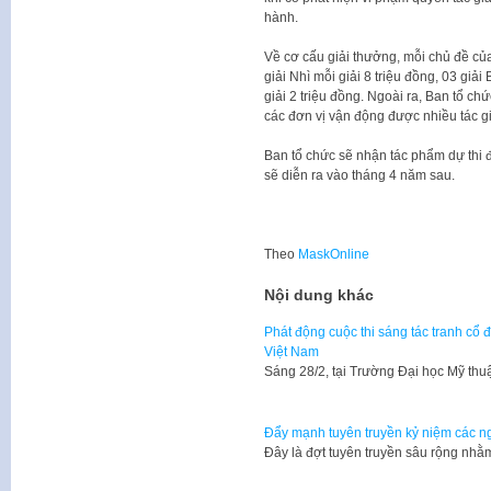
hành.
Về cơ cấu giải thưởng, mỗi chủ đề của c
giải Nhì mỗi giải 8 triệu đồng, 03 giả
giải 2 triệu đồng. Ngoài ra, Ban tổ chứ
các đơn vị vận động được nhiều tác gi
Ban tổ chức sẽ nhận tác phẩm dự thi đến 
sẽ diễn ra vào tháng 4 năm sau.
Theo
MaskOnline
Nội dung khác
Phát động cuộc thi sáng tác tranh cổ 
Việt Nam
Sáng 28/2, tại Trường Đại học Mỹ th
Đẩy mạnh tuyên truyền kỷ niệm các ng
Đây là đợt tuyên truyền sâu rộng nh