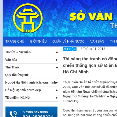
Skip
to
content
TRANG CHỦ
GIỚI THIỆU
QUẢN LÝ NHÀ NƯỚC
VĂN BẢN
TIN 
2 Tháng 11, 2018
SỰ KIỆN
Tin tức – Sự kiện
Thi sáng tác tranh cổ độ
Văn hóa
chiến thắng lịch sử Điện 
Thể Thao
Hồ Chí Minh
Quy tắc ứng xử
Thực hiện Đề án tổ chức tuyên truyê
Người Hà Nội thanh lịch, văn minh
2020, Cục Văn hóa cơ sở đã tổ chư
Hà Nội đẹp và chưa đẹp
niệm 65 năm Ngày chiến thắng lịch 
Ngày mở đường Hồ Chí Minh – Ngày 
Tiêu điểm Hà Nội
19/5/2019).
Cuộc thi nhằm tuyên truyền tầm vóc vĩ 
nói riêng và hai cuộc kháng chiến ch