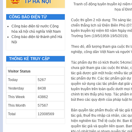
Tranh cổ động tuyên truyền kỷ niệm 
họa sĩ Đi
CÔNG BÁO ĐIỆN TỬ
Cuộc thi gồm 2 nội dung: Thi sáng ta
chiến thắng lịch sử Điện Biên Phủ (07/
Công báo điện tử nước Cộng
tuyên truyền kỷ niệm 60 năm Ngày 
hòa xã hội chủ nghĩa Việt Nam
Trường Sơn (19/5/1959-19/5/2019).
Công báo điện tử thành phố Hà
Nội
Theo đó, đối tượng tham gia cuộc thi
nghiệp, công dân Việt Nam và người 
THỐNG KÊ TRUY CẬP
Tác phẩm dự thi có kích thước 54cmx7
chưa gửi tham gia các cuộc thi khác,
Visitor Status
tác giả được gửi một hoặc nhiều tác phẩm
tác phẩm dự thi. Các tác phẩm gửi dự
Today
5267
quyền sử dụng các tác phẩm đạt giải 
Yesterday
8438
tuyên truyền trên toàn quốc dưới mọi h
chính trị khi thấy phù hợp. Tác phẩm 
This Week
43862
bút theo các quy định của pháp luật h
This Month
57567
Bản quyền tác phẩm thuộc về tác giả t
Total
12008569
tác giả, thuế thu nhập cá nhân, các q
hiện nghiêm túc Thể lệ cuộc thi. Ban 
quyền tác giả và quyền liên quan. Ban
khi có phát hiện vi phạm quyền tác gi