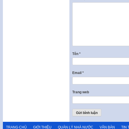
Tên
*
Email
*
Trang web
TRANG CHỦ
GIỚI THIỆU
QUẢN LÝ NHÀ NƯỚC
VĂN BẢN
TIN 