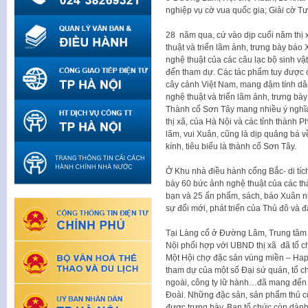
nghiệp vụ cờ vua quốc gia; Giải cờ T
28 năm qua, cứ vào dịp cuối năm thị 
thuật và triển lãm ảnh, trưng bày bá
nghệ thuật của các câu lạc bộ sinh vậ
đến tham dự. Các tác phẩm tuy được cắ
cây cảnh Việt Nam, mang đậm tính dân
nghệ thuật và triển lãm ảnh, trưng b
Thành cổ Sơn Tây mang nhiều ý nghĩa
thị xã, của Hà Nội và các tỉnh thàn
lãm, vui Xuân, cũng là dịp quảng bá v
kính, tiêu biểu là thành cổ Sơn Tây.
Ở Khu nhà điều hành cổng Bắc- di tíc
bày 60 bức ảnh nghệ thuật của các t
bạn và 25 ấn phẩm, sách, báo Xuân 
sự đổi mới, phát triển của Thủ đô và đ
Tại Làng cổ ở Đường Lâm, Trung tâm x
Nội phối hợp với UBND thị xã đã tổ c
Một Hội chợ đặc sản vùng miền – Happ
tham dự của một số Đại sứ quán, tổ 
ngoài, công ty lữ hành…đã mang đến 
Đoài. Những đặc sản, sản phẩm thủ c
được trưng bày. Ban tổ chức còn dành