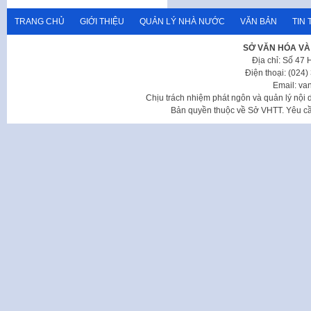
TRANG CHỦ
GIỚI THIỆU
QUẢN LÝ NHÀ NƯỚC
VĂN BẢN
TIN 
SỞ VĂN HÓA VÀ
Địa chỉ: Số 47
Điện thoại: (024
Email: va
Chịu trách nhiệm phát ngôn và quản lý nộ
Bản quyền thuộc về Sở VHTT. Yêu cầu 