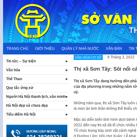
Skip
to
content
TRANG CHỦ
GIỚI THIỆU
QUẢN LÝ NHÀ NƯỚC
VĂN BẢN
TIN 
9 Tháng 3, 2022
VĂN HÓA CƠ SỞ
Tin tức – Sự kiện
Thị xã Sơn Tây: Sôi nổi c
Văn hóa
Thể Thao
Thị xã Sơn Tây đang hướng đến phát
của địa phương trong những năm tới
Quy tắc ứng xử
uỷ.
Người Hà Nội thanh lịch, văn minh
Những năm qua, thị xã Sơn Tây luôn q
Hà Nội đẹp và chưa đẹp
là món ăn tinh thần không thể thiếu c
Tiêu điểm Hà Nội
Mặc dù diễn biến tình hình dịch bện
2022 đến nay thị xã đã tổ chức nhiều
Tổ chức trưng bày sinh vật cảnh nghệ 
ở Đường Lâm; Hội chợ Xuân; Lễ khai 