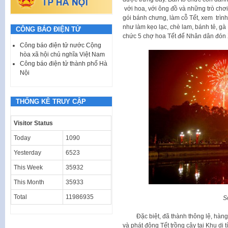
với hoa, với ông đồ và những trò chơi
gói bánh chưng, làm cỗ Tết, xem trình
như làm kẹo lạc, chè lam, bánh tẻ, g
CÔNG BÁO ĐIỆN TỬ
chức 5 chợ hoa Tết để Nhân dân đón
Công báo điện tử nước Cộng
hòa xã hội chủ nghĩa Việt Nam
Công báo điện tử thành phố Hà
Nội
THỐNG KÊ TRUY CẬP
Visitor Status
Today
1090
Yesterday
6523
This Week
35932
This Month
35933
Total
11986935
S
Đặc biệt, đã thành thông lệ, hàng n
và phát động Tết trồng cây tại Khu di