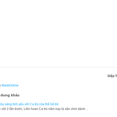
Diệp 
o
MaskOnline
 dung khác
tỏa sáng tình yêu với Ca trù của thế hệ trẻ
 với 2 lần trước, Liên hoan Ca trù năm nay là sân chơi dành…