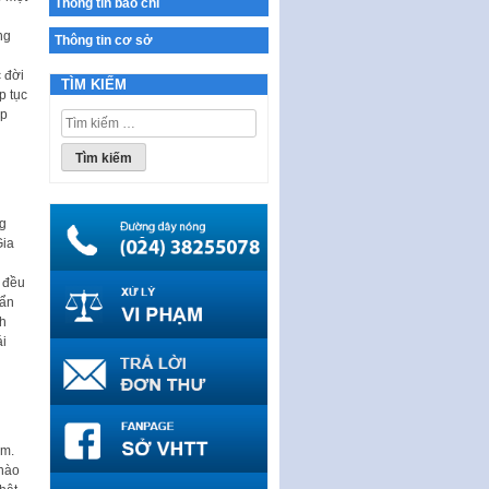
Thông tin báo chí
THÔNG BÁO Tuyển dụng lao
ng
Thông tin cơ sở
động hợp đồng theo Nghị định
số 111/2022/NĐ-CP ngày
 đời
TÌM KIẾM
30/12/2022 của Chính…
p tục
ếp
Sửa đổi, bổ sung một số điều
Tìm
của Thông tư số 320/2016/TT-
kiếm
BTC của Bộ trưởng Bộ Tài…
cho:
Quy định về quản lý website
thương mại điện tử
ng
Nghị quyết quy định điều kiện,
Gia
thủ tục tặng, thu hồi danh hiệu
"Công dân danh dự…
h đều
 ẩn
Nghị quyết quy định một số
nh
chính sách thúc đẩy nghiên cứu
ái
khoa học, phát triển công…
Nghị quyết công bố Nghị quyết
quy phạm pháp luật của HĐND
Thành phố triển khai thi…
ảm.
Nghị quyết ban hành quy chế
 nào
tiếp công dân của Thường trực