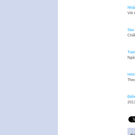
Nhận
Với 
Sau 
Chiề
Tran
Ngày
Hơn 
Theo
Điểm
​201