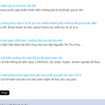
 diện giá trị của linh vật Việt
mong muốn góp phần nhận diện những giá trị mỹ thuật, giá trị văn…
1 tháng thực hiện Chỉ thị 16 của UBND thành phố: Những kết quả bước đầu
u 9/9, Đoàn thanh tra liên ngành thanh tra, kiểm tra và xử lý vi…
h dân gian Việt Nam - những dấu ấn của tâm linh
 18/8, Bảo tàng Hà Nội cùng nhà sưu tập Nguyễn Thị Thu Hòa -…
100 biển quảng cáo một cột trụ đã được tháo dỡ
 số liệu thống kê đến ngày 12/9/2016, các quận, huyện, doanh nghiệp đã tháo…
 mặt những phim ngắn tình yêu hay nhất của giới trẻ năm 2013
3 là một năm mà trào lưu làm phim ngắn về tình yêu của giới…