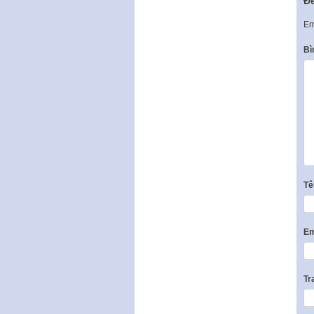
Để
Em
Bì
T
Em
Tr