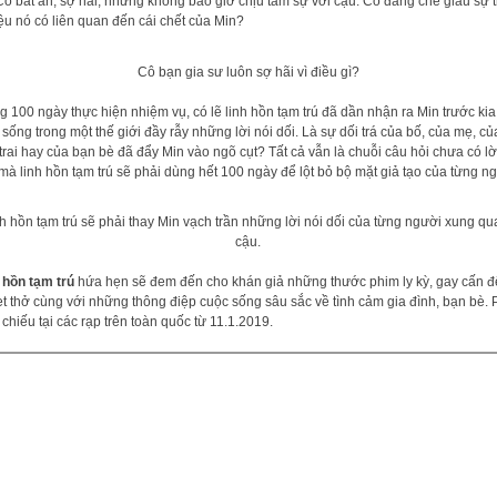
Cô bất an, sợ hãi, nhưng không bao giờ chịu tâm sự với cậu. Cô đang che giấu sự t
liệu nó có liên quan đến cái chết của Min?
Cô bạn gia sư luôn sợ hãi vì điều gì?
g 100 ngày thực hiện nhiệm vụ, có lẽ linh hồn tạm trú đã dần nhận ra Min trước kia
 sống trong một thế giới đầy rẫy những lời nói dối. Là sự dối trá của bố, của mẹ, củ
trai hay của bạn bè đã đẩy Min vào ngõ cụt? Tất cả vẫn là chuỗi câu hỏi chưa có lờ
 mà linh hồn tạm trú sẽ phải dùng hết 100 ngày để lột bỏ bộ mặt giả tạo của từng n
h hồn tạm trú sẽ phải thay Min vạch trần những lời nói dối của từng người xung q
cậu.
hồn tạm trú
hứa hẹn sẽ đem đến cho khán giả những thước phim ly kỳ, gay cấn 
t thở cùng với những thông điệp cuộc sống sâu sắc về tình cảm gia đình, bạn bè.
 chiếu tại các rạp trên toàn quốc từ 11.1.2019.