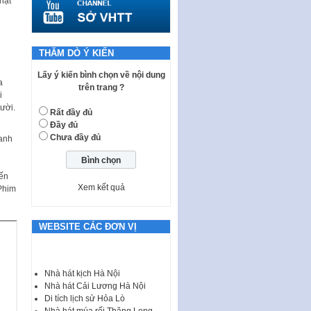
hật
HĐND, đại biểu HĐND thành…
Nghị quyết về một số chính sách
ưu đãi, hỗ trợ phát triển hạ tầng,
tổ chức…
THĂM DÒ Ý KIẾN
Nghị quyết quy định một số nội
Lấy ý kiến bình chọn về nội dung
a
dung và định mức chi quản lý
trên trang ?
i
hoạt động khoa…
gười.
Rất đầy đủ
Quy định mức tiền phạt đối với
Đầy đủ
một số hành vi vi phạm hành
Chưa đầy đủ
uanh
chính trong lĩnh…
Phê duyệt Chương trình phát
triển kinh tế số và xã hội số giai
đến
Xem kết quả
đoạn 2026 -…
 Phim
Quy định về tổ chức, hoạt động
của thôn, tổ dân phố và chế độ,
WEBSITE CÁC ĐƠN VỊ
chính sách…
Luật Tương trợ tư pháp về dân
sự và Kế hoạch số 187KH-
Nhà hát kịch Hà Nội
UBND ngày 0752026 của
Nhà hát Cải Lương Hà Nội
UBND…
Di tích lịch sử Hỏa Lò
Nhà hát múa rối Thăng Long