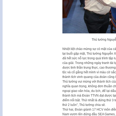
Thủ tướng Nguyễ
Nhiệt liệt chào mừng sự có mặt của 
tại buổi gặp mặt, Thủ tướng Nguyễn
đã hết sức nỗ lực trong quá trình tập l
của giải. Trong những ngày tranh tà
được tinh thần trung thực, cao thượng
tộc và cố gắng hết mình vì màu cờ sắc
thành tích vinh quang của đoàn cũng l
Thủ tướng vui mừng với thành tích củ
nghĩa quan trọng, không đơn thuần chỉ 
ngoại giao văn hóa, du lịch, để lại d
thành tích mà Đoàn TTVN đạt được tạ
điểm nổi bật. Thứ nhất là đứng thứ 3 
thứ 2 luôn”, Thủ tướng chia sẻ.
Thứ hai, Đoàn giành 17 HCV môn điền k
Nam vươn lên đứng đầu SEA Games, vị