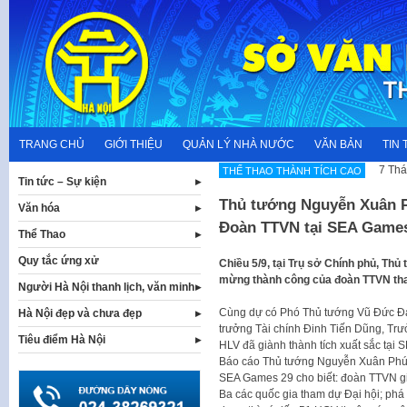
Skip
to
content
TRANG CHỦ
GIỚI THIỆU
QUẢN LÝ NHÀ NƯỚC
VĂN BẢN
TIN 
7 Thá
THẾ THAO THÀNH TÍCH CAO
Tin tức – Sự kiện
Thủ tướng Nguyễn Xuân P
Văn hóa
Đoàn TTVN tại SEA Game
Thể Thao
Quy tắc ứng xử
Chiều 5/9, tại Trụ sở Chính phủ, T
mừng thành công của đoàn TTVN th
Người Hà Nội thanh lịch, văn minh
Cùng dự có Phó Thủ tướng Vũ Đức Đ
Hà Nội đẹp và chưa đẹp
trưởng Tài chính Đinh Tiến Dũng, T
Tiêu điểm Hà Nội
HLV đã giành thành tích xuất sắc tại
Báo cáo Thủ tướng Nguyễn Xuân Phú
SEA Games 29 cho biết: đoàn TTVN g
Ba các quốc gia tham dự Đại hội; ph