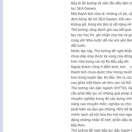
Bày tỏ ấn tượng về việc lần đầu tiên 
lục SEA Games.
Một thành tích nữa là “những cô bé, 
địch bóng đá nữ SEA Games. Đã vào ch
không gỡ, trong khi tâm lý rất nặng nề
Thủ tướng cũng đánh giá cao kết quả
tạo các học trò, ghi nhận cha mẹ và g
cùng với Nhà nước để các em yên tâm
đất nước.
Nhân dịp này, Thủ tướng đề nghị khắc 
chưa đáp ứng được kỳ vọng của đông
hơn nữa trong các kỳ thi đấu sắp tới.
Ngoài thành công ở điền kinh, bơi… 
thành tích chưa được như mong muốn 
hơn trong luyện tập, thi đấu; tìm ra c
cao giữa Việt Nam với khu vực và thế 
Thủ tướng căn dặn ngành VHTTDL bên 
cần phải tiếp tục có những giải pháp 
chuyên nghiệp trong đó xây dựng chí
nâng cao chuyên môn, nghiệp vụ cho đ
phát hiện và đào tạo những VĐV trẻ tà
chính sách xã hội hóa thu hút mọi ng
đáng những nhân tố mới, phấn đấu duy 
tiếp theo.
Thủ tướng đề nghị tiếp tục đẩy mạnh x