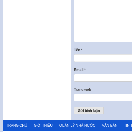
Tên
*
Email
*
Trang web
TRANG CHỦ
GIỚI THIỆU
QUẢN LÝ NHÀ NƯỚC
VĂN BẢN
TIN 