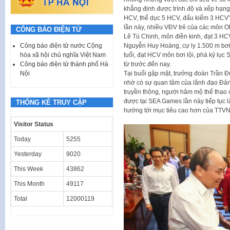
khẳng định được trình độ và xếp hạng
HCV, thể dục 5 HCV, đấu kiếm 3 HCV”, 
lần này, nhiều VĐV trẻ của các môn O
CÔNG BÁO ĐIỆN TỬ
Lê Tú Chinh, môn điền kinh, đạt 3 HC
Công báo điện tử nước Cộng
Nguyễn Huy Hoàng, cự ly 1.500 m bơi
hòa xã hội chủ nghĩa Việt Nam
tuổi, đạt HCV môn bơi lội, phá kỷ lụ
Công báo điện tử thành phố Hà
từ trước đến nay.
Nội
Tại buổi gặp mặt, trưởng đoàn Trần 
nhờ có sự quan tâm của lãnh đạo Đả
truyền thông, người hâm mộ thể thao 
được tại SEA Games lần này tiếp tục 
THỐNG KÊ TRUY CẬP
hướng tới mục tiêu cao hơn của TTVN
Visitor Status
Today
5255
Yesterday
9020
This Week
43862
This Month
49117
Total
12000119