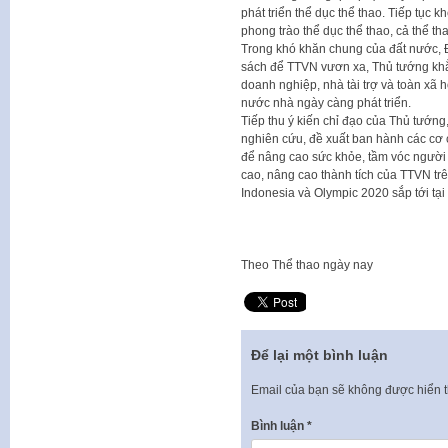
phát triển thể dục thể thao. Tiếp tục
phong trào thể dục thể thao, cả thể th
Trong khó khăn chung của đất nước, 
sách để TTVN vươn xa, Thủ tướng kh
doanh nghiệp, nhà tài trợ và toàn xã 
nước nhà ngày càng phát triển.
Tiếp thu ý kiến chỉ đạo của Thủ tướng
nghiên cứu, đề xuất ban hành các cơ c
để nâng cao sức khỏe, tầm vóc người 
cao, nâng cao thành tích của TTVN trê
Indonesia và Olympic 2020 sắp tới tại
Theo
Thể thao ngày nay
Để lại một bình luận
Email của bạn sẽ không được hiển t
Bình luận
*