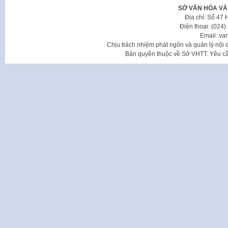
SỞ VĂN HÓA VÀ
Địa chỉ: Số 47
Điện thoại: (024
Email: va
Chịu trách nhiệm phát ngôn và quản lý nộ
Bản quyền thuộc về Sở VHTT. Yêu cầu 