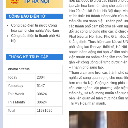
hợp tác quốc tế giữa các thành phố đ
tạo văn hóa làm nền tảng cho quá trìn
tròn 20 năm kể từ khi Hà Nội được v
chính thức trở thành thành viên của
CÔNG BÁO ĐIỆN TỬ
toàn cầu với danh hiệu Thành phố Thi
Công báo điện tử nước Cộng
các thành phố cam kết chia sẻ kinh ng
hòa xã hội chủ nghĩa Việt Nam
đối tác công tư cũng như các tổ chức x
Công báo điện tử thành phố Hà
Phát biểu tại Hội thảo, Phó Giám đố
Nội
khẳng định: Thực hiện cam kết với U
phố sáng tạo lĩnh vực thiết kế, Hà Nộ
hoạch hành động dài hạn về tầm nhìn 
THỐNG KÊ TRUY CẬP
kiện thuận lợi nhằm nâng tầm cho lĩnh
gắn kết cộng đồng để từng bước hiện
– Thành phố sáng tạo.
Visitor Status
“Tham gia mạng lưới các thành phố s
Today
2304
nghĩa vô cùng quan trọng cho mục tiê
hơn cho Hà Nội. Chặng đường phía trư
Yesterday
5147
cấp, các ngành, địa phương, đặc biệt 
thảo này, Hà Nội mong muốn tiếp tục 
This Week
30624
bên liên quan để hiện thực hóa tầm nh
This Month
30624
Thị Mỹ Hoa nhấn mạnh.
Total
11981626