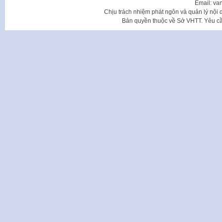
Email: va
Chịu trách nhiệm phát ngôn và quản lý nộ
Bản quyền thuộc về Sở VHTT. Yêu cầu 