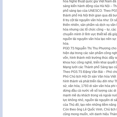
hóa Nghệ thuật quốc gia Việt Nam đã đ
sáng kiến hành động của Hà Nội – Th
phố sáng tạo của UNESCO. Theo PGS
thành phố Hà Nội thời gian qua đã b
8 trụ cột tài nguyên văn hóa như: Di sả
thiên nhiên, sản phẩm và dịch vụ vă
hóa nhưng các tổ chức công – tư, các
chuyển mình ở lĩnh vực thiết kế đã gó
nguồn tài nguyên văn hóa tạo nên sự 
hóa.
PGD.TS Nguyễn Thị Thu Phương cho rằ
hiện đại trong các sản phẩm công nghi
vốn, hình thành môi trường thúc đẩy s
khoa học công nghệ, triển khai quyết 
Mạng lưới các Thành phố Sáng tạo 
Theo PGS.TS Đặng Văn Bài – Phó chủ 
Phó Chủ tịch Hội Di sản Văn hóa Việt Na
hình thành và phát triển lâu đời như 
sử, văn hóa, 1793 di sản văn hóa phi 
đứng đầu cả nước về số lượng các di 
mạnh mẽ du khách trong và ngoài nướ
lực không nhỏ, nguồn tài nguyên di sả
của Thủ đô, tạo nên những tiềm năng 
Còn theo ông Lê Quốc Vinh, Chủ tịch
cũng mong muốn, với danh hiệu Thành