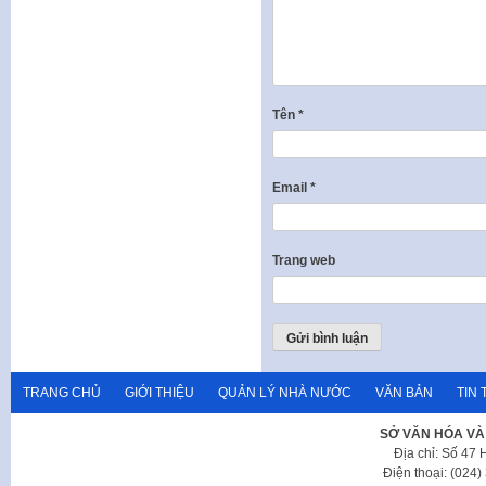
Tên
*
Email
*
Trang web
TRANG CHỦ
GIỚI THIỆU
QUẢN LÝ NHÀ NƯỚC
VĂN BẢN
TIN 
SỞ VĂN HÓA VÀ
Địa chỉ: Số 47
Điện thoại: (024