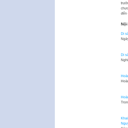
trưở
chươ
đến 
Nội
Di s
Ngày
Di s
Nghi
Hoàn
Hoàn
Hoàn
Tron
Khai
Ngu