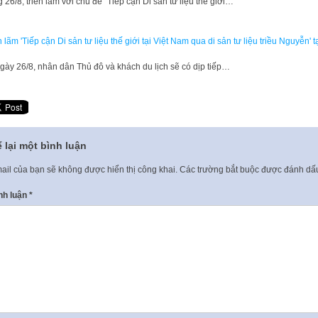
 26/8, triển lãm với chủ đề “Tiếp cận Di sản tư liệu thế giới…
n lãm 'Tiếp cận Di sản tư liệu thế giới tại Việt Nam qua di sản tư liệu triều Nguyễn' t
gày 26/8, nhân dân Thủ đô và khách du lịch sẽ có dịp tiếp…
 lại một bình luận
ail của bạn sẽ không được hiển thị công khai.
Các trường bắt buộc được đánh d
nh luận
*