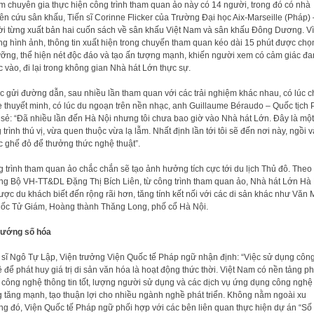
 chuyên gia thực hiện công trình tham quan ảo này có 14 người, trong đó có nhà
ên cứu sân khấu, Tiến sĩ Corinne Flicker của Trường Đại học Aix-Marseille (Pháp) 
i từng xuất bản hai cuốn sách về sân khấu Việt Nam và sân khấu Đông Dương. Vì
g hình ảnh, thông tin xuất hiện trong chuyến tham quan kéo dài 15 phút được chọ
ưỡng, thể hiện nét độc đáo và tạo ấn tượng mạnh, khiến người xem có cảm giác đ
 vào, đi lại trong không gian Nhà hát Lớn thực sự.
 gửi đường dẫn, sau nhiều lần tham quan với các trải nghiệm khác nhau, có lúc c
 thuyết minh, có lúc du ngoạn trên nền nhạc, anh Guillaume Béraudo – Quốc tịch
 sẻ: “Đã nhiều lần đến Hà Nội nhưng tôi chưa bao giờ vào Nhà hát Lớn. Đây là một
 trình thú vị, vừa quen thuộc vừa lạ lẫm. Nhất định lần tới tôi sẽ đến nơi này, ngồi 
c ghế đỏ để thưởng thức nghệ thuật”.
 trình tham quan ảo chắc chắn sẽ tạo ảnh hưởng tích cực tới du lịch Thủ đô. Theo
ng Bộ VH-TT&DL Đặng Thị Bích Liên, từ công trình tham quan ảo, Nhà hát Lớn Hà
ược du khách biết đến rộng rãi hơn, tăng tính kết nối với các di sản khác như Văn 
ốc Tử Giám, Hoàng thành Thăng Long, phố cổ Hà Nội.
hướng số hóa
 sĩ Ngô Tự Lập, Viện trưởng Viện Quốc tế Pháp ngữ nhận định: “Việc sử dụng côn
 để phát huy giá trị di sản văn hóa là hoạt động thức thời. Việt Nam có nền tảng ph
n công nghệ thông tin tốt, lượng người sử dụng và các dịch vụ ứng dụng công nghệ
 tăng mạnh, tạo thuận lợi cho nhiều ngành nghề phát triển. Không nằm ngoài xu
g đó, Viện Quốc tế Pháp ngữ phối hợp với các bên liên quan thực hiện dự án “Số