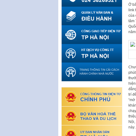
Ở bấ
link
của 
tâm 
Quốc
năm
Chươ
phút
thưở
hiện
đằng
trí 
“mở 
khán
chạy
thiệ
Nội,
này