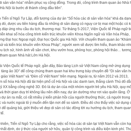
di sản văn hóa” nhằm phục vụ cộng đồng. Trong đó, công trình tham quan ảo Nhà 
Hà Nội là bước đi thành công đầu tiên”.
 Tiến sĩ Ngô Tự Lập, đối tượng của dự án “Số hóa các di sản văn hóa” khá đa dạn
g đó, được ưu tiên hàng đầu là những di sản đang có nguy cơ bị mai một hoặc có 
 đáp ứng nhu cầu du lịch, thương mại. Từ tháng 5-2017, Viện Quốc tế Pháp ngữ t
triển khai số hóa công trình kiến trúc khuôn viên Khoa Ngôn ngữ và Văn hóa Pháp,
ng Đại học Ngoại ngữ, Đại học Quốc gia Hà Nội. Với chuyến tham quan ảo “Khá
 sử và kiến trúc khuôn viên Khoa Pháp”, người xem sẽ được tìm hiểu, tham khảo n
iệu lịch sử, hình ảnh về sân chơi, khu vườn hoa, phòng học, phòng hội thảo… tương
tham quan Nhà hát Lớn Hà Nội.
i Viện Quốc tế Pháp ngữ, gần đây, Bảo tàng Lịch sử Việt Nam cũng mở ứng dụng
 tàng ảo 3D” để công chúng tham quan hai khu trưng bày chuyên đề “Di sản văn 
 giáo Việt Nam” và “Đèn cổ Việt Nam” trên mạng. Ngoài ra, từ năm 2012 và 2013,
 số hóa Hà Nội đã tái hiện phố cổ Hà Nội và các danh lam, thắng cảnh Thủ đô đ
kỷ XX bằng công nghệ 3D. Đó là dự án của một nhóm người trẻ yêu Hà Nội, quy m
và thời gian duy trì không lâu nên đến nay, dự án dường như rơi vào quên lãng. Ở 
 dự án ra mắt, có rất nhiều ý kiến phản hồi của người thưởng thức, cả người trong
 và nước ngoài tỏ ý muốn đến tận nơi để so sánh. Điều đó cho thấy việc sử dụng 
 để quảng bá, giới thiệu vẻ đẹp di sản có tác động tới xu hướng du lịch, tham qua
tế.
nhiên, Tiến sĩ Ngô Tự Lập cho rằng, việc số hóa các di sản tại Việt Nam vẫn còn h
nhất định, do ý thức của người sở hữu, quản lý công trình và điều kiện kinh phí. Th