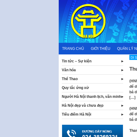
Skip
to
content
TRANG CHỦ
GIỚI THIỆU
QUẢN LÝ 
DI 
Tin tức – Sự kiện
Th
Văn hóa
Thể Thao
(HNM
để d
Quy tắc ứng xử
bá d
Người Hà Nội thanh lịch, văn minh
[…]
Hà Nội đẹp và chưa đẹp
(HNM
để d
Tiêu điểm Hà Nội
bá d
Tha