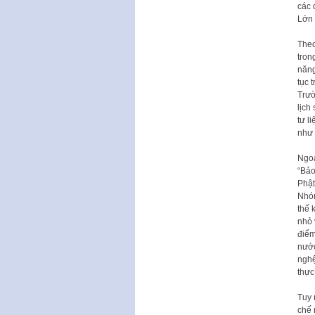
các 
Lớn 
Theo
tron
năng
tục 
Trườ
lịch
tư l
như 
Ngoà
“Bảo
Phật
Nhóm
thế 
nhỏ 
điểm
nước
nghệ
thực 
Tuy 
chế 