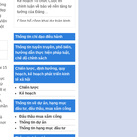
ường
tưởng của Đảng…
 đẹp
Công bố công khai dự toán kinh
g
phí xây dựng pháp luật, hoàn
Viện
thiện thể chế, chính…
một
Quy định về nghiên cứu, ứng
Thông tin chỉ đạo điều hành
dụng khoa học, công nghệ, đổi
mới sáng tạo và chuyển…
Thông tin tuyên truyền, phổ biến,
hướng dẫn thực hiện pháp luật,
Quy định chi tiết và hướng dẫn
chế độ chính sách
thi hành một số điều của Luật Lý
lịch tư…
i 15
Chiến lược, định hướng, quy
hoạch, kế hoạch phát triển kinh
Sửa đổi, bổ sung một số nội
hực
tế xã hội
dung tại Nghị quyết số 30/NQ-
từ
CP ngày 24 tháng 02…
Chiến lược
8 vị
Kế hoạch
ự
Ban hành Chương trình hành
à,
động của Chính phủ thực hiện
Thông tin về dự án, hạng mục
 phần
Nghị quyết số 02-NQ/TW ngày
đầu tư, đấu thầu, mua sắm công
i
17…
Đấu thầu mua sắm công
Hà
THÔNG BÁO Tuyển dụng lao
Thông tin dự án
 nơi
động hợp đồng theo Nghị định
Thông tin hạng mục đầu tư
số 111/2022/NĐ-CP ngày