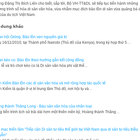
ng Đặng Thị Bích Liên cho biết, sắp tới, Bộ VH-TT&DL sẽ tiếp tục tiến hành những
ng trình số hóa di sản văn hóa, vừa nhằm mục đích bảo tồn di sản vừa quảng bá 
của du lịch Việt Nam.
 dung khác
ản hội Gióng: Bảo tồn vẹn nguyên giá trị
 16/11/2010, tại Thành phố Nairobi (Thủ đô của Kenya), trong kỳ họp thứ 5…
ản kéo co: Bảo tồn theo hướng gắn kết cộng đồng
 lễ và trò chơi kéo co là Di sản văn hóa phi vật thể…
 Kiếm Bảo tồn các di sản văn hóa và mở rộng hợp tác quốc tế
 Kiếm là quận ở vị trí trung tâm Thủ đô, nơi hội tụ và…
g thành Thăng Long - Báu sản văn hóa của nhân loại
g tiến trình lịch sử trải dài hơn một thiên niên kỷ, Hoàng thành Thăng…
 mạc triển lãm "Tiếp cận Di sản tư liệu thế giới tại Việt Nam qua di sản tư liệu triều
yễn"