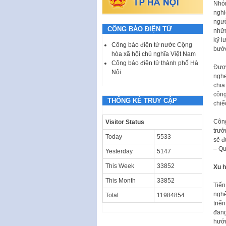
Nhóm
nghi
ngườ
CÔNG BÁO ĐIỆN TỬ
nhữn
kỹ l
Công báo điện tử nước Cộng
bước
hòa xã hội chủ nghĩa Việt Nam
Công báo điện tử thành phố Hà
Được
Nội
nghe
chia
công
THỐNG KÊ TRUY CẬP
chiế
Công
Visitor Status
trưở
Today
5533
sẽ đ
– Qu
Yesterday
5147
This Week
33852
Xu 
This Month
33852
Tiến
nghệ
Total
11984854
triể
đang
hướn