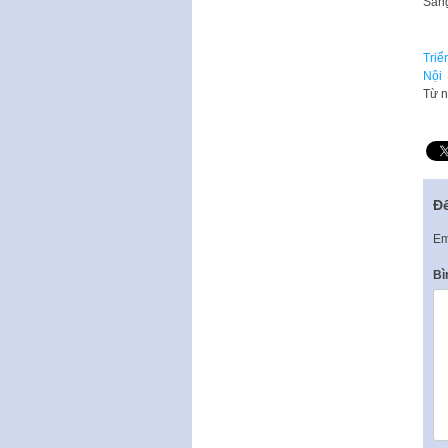
Sáng
Triể
Nội
Từ n
Để
Em
Bì