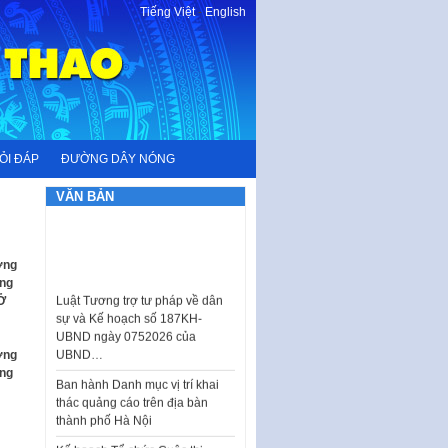
Tiếng Việt
-
English
ỎI ĐÁP
ĐƯỜNG DÂY NÓNG
VĂN BẢN
ơng
Luật Tương trợ tư pháp về dân
ảng
sự và Kế hoạch số 187KH-
 Ở
UBND ngày 0752026 của
UBND…
ơng
Ban hành Danh mục vị trí khai
ảng
thác quảng cáo trên địa bàn
thành phố Hà Nội
Kế hoạch Tổ chức Cuộc thi
chính luận về bảo vệ nền tảng tư