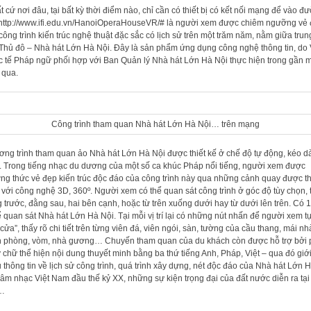
t cứ nơi đâu, tại bất kỳ thời điểm nào, chỉ cần có thiết bị có kết nối mạng để vào đ
 http://www.ifi.edu.vn/HanoiOperaHouseVR/# là người xem được chiêm ngưỡng vẻ
công trình kiến trúc nghệ thuật đặc sắc có lịch sử trên một trăm năm, nằm giữa trun
Thủ đô – Nhà hát Lớn Hà Nội. Đây là sản phẩm ứng dụng công nghệ thông tin, do 
 tế Pháp ngữ phối hợp với Ban Quản lý Nhà hát Lớn Hà Nội thực hiện trong gần 
 qua.
Công trình tham quan Nhà hát Lớn Hà Nội… trên mạng
ng trình tham quan ảo Nhà hát Lớn Hà Nội được thiết kế ở chế độ tự động, kéo dà
. Trong tiếng nhạc du dương của một số ca khúc Pháp nổi tiếng, người xem được
ng thức vẻ đẹp kiến trúc độc đáo của công trình này qua những cảnh quay được t
 với công nghệ 3D, 360º. Người xem có thể quan sát công trình ở góc độ tùy chọn, 
 trước, đằng sau, hai bên cạnh, hoặc từ trên xuống dưới hay từ dưới lên trên. Có 1
để quan sát Nhà hát Lớn Hà Nội. Tại mỗi vị trí lại có những nút nhấn để người xem t
cửa”, thấy rõ chi tiết trên từng viên đá, viên ngói, sàn, tường của cầu thang, mái nh
 phòng, vòm, nhà gương… Chuyến tham quan của du khách còn được hỗ trợ bởi
 chữ thể hiện nội dung thuyết minh bằng ba thứ tiếng Anh, Pháp, Việt – qua đó giớ
u thông tin về lịch sử công trình, quá trình xây dựng, nét độc đáo của Nhà hát Lớn 
 âm nhạc Việt Nam đầu thế kỷ XX, những sự kiện trọng đại của đất nước diễn ra tại
…