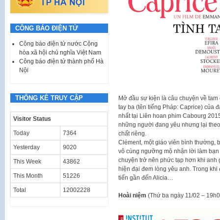
CÔNG BÁO ĐIỆN TỬ
Công báo điện tử nước Cộng
hòa xã hội chủ nghĩa Việt Nam
Công báo điện tử thành phố Hà
Nội
THỐNG KÊ TRUY CẬP
Mở đầu sự kiện là câu chuyện về tam g
tay ba (tên tiếng Pháp: Caprice) của
nhất tại Liên hoan phim Cabourg 2015
Visitor Status
những người đang yêu nhưng lại theo 
Today
7364
chất riêng.
Clément, một giáo viên bình thường, 
Yesterday
9020
vô cùng ngưỡng mộ nhận lời làm bạn 
chuyện trở nên phức tạp hơn khi anh g
This Week
43862
hiện đại đem lòng yêu anh. Trong khi
This Month
51226
tiến gần đến Alicia…
Total
12002228
Hoài niệm
(Thứ ba ngày 11/02 – 19h0