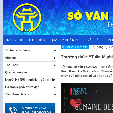
Skip
to
content
TRANG CHỦ
GIỚI THIỆU
QUẢN LÝ NHÀ NƯỚC
VĂN BẢN
TIN 
7 Tháng 2, 20
VUI CHƠI - GIẢI TRÍ
Tin tức – Sự kiện
Thưởng thức “Tuần lễ phi
Văn hóa
Thể Thao
Từ ngày 10 đến 16/2/2020, Trung tâm
Hoàn Kiếm, Hà Nội tổ chức “Tuần lễ 
Quy tắc ứng xử
nhưng vô cùng tinh tế và sâu sắc về 
Người Hà Nội thanh lịch, văn minh
Hà Nội đẹp và chưa đẹp
Tiêu điểm Hà Nội