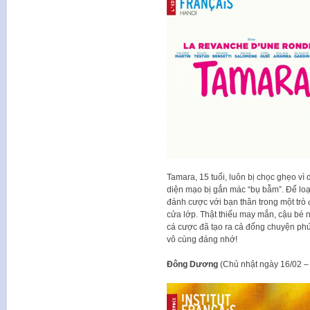
Tamara, 15 tuổi, luôn bị chọc ghẹo vì 
diện mạo bị gắn mác “bụ bẫm”. Để loạ
đánh cược với bạn thân trong một trò 
cửa lớp. Thật thiếu may mắn, cậu bé nà
cá cược đã tạo ra cả đống chuyện p
vô cùng đáng nhớ!
Đông Dương
(Chủ nhật ngày 16/02 –