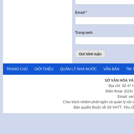
Email
*
Trang web
TRANG CHỦ
GIỚI THIỆU
QUẢN LÝ NHÀ NƯỚC
VĂN BẢN
TIN 
SỞ VĂN HÓA VÀ
Địa chỉ: Số 47
Điện thoại: (024
Email: va
Chịu trách nhiệm phát ngôn và quản lý nộ
Bản quyền thuộc về Sở VHTT. Yêu cầu 